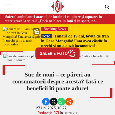
Șoferul ambulanței atacată de localnici cu pietre și topoare, în
stare gravă la spital! ,,Dacă ne bloca în față și în spate, ne
omorau…”
Breaking News
Tânără de 19 ani, lovită de tren
FOTO
în Gara Mangalia! Fata avea căștile în
urechi și nu a auzit locomotiva!
GALERIE FOTO
5
Suc de noni – ce păreri au
consumatorii despre acesta? Iată ce
beneficii îți poate aduce!
27 iun. 2025, 10:22,
Redacția BZI
în
LIFESTYLE