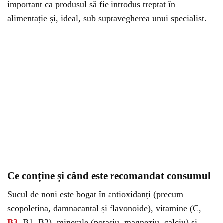
important ca produsul să fie introdus treptat în
alimentație și, ideal, sub supravegherea unui specialist.
Ce conține și când este recomandat consumul
Sucul de noni este bogat în antioxidanți (precum
scopoletina, damnacantal și flavonoide), vitamine (C,
B3
, B1, B2), minerale (potasiu, magneziu, calciu) și