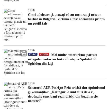
11:28
Cinci adolescenți, acuzați că au torturat și ucis un
bărbat în Bulgaria. Victima a fost ademenită printr-
un profil fals
11:26
FOTO
VIDEO
Mai multe autoturisme parcate
neregulamentar au fost ridicate, la Spitalul Sf.
Spiridon din Iași
11:03
Senatorul AUR Petrișor Peiu critică dur optimismul
guvernanților: „Ratingurile sunt știri de o zi,
dobânzile sunt bani reali plătiți din buzunarele
noastre!”