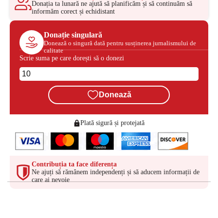
Donația ta lunară ne ajută să planificăm și să continuăm să
informăm corect și echidistant
Donație singulară
Donează o singură dată pentru susținerea jurnalismului de
calitate
Scrie suma pe care dorești să o donezi
Donează
Plată sigură și protejată
Contribuția ta face diferența
Ne ajuți să rămânem independenți și să aducem informații de
care ai nevoie