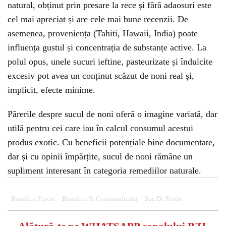
natural, obținut prin presare la rece și fără adaosuri este
cel mai apreciat și are cele mai bune recenzii. De
asemenea, proveniența (Tahiti, Hawaii, India) poate
influența gustul și concentrația de substanțe active. La
polul opus, unele sucuri ieftine, pasteurizate și îndulcite
excesiv pot avea un conținut scăzut de noni real și,
implicit, efecte minime.
Părerile despre sucul de noni oferă o imagine variată, dar
utilă pentru cei care iau în calcul consumul acestui
produs exotic. Cu beneficii potențiale bine documentate,
dar și cu opinii împărțite, sucul de noni rămâne un
supliment interesant în categoria remediilor naturale.
Beneficii Fructe
Beneficii Si Contraindicatii
Suc De Fructe