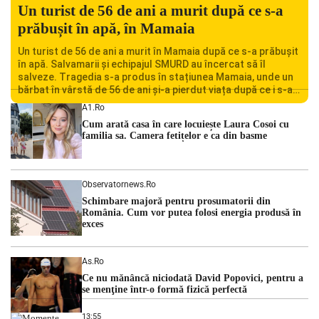
Un turist de 56 de ani a murit după ce s-a
prăbușit în apă, în Mamaia
Un turist de 56 de ani a murit în Mamaia după ce s-a prăbușit
în apă. Salvamarii și echipajul SMURD au încercat să îl
salveze. Tragedia s-a produs în stațiunea Mamaia, unde un
bărbat în vârstă de 56 de ani și-a pierdut viața după ce i s-a
făcut rău în timp ce se afla în […]
A1.ro
Cum arată casa în care locuiește Laura Cosoi cu
familia sa. Camera fetițelor e ca din basme
Observatornews.ro
Schimbare majoră pentru prosumatorii din
România. Cum vor putea folosi energia produsă în
exces
As.ro
Ce nu mănâncă niciodată David Popovici, pentru a
se menţine într-o formă fizică perfectă
13:55