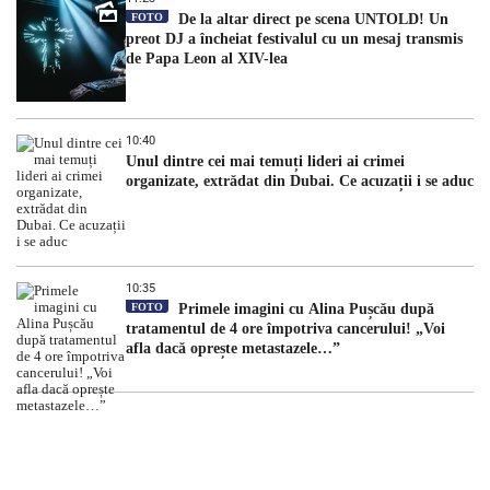
FOTO
De la altar direct pe scena UNTOLD! Un
preot DJ a încheiat festivalul cu un mesaj transmis
de Papa Leon al XIV-lea
10:40
Unul dintre cei mai temuți lideri ai crimei
organizate, extrădat din Dubai. Ce acuzații i se aduc
10:35
FOTO
Primele imagini cu Alina Pușcău după
tratamentul de 4 ore împotriva cancerului! „Voi
afla dacă oprește metastazele…”