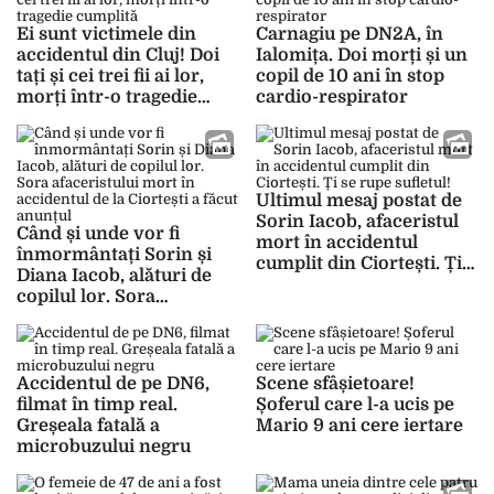
Ei sunt victimele din
Carnagiu pe DN2A, în
accidentul din Cluj! Doi
Ialomița. Doi morți și un
tați și cei trei fii ai lor,
copil de 10 ani în stop
morți într-o tragedie
cardio-respirator
cumplită
Ultimul mesaj postat de
Sorin Iacob, afaceristul
Când și unde vor fi
mort în accidentul
înmormântați Sorin și
cumplit din Ciortești. Ți
Diana Iacob, alături de
se rupe sufletul!
copilul lor. Sora
afaceristului mort în
accidentul de la Ciortești
a făcut anunțul
Accidentul de pe DN6,
Scene sfâșietoare!
filmat în timp real.
Șoferul care l-a ucis pe
Greșeala fatală a
Mario 9 ani cere iertare
microbuzului negru