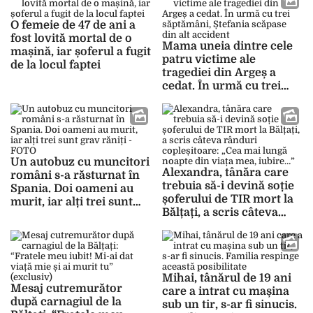
O femeie de 47 de ani a
fost lovită mortal de o
Mama uneia dintre cele
mașină, iar șoferul a fugit
patru victime ale
de la locul faptei
tragediei din Argeș a
cedat. În urmă cu trei
săptămâni, Ștefania
scăpase din alt accident
Un autobuz cu muncitori
Alexandra, tânăra care
români s-a răsturnat în
trebuia să-i devină soție
Spania. Doi oameni au
șoferului de TIR mort la
murit, iar alți trei sunt
Bălțați, a scris câteva
grav răniți – FOTO
rânduri copleșitoare:
„Cea mai lungă noapte
din viața mea, iubire…”
Mihai, tânărul de 19 ani
Mesaj cutremurător
care a intrat cu mașina
după carnagiul de la
sub un tir, s-ar fi sinucis.