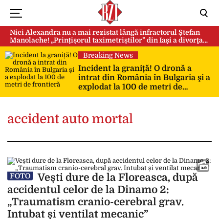
Nici Alexandra nu a mai rezistat lângă infractorul Ștefan
Manolache! „Prințișorul taximetriștilor” din Iași a divorţat
după doi ani de căsnicie
Breaking News
Incident la graniță! O dronă a
intrat din România în Bulgaria şi a
explodat la 100 de metri de
frontieră
accident auto mortal
Vești dure de la Floreasca, după
FOTO
accidentul celor de la Dinamo 2:
„Traumatism cranio-cerebral grav.
Intubat și ventilat mecanic”