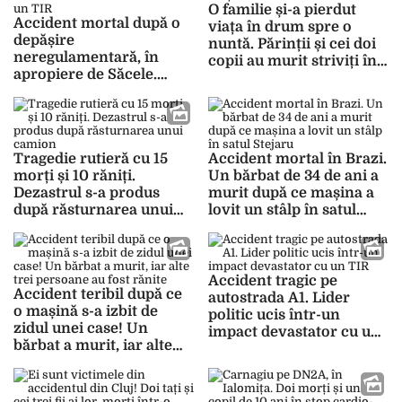
O familie și-a pierdut
Accident mortal după o
viața în drum spre o
depășire
nuntă. Părinții și cei doi
neregulamentară, în
copii au murit striviți în
apropiere de Săcele.
mașină
Mașina unui tânăr s-a
izbit frontal de un TIR
Tragedie rutieră cu 15
Accident mortal în Brazi.
morți și 10 răniți.
Un bărbat de 34 de ani a
Dezastrul s-a produs
murit după ce mașina a
după răsturnarea unui
lovit un stâlp în satul
camion
Stejaru
Accident tragic pe
Accident teribil după ce
autostrada A1. Lider
o mașină s-a izbit de
politic ucis într-un
zidul unei case! Un
impact devastator cu un
bărbat a murit, iar alte
TIR
trei persoane au fost
rănite