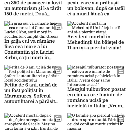
cu 350 de pasageri a lovit
peste care s-a prăbușit
un autoturism și l-a târât
un bolovan, după ce tatăl
150 de metri. Două
ei a murit lângă ea
persoane au murit
Accident mortal în
În grija cui va rămâne
Mehedinți! Un băiețel de
fiica cea mare a lui
11 ani și-a pierdut viața!
Constantin și a Luciei
Sîrbu, soții morți în
accidentul cumplit din
Grecia
Fetița de 6 ani, ucisă de
Mesajul tulburător postat
un fost polițist în
cu câteva ore înainte de
Maramureș. Șoferul
românca ucisă pe
autoutilitarei a părăsit
bicicletă în Italia: „Vrem
locul accidentului
doar să ne întoarcem
acasă”