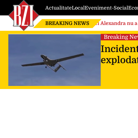
Actualitate
Local
Eveniment-Social
Eco
BREAKING NEWS
Nici Alexandra nu a 
de căsnicie
Breaking N
Incident
explodat