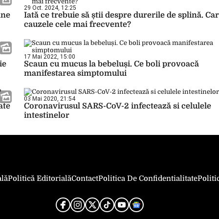
29 Oct. 2024, 12:25
mne
Iată ce trebuie să știi despre durerile de splină. Ca
cauzele cele mai frecvente?
17 Mai 2022, 15:00
ie
Scaun cu mucus la bebeluși. Ce boli provoacă
manifestarea simptomului
03 Mai 2020, 21:54
ate
Coronavirusul SARS-CoV-2 infectează si celulele
intestinelor
ală
Politică Editorială
Contact
Politica De Confidentialitate
Polit