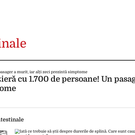
inale
zieră cu 1.700 de persoane! Un pasag
ptome
ntestinale