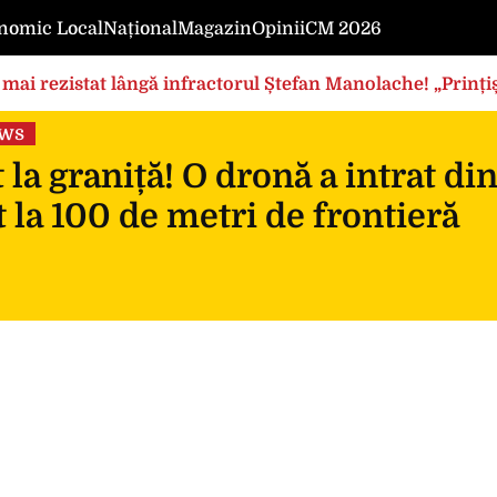
nomic Local
Național
Magazin
Opinii
CM 2026
mai rezistat lângă infractorul Ștefan Manolache! „Prințișo
ews
 la graniță! O dronă a intrat di
 la 100 de metri de frontieră