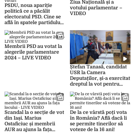
Ziua Națională și a
PSDU, noua apariție
votului parlamentar –
politică ce a păcălit
VIDEO
electoratul PSD. Cine se
află în spatele partidului
ce a strâns peste 150.000
de voturi
Membrii PSD au votat la
alegerile parlamentare
2024 – LIVE VIDEO
Ștefan Tanasă, candidat
USR la Camera
Deputaților, și-a exercitat
dreptul la vot pentru
alegerile parlamentare
2024
Scandal la o secție de vot
De la ce vârstă poți vota
din Iași. Marius
în România? Află dacă li
Ostaficiuc și membrii
se permite tinerilor să
AUR au ajuns la fața
voteze de la 16 ani!