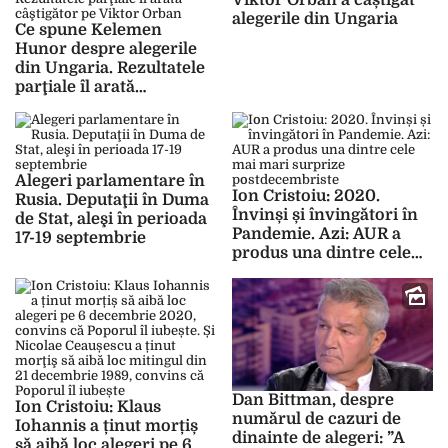
Viktor Orban a câștigat
alegerile din Ungaria
Ce spune Kelemen
Hunor despre alegerile
din Ungaria. Rezultatele
parţiale îl arată
câştigător pe Viktor
Orban
Alegeri parlamentare în
Ion Cristoiu: 2020.
Rusia. Deputaţii în Duma
Învinși și învingători în
de Stat, aleşi în perioada
Pandemie. Azi: AUR a
17-19 septembrie
produs una dintre cele
mai mari surprize
postdecembriste
Dan Bittman, despre
Ion Cristoiu: Klaus
numărul de cazuri de
Iohannis a ținut morțiș
dinainte de alegeri: ”A
să aibă loc alegeri pe 6