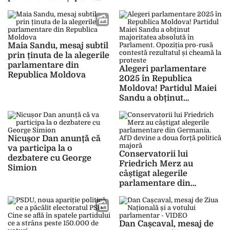
capăt erei lui Viktor
Orban
Maia Sandu, mesaj subtil
prin ținuta de la alegerile
parlamentare din
Alegeri parlamentare
Republica Moldova
2025 în Republica
Moldova! Partidul Maiei
Sandu a obținut
majoritatea absolută în
Parlament. Opoziția pro-
rusă contestă rezultatul
și cheamă la proteste
Nicușor Dan anunță că
va participa la o
Conservatorii lui
dezbatere cu George
Friedrich Merz au
Simion
câștigat alegerile
parlamentare din
Germania. AfD devine a
doua forță politică
majoră
Dan Cașcaval, mesaj de