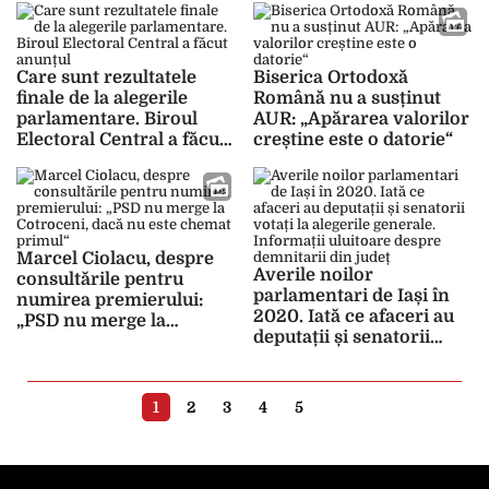
conducerea AUR“
Care sunt rezultatele
Biserica Ortodoxă
finale de la alegerile
Română nu a susținut
parlamentare. Biroul
AUR: „Apărarea valorilor
Electoral Central a făcut
creștine este o datorie“
anunțul
Marcel Ciolacu, despre
Averile noilor
consultările pentru
parlamentari de Iași în
numirea premierului:
2020. Iată ce afaceri au
„PSD nu merge la
deputații și senatorii
Cotroceni, dacă nu este
votați la alegerile
chemat primul“
generale. Informații
uluitoare despre
1
2
3
4
5
demnitarii din județ