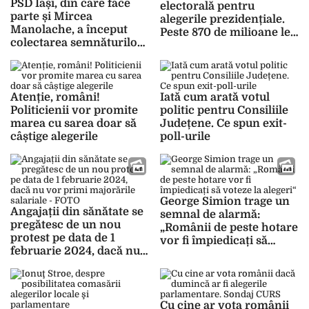
PSD Iași, din care face
electorală pentru
parte și Mircea
alegerile prezidențiale.
Manolache, a început
Peste 870 de milioane lei
colectarea semnăturilor
vor fi cheltuiți pentru
de susținere pentru
scrutin
alegerile parlamentare
și prezidențiale
Atenție, români!
Iată cum arată votul
Politicienii vor promite
politic pentru Consiliile
marea cu sarea doar să
Județene. Ce spun exit-
câștige alegerile
poll-urile
George Simion trage un
Angajații din sănătate se
semnal de alarmă:
pregătesc de un nou
„Românii de peste hotare
protest pe data de 1
vor fi împiedicați să
februarie 2024, dacă nu
voteze la alegeri“
vor primi majorările
salariale – FOTO
Cu cine ar vota românii