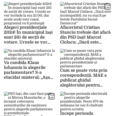
locului – LIVE VIDEO
Alegeri prezidențiale
Afaceristul Cristian
2024! În municipiul Iași
Stanciu trebuie dat afară
sunt 261 de secții de
din PSD Iași! Marcel
votare. Urnele se vor
Ciolacu: „Dacă este
închide la ora 21:00, dar
incompatibil, nu va mai fi
acolo unde este cazul,
pe listele Partidului
programul va fi prelungit
Social Democrat”
Va candida Klaus
Iohannis la alegerile
Cum se poate vota prin
parlamentare? S-a
corespondență. MAE a
elucidat misterul: „Așa
publicat ghidul
cum am declarat în
alegătorului pentru
repetate rânduri…”
prezidențiale și
parlamentare
Începe perioada