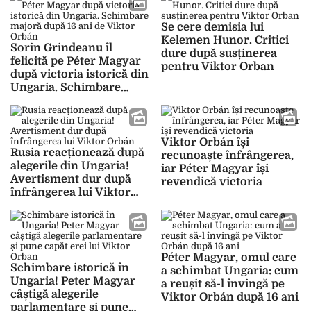
Se cere demisia lui
Kelemen Hunor. Critici
Sorin Grindeanu îl
dure după susținerea
felicită pe Péter Magyar
pentru Viktor Orban
după victoria istorică din
Ungaria. Schimbare
majoră după 16 ani de
Viktor Orbán
Viktor Orbán își
Rusia reacționează după
recunoaște înfrângerea,
alegerile din Ungaria!
iar Péter Magyar își
Avertisment dur după
revendică victoria
înfrângerea lui Viktor
Orbán
Péter Magyar, omul care
Schimbare istorică în
a schimbat Ungaria: cum
Ungaria! Peter Magyar
a reușit să-l învingă pe
câștigă alegerile
Viktor Orbán după 16 ani
parlamentare și pune