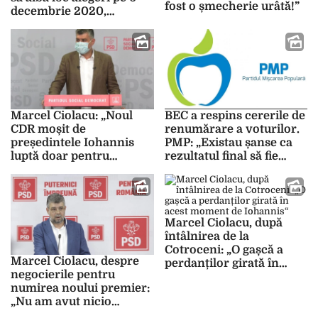
fost o șmecherie urâtă!”
decembrie 2020,
convins că Poporul îl
iubește. Și Nicolae
Ceaușescu a ținut morţiş
să aibă loc mitingul din
21 decembrie 1989,
convins că Poporul îl
iubește
Marcel Ciolacu: „Noul
BEC a respins cererile de
CDR moșit de
renumărare a voturilor.
președintele Iohannis
PMP: „Existau șanse ca
luptă doar pentru
rezultatul final să fie
funcții“
diferit”
Marcel Ciolacu, după
întâlnirea de la
Cotroceni: „O gașcă a
Marcel Ciolacu, despre
perdanților girată în
negocierile pentru
acest moment de
numirea noului premier:
Iohannis“
„Nu am avut nicio
discuţie cu nimeni din