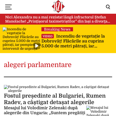
Nici Alexandra nu a mai rezistat lângă infractorul Ștefan
Manolache! „Prințișorul taximetriștilor” din Iași a divorţat
după doi ani de căsnicie
Breaking News
Incendiu de vegetație la
VIDEO
Dobrovăț! Flăcările au cuprins
5.000 de metri pătrați, iar
pompierii au intervenit de urgență
alegeri parlamentare
Fostul președinte al Bulgariei, Rumen
Radev, a câștigat detașat alegerile
Mesajul lui Volodimir Zelenski după
alegerile din Ungaria: „Suntem pregătiți