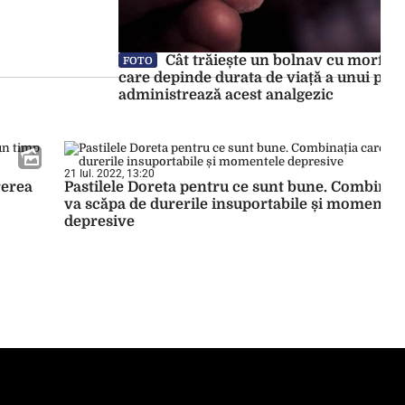
Cât trăiește un bolnav cu morfină
FOTO
care depinde durata de viață a unui paci
administrează acest analgezic
21 Iul. 2022, 13:20
rerea
Pastilele Doreta pentru ce sunt bune. Combinați
va scăpa de durerile insuportabile și momentel
depresive