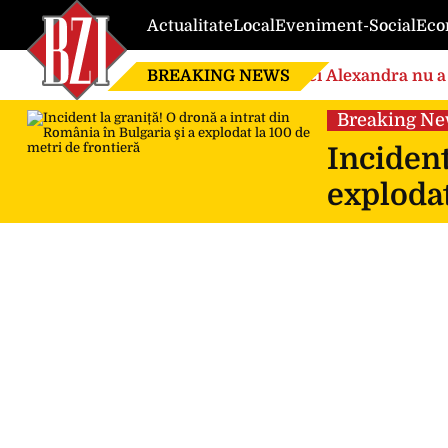
Actualitate
Local
Eveniment-Social
Eco
BREAKING NEWS
Nici Alexandra nu a 
de căsnicie
Breaking N
Incident
explodat