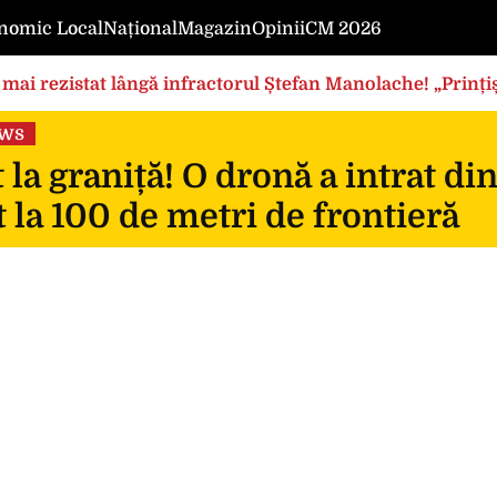
nomic Local
Național
Magazin
Opinii
CM 2026
mai rezistat lângă infractorul Ștefan Manolache! „Prințișo
ews
 la graniță! O dronă a intrat di
 la 100 de metri de frontieră