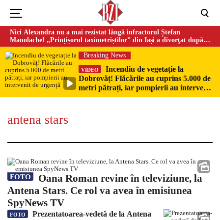
Nici Alexandra nu a mai rezistat lângă infractorul Ștefan
Manolache! „Prințișorul taximetriștilor” din Iași a divorţat după
doi ani de căsnicie
Breaking News
Incendiu de vegetație la
VIDEO
Dobrovăț! Flăcările au cuprins 5.000 de
metri pătrați, iar pompierii au intervenit
de urgență
antena stars
Oana Roman revine în televiziune, la
FOTO
Antena Stars. Ce rol va avea în emisiunea
SpyNews TV
Prezentatoarea-vedetă de la Antena
FOTO