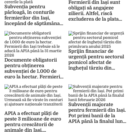
Fermierii din Iași sunt
Subvenția pentru
obligați să angajeze
pârloagă, în conturile
zilierii. Altfel, riscă
fermierilor din Iași,
excluderea de la plata
începând de săptămâna
subvențiilor în 2026
viitoare. APIA a autorizat
cererile la plată
Sprijin financiar de
urgență pentru sectorul
Documente obligatorii
pomicol afectat de
pentru obținerea
înghețul târziu din
subvenției de 1.000 de
primăvara anului 2025
euro la hectar. Fermierii
din Iași trebuie să le
aducă la APIA până la 31
martie 2026
Subvenții majorate
pentru fermierii din Iași.
APIA a efectuat plăți de
Pot primi banii de la
peste 3 milioane de euro
APIA până la finalul lunii
pentru crescătorii de
februarie 2026
animale din Iași.