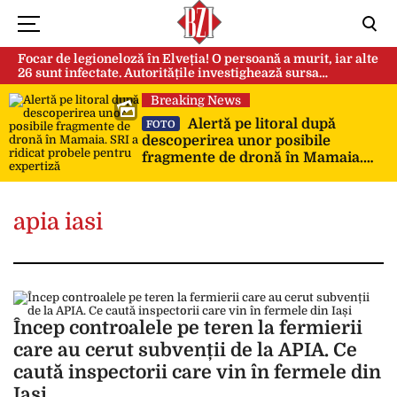
Focar de legioneloză în Elveția! O persoană a murit, iar alte
26 sunt infectate. Autoritățile investighează sursa
contaminării
Breaking News
Alertă pe litoral după
FOTO
descoperirea unor posibile
fragmente de dronă în Mamaia.
SRI a ridicat probele pentru
expertiză
apia iasi
Încep controalele pe teren la fermierii
care au cerut subvenții de la APIA. Ce
caută inspectorii care vin în fermele din
Iași