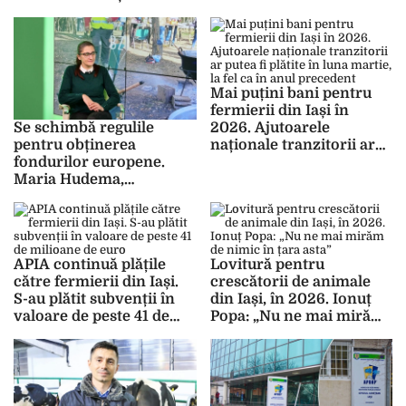
Urmează să fie virate în
conturi și ajutoare
naționale tranzitorii
Mai puțini bani pentru
fermierii din Iași în
2026. Ajutoarele
Se schimbă regulile
naționale tranzitorii ar
pentru obținerea
putea fi plătite în luna
fondurilor europene.
martie, la fel ca în anul
Maria Hudema,
precedent
președintele GAL Valea
Prutului: „Asta înseamnă
mai multă flexibilitate în
modul în care cheltuiesc
APIA continuă plățile
Lovitură pentru
banii”
către fermierii din Iași.
crescătorii de animale
S-au plătit subvenții în
din Iași, în 2026. Ionuț
valoare de peste 41 de
Popa: „Nu ne mai mirăm
milioane de euro
de nimic în țara asta”