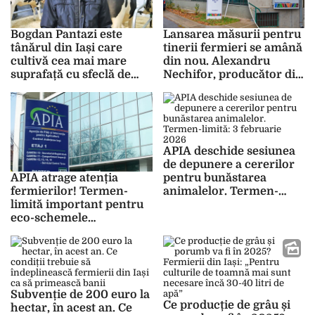
Bogdan Pantazi este
Lansarea măsurii pentru
tânărul din Iași care
tinerii fermieri se amână
cultivă cea mai mare
din nou. Alexandru
suprafață cu sfeclă de
Nechifor, producător din
zahăr
Iași: „Așteptăm acest
program de un an”
APIA deschide sesiunea
de depunere a cererilor
pentru bunăstarea
APIA atrage atenția
animalelor. Termen-
fermierilor! Termen-
limită: 3 februarie 2026
limită important pentru
eco-schemele
zootehnice din
Campania 2025
Subvenție de 200 euro la
Ce producție de grâu și
hectar, în acest an. Ce