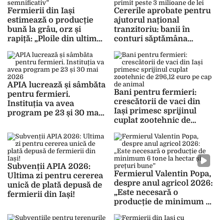
Fermierii din Iași
Cererile aprobate pentru
estimează o producție
ajutorul național
bună la grâu, orz și
tranzitoriu: banii în
rapiță: „Ploile din ultima
conturi săptămâna
perioadă au avut un
viitoare. Fermierii din
impact semnificativ”
Iași au primit peste 3
milioane de lei
APIA lucrează și sâmbăta
Bani pentru fermieri:
pentru fermieri.
crescătorii de vaci din
Instituția va avea
Iași primesc sprijinul
program pe 23 și 30 mai
cuplat zootehnic de
2026
296,12 euro pe cap de
animal
Subvenții APIA 2026:
Fermierul Valentin Popa,
Ultima zi pentru cererea
despre anul agricol 2026:
unică de plată depusă de
„Este necesară o
fermierii din Iași!
producție de minimum 6
tone la hectar și prețuri