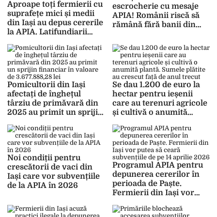
Aproape toți fermierii cu
escrocherie cu mesaje
suprafețe mici și medii
APIA! Românii riscă să
din Iași au depus cererile
rămână fără banii din
la APIA. Latifundiarii
conturi dacă accesează
sunt programați să vină
un link
de luna viitoare
Pomicultorii din Iași
Se dau 1.200 de euro la
afectați de înghețul
hectar pentru ieșenii
târziu de primăvară din
care au terenuri agricole
2025 au primit un sprijin
și cultivă o anumită
financiar în valoare de
plantă. Sumele plătite au
3.677.888,28 lei
crescut față de anul
trecut
Noi condiții pentru
Programul APIA pentru
crescătorii de vaci din
depunerea cererilor în
Iași care vor subvențiile
perioada de Paște.
de la APIA în 2026
Fermierii din Iași vor
putea să ceară
subvențiile de pe 14