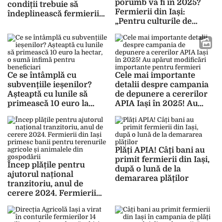
porumb va fi în 2025?
condiții trebuie să
Fermierii din Iași:
îndeplinească fermierii
„Pentru culturile de
din Iași ca să primească
toamnă mai sunt
banii
necesare încă 30-40 litri
de apă”
Ce se întâmplă cu
Cele mai importante
subvențiile ieșenilor?
detalii despre campania
Așteaptă cu lunile să
de depunere a cererilor
primească 10 euro la
APIA Iași în 2025! Au
hectar, o sumă infimă
apărut modificări
pentru beneficiari
importante pentru
fermieri
Plăți APIA! Câți bani au
primit fermierii din Iași,
Încep plățile pentru
după o lună de la
ajutorul național
demararea plăților
tranzitoriu, anul de
cerere 2024. Fermierii
din Iași primesc banii
pentru terenurile
agricole și animalele din