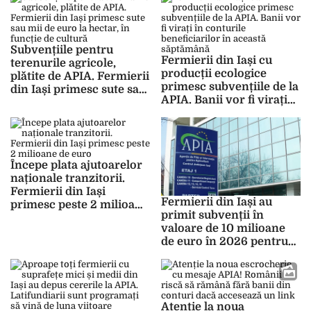
bune”
Subvențiile pentru
Fermierii din Iași cu
terenurile agricole,
producții ecologice
plătite de APIA. Fermierii
primesc subvențiile de la
din Iași primesc sute sau
APIA. Banii vor fi virați
mii de euro la hectar, în
în conturile
funcție de cultură
beneficiarilor în această
săptămână
Începe plata ajutoarelor
naționale tranzitorii.
Fermierii din Iași
Fermierii din Iași au
primesc peste 2 milioane
primit subvenții în
de euro
valoare de 10 milioane
de euro în 2026 pentru
sectoarele vegetal și
zootehnic. Noi plăți ar
trebui făcute în luna mai
Atenție la noua