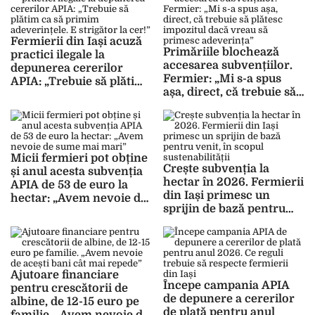
aprilie 2026
Fermierii din Iași acuză
Primăriile blochează
practici ilegale la
accesarea subvențiilor.
depunerea cererilor
Fermier: „Mi s-a spus
APIA: „Trebuie să plătim
așa, direct, că trebuie să
ca să primim
plătesc impozitul dacă
adeverințele. E strigător
vreau să primesc
la cer!”
adeverința”
Micii fermieri pot obține
Crește subvenția la
și anul acesta subvenția
hectar în 2026. Fermierii
APIA de 53 de euro la
din Iași primesc un
hectar: „Avem nevoie de
sprijin de bază pentru
sume mai mari”
venit, în scopul
sustenabilității
Ajutoare financiare
Începe campania APIA
pentru crescătorii de
de depunere a cererilor
albine, de 12-15 euro pe
de plată pentru anul