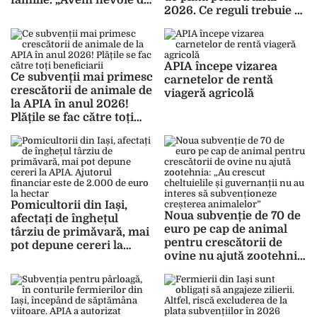
familie. „Avem nevoie de
2026. Ce reguli trebuie să
acești bani cât mai
respecte fermierii din
repede”
Iași
APIA începe vizarea
Ce subvenții mai primesc
carnetelor de rentă
crescătorii de animale de
viageră agricolă
la APIA în anul 2026!
Plățile se fac către toți
beneficiarii
Pomicultorii din Iași,
Noua subvenție de 70 de
afectați de înghețul
euro pe cap de animal
târziu de primăvară, mai
pentru crescătorii de
pot depune cereri la
ovine nu ajută zootehnia:
APIA. Ajutorul financiar
„Au crescut cheltuielile și
este de 2.000 de euro la
guvernanții nu au interes
hectar
să subvenționeze
creșterea animalelor”