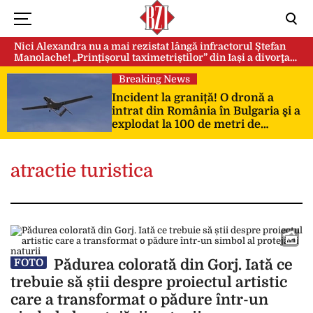
Nici Alexandra nu a mai rezistat lângă infractorul Ștefan
Manolache! „Prințișorul taximetriștilor” din Iași a divorţat
după doi ani de căsnicie
Breaking News
Incident la graniță! O dronă a
intrat din România în Bulgaria şi a
explodat la 100 de metri de
frontieră
atractie turistica
Pădurea colorată din Gorj. Iată ce
FOTO
trebuie să știi despre proiectul artistic
care a transformat o pădure într-un