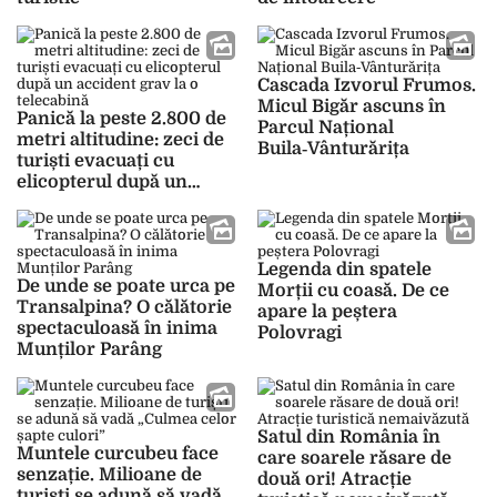
Cascada Izvorul Frumos.
Micul Bigăr ascuns în
Panică la peste 2.800 de
Parcul Național
metri altitudine: zeci de
Buila‑Vânturărița
turiști evacuați cu
elicopterul după un
accident grav la o
telecabină
Legenda din spatele
De unde se poate urca pe
Morții cu coasă. De ce
Transalpina? O călătorie
apare la peștera
spectaculoasă în inima
Polovragi
Munților Parâng
Satul din România în
Muntele curcubeu face
care soarele răsare de
senzație. Milioane de
două ori! Atracție
turiști se adună să vadă