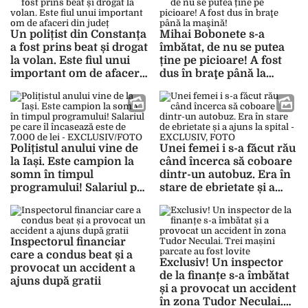
Un polițist din Constanța
Mihai Bobonete s-a
a fost prins beat și drogat
îmbătat, de nu se putea
la volan. Este fiul unui
ține pe picioare! A fost
important om de afaceri
dus în braţe până la
din județ
maşină!
Polițistul anului vine de
Unei femei i s-a făcut rău
la Iași. Este campion la
când încerca să coboare
somn în timpul
dintr-un autobuz. Era în
programului! Salariul pe
stare de ebrietate și a
care îl încasează este de
ajuns la spital –
7.000 de lei –
EXCLUSIV, FOTO
EXCLUSIV/FOTO
Inspectorul financiar
care a condus beat și a
Exclusiv! Un inspector
provocat un accident a
de la finanțe s-a îmbătat
ajuns după gratii
și a provocat un accident
în zona Tudor Neculai.