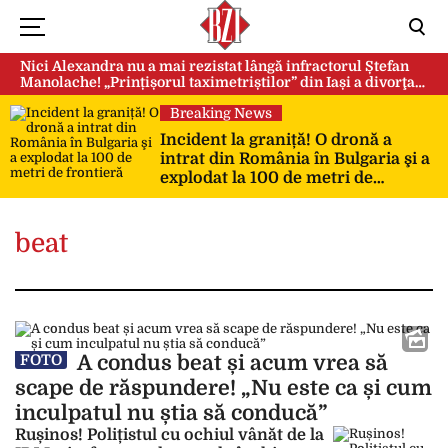
Nici Alexandra nu a mai rezistat lângă infractorul Ștefan
Manolache! „Prințișorul taximetriștilor” din Iași a divorţat
după doi ani de căsnicie
Breaking News
Incident la graniță! O dronă a
intrat din România în Bulgaria şi a
explodat la 100 de metri de
frontieră
beat
A condus beat și acum vrea să
FOTO
scape de răspundere! „Nu este ca și cum
inculpatul nu știa să conducă”
Rușinos! Polițistul cu ochiul vânăt de la