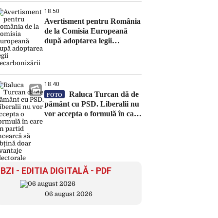
18:50
Avertisment pentru România
de la Comisia Europeană
după adoptarea legii
decarbonizării
18:40
Raluca Turcan dă de
FOTO
pământ cu PSD. Liberalii nu
vor accepta o formulă în care
un partid încearcă să obțină
doar avantaje electorale
BZI - EDITIA DIGITALĂ - PDF
06 august 2026