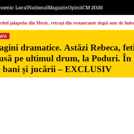
nomic Local
Național
Magazin
Opinii
CM 2026
deii jalapeño din Mexic, retrași din restaurante după sute de îmbo
ews
gini dramatice. Astăzi Rebeca, fetiț
usă pe ultimul drum, la Poduri. În s
 bani și jucării – EXCLUSIV