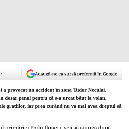
e
Adaugă-ne ca sursă preferată în Google
și a provocat un accident în zona Tudor Neculai.
un dosar penal pentru că s-a urcat băut la volan.
ele gratiilor, iar prea curând nu va mai avea dreptul să
ul primăriei Podu Iloaei riscă să ajungă după