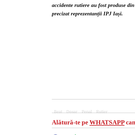
accidente rutiere au fost produse di
precizat reprezentanții IPJ Iași.
Beat
Dosar
Penal
Rutier
Alătură-te pe
WHATSAPP
can