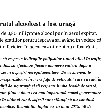
atul alcooltest a fost uriașă
de 0,80 miligrame alcool pur în aerul expirat.
le gratiilor pentru isprava sa, având în vedere că
Din fericire, în acest caz nimeni nu a fost rănit.
respecte indicațiile polițiștilor rutieri aflați în trafic,
ndus, să efectueze fiecare manevră rutieră după o
jeze în depășiri neregulamentare. De asemenea, le
respunzătoare în mers față de vehiculul care circulă în
diții de siguranță și să respecte limita legală de viteză,
 drum fiind a doua cea mai importantă cauză generatoare
 în ultimul rând, șoferii sunt sfătuiți să nu conducă
lcoolice. Reamintim faptul că, în anul 2019, 50 de