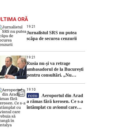
ULTIMA ORĂ
19:21
Jurnalistul SRS nu putea
scăpa de securea cenzurii
19:21
Rusia nu-și va retrage
ambasadorul de la București
pentru consultări. „Nu
imităm gesturile teatrale ale
altora”
19:10
Aeroportul din Arad
FOTO
a rămas fără kerosen. Ce s-a
întâmplat cu avionul care
trebuia să ajungă în Antalya