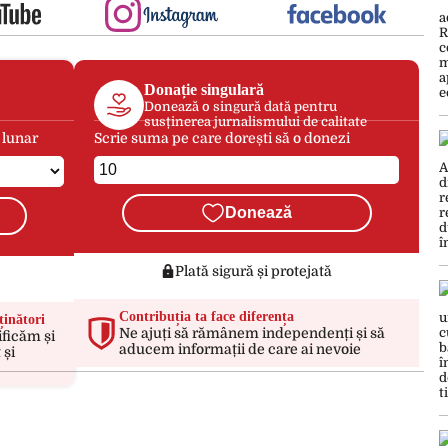
Donație singulară
Donează o singură dată pentru
susținerea jurnalismului de calitate
 lunar
Scrie suma pe care dorești să o donezi
Donează
Plată sigură și protejată
Contribuția ta face diferența
ținători
Ne ajuți să rămânem independenți și să
ificăm și
aducem informații de care ai nevoie
 și