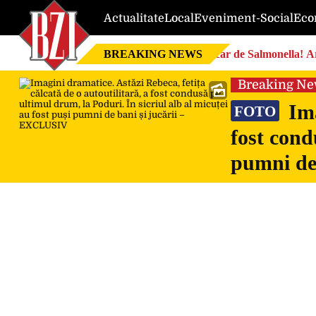
Actualitate
Local
Eveniment-Social
Eco
BREAKING NEWS
Focar de Salmonella! Ar
Breaking N
Ima
FOTO
fost cond
pumni de