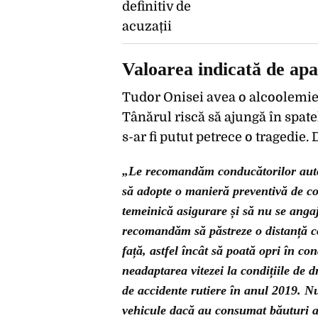
Valoarea indicată de apar
Tudor Onisei avea o alcoolemie 
Tânărul riscă să ajungă în spate
s-ar fi putut petrece o tragedie. 
„Le recomandăm conducătorilor auto să 
să adopte o manieră preventivă de co
temeinică asigurare și să nu se anga
recomandăm să păstreze o distanță co
față, astfel încât să poată opri în con
neadaptarea vitezei la condițiile de
de accidente rutiere în anul 2019. Nu
vehicule dacă au consumat băuturi a