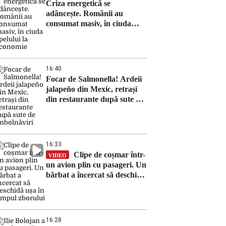
Criza energetică se
adâncește. Românii au
consumat masiv, în ciuda
apelului la economie
16:40
Focar de Salmonella! Ardeii
jalapeño din Mexic, retrași
din restaurante după sute de
îmbolnăviri
16:33
Clipe de coșmar într-
VIDEO
un avion plin cu pasageri. Un
bărbat a încercat să deschidă
ușa în timpul zborului
16:28