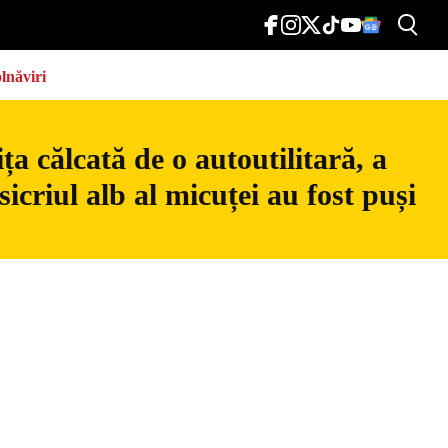
lnăviri
a călcată de o autoutilitară, a
icriul alb al micuței au fost puși