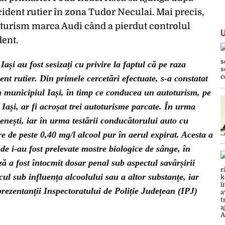
cident rutier în zona Tudor Neculai. Mai precis,
turism marca Audi când a pierdut controlul
dent.
Iași au fost sesizați cu privire la faptul că pe raza
nt rutier. Din primele cercetări efectuate, s-a constatat
in municipiul Iași, în timp ce conducea un autoturism, pe
Iași, ar fi acroșat trei autoturisme parcate. În urma
enești, iar în urma testării conducătorului auto cu
re de peste 0,40 mg/l alcool pur în aerul expirat. Acesta a
de i-au fost prelevate mostre biologice de sânge, în
ză a fost întocmit dosar penal sub aspectul savârșirii
ul sub influența alcoolului sau a altor substanțe, iar
prezentanții Inspectoratului de Poliție Județean (IPJ)