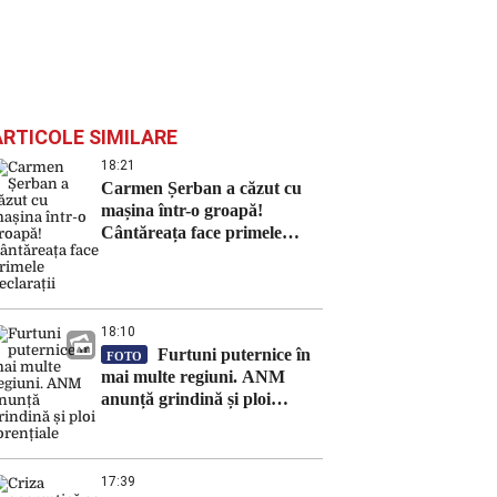
ARTICOLE SIMILARE
18:21
Carmen Șerban a căzut cu
mașina într-o groapă!
Cântăreața face primele
declarații
18:10
Furtuni puternice în
FOTO
mai multe regiuni. ANM
anunță grindină și ploi
torențiale
17:39