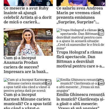
Ce meserie a avut Ruby
Ce salariu avea Andreea
înainte să ajungă
Marin pe vremea când
celebră! Artista și-a dorit
prezenta emisiunea
de mică o carieră
„Surprize, Surprize”:
muzicală. „Primul meu
„Era la început mic, de
job oficial a fost…
reporter cu jumătate de
normă”
Trupa Holograf a rămas
fără spectacole. Dan
Cum și-a început
Bittman a dezvăluit
Anamaria Prodan
motivul pentru care s-a
cariera de succes?
ajuns în această situație:
Impresara are la bază
,,Cred că oamenilor le e
studii absolvite în
frică de mine”
România: ,,Am zis că nu
lucrez pentru nimeni.
Tatăl meu mi-a zis de
Cum și-a început
Emilia Ghinescu renunță
mică: «Dacă ești
Karmen Minune cariera
la muzică? Cântăreața și-
deșteaptă, alții trebuie să
muzicală? Ce a spus tatăl
a găsit o altă meserie:
te urmeze!»”
său când a văzut-o
,,Vreau să mă angajez”