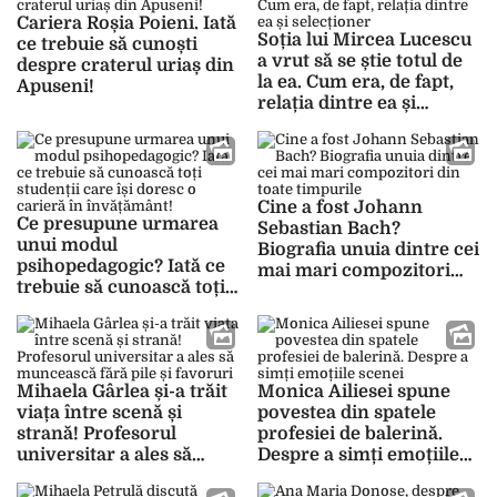
Cariera Roșia Poieni. Iată
Soția lui Mircea Lucescu
ce trebuie să cunoști
a vrut să se știe totul de
despre craterul uriaș din
la ea. Cum era, de fapt,
Apuseni!
relația dintre ea și
selecționer
Cine a fost Johann
Ce presupune urmarea
Sebastian Bach?
unui modul
Biografia unuia dintre cei
psihopedagogic? Iată ce
mai mari compozitori
trebuie să cunoască toți
din toate timpurile
studenții care își doresc
o carieră în învățământ!
Mihaela Gârlea și-a trăit
Monica Ailiesei spune
viața între scenă și
povestea din spatele
strană! Profesorul
profesiei de balerină.
universitar a ales să
Despre a simți emoțiile
muncească fără pile și
scenei