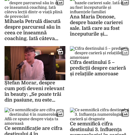
favoruri
Ana Maria Donose,
Mihaela Petrulă discută
despre bazele carierei
despre parcursul său în
sale. Iată care au fost
ceea ce înseamnă
începuturile și
coaching. Iată câteva
influențele familiei
lecții dintr-o viață plină
de provocări
Cifra destinului 5 –
predicții despre carieră
și relațiile amoroase
Ștefan Morar, despre
cum poți deveni relevant
în beauty: „Se poate trăi
din pasiune, nu este
imposibil să faci ceea ce
îți dorești cu adevărat”
Ce semnifică cifra
Ce semnificație are cifra
destinului 3. Influența
destinului 4 în