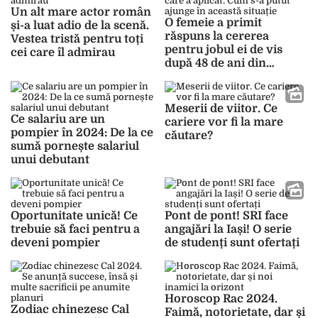
Un alt mare actor român
O femeie a primit
și-a luat adio de la scenă.
răspuns la cererea
Vestea tristă pentru toți
pentru jobul ei de vis
cei care îl admirau
după 48 de ani din
momentul în care a
aplicat. Cum s-a putut
ajunge în această situație
Meserii de viitor. Ce
Ce salariu are un
cariere vor fi la mare
pompier în 2024: De la ce
căutare?
sumă pornește salariul
unui debutant
Oportunitate unică! Ce
Pont de pont! SRI face
trebuie să faci pentru a
angajări la Iași! O serie
deveni pompier
de studenți sunt ofertați
Horoscop Rac 2024.
Zodiac chinezesc Cal
Faimă, notorietate, dar și