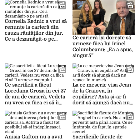
Tehnică „Gheorghe
Asachi” din Iași: „O parte
din mine a știut că
Cornelia Rednic a vrut să
trebuie să merg pe
renunțe la carieră din
partea de inginerie” –
cauza răutăților din jur.
FOTO
Ce carieră își dorește să
Ce a dezamăgit-o pe
urmeze fiica lui Irinel
artistă
Columbeanu: „Ea a spus,
singură”
Ce sacrificii a făcut
La ce meserie visa Jean
Loredana Groza în cei 37
de la Craiova, în
de ani de carieră. Vedeta
copilărie? Asta și-ar fi
nu vrea ca fiica ei să îi
dorit să ajungă dacă nu
urmeze exemplul
reușea în muzică
Anisia Gafton nu a avut
Sacrificiile făcute de