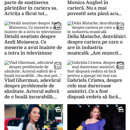
parte de susținerea
Monica Anghel în
părinților în cariera sa.
carieră. Nu a mai
Actrița a făcut tot
povestit asta până acum.
posibilul să-și
Ce se întâmpla, de fapt,
îndeplinească visul
în spatele scenei
Detalii neștiute despre
Delia Matache, dezvăluiri
Andi Moisescu. Ce
despre cariera pe care o
meserie a avut înainte de
are în industria
a intra în televiziune
muzicală: „Am muncit
extrem de mult de copil”
Vlad Gherman, adevărul
Gabriela Cristea, despre
despre problemele de
cele mai dureroase
sănătate. Actorul suferă
amintiri. Ce a fost
de o boală incurabilă:
dispusă vedeta să facă
,,Nu mai pot…”
pentru a ajunge tot mai
sus