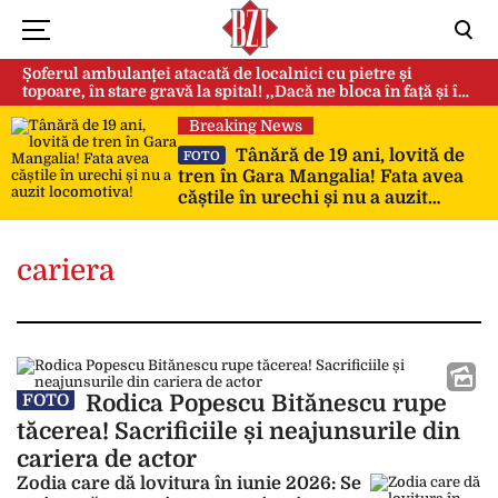
Șoferul ambulanței atacată de localnici cu pietre și
topoare, în stare gravă la spital! ,,Dacă ne bloca în față și în
spate, ne omorau…”
Breaking News
Tânără de 19 ani, lovită de
FOTO
tren în Gara Mangalia! Fata avea
căștile în urechi și nu a auzit
locomotiva!
cariera
Rodica Popescu Bitănescu rupe
FOTO
tăcerea! Sacrificiile și neajunsurile din
cariera de actor
Zodia care dă lovitura în iunie 2026: Se