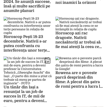
2024. Se anunță succese,
noi inamici la orizont
însă și multe sacrificii pe
anumite planuri
Horoscop azi rac
Horoscop Pești 18-23
dragoste. Nativii
decembrie. Nativii s-ar
necăsătoriți ar trebui să
putea confrunta cu
fie mai atenți la ceea ce
interferența unor terțe
se întâmplă în relația de
persoane în relația de
cuplu
cuplu
Rowena are o poveste
parcă desprinsă din
filme: A plecat din şatra
de romi pentru a lucra la
Un tânăr din Iași a
Google!
renunțat la un job de
succes în IT, de mii de
euro, pentru a deveni
profesor la Universitatea