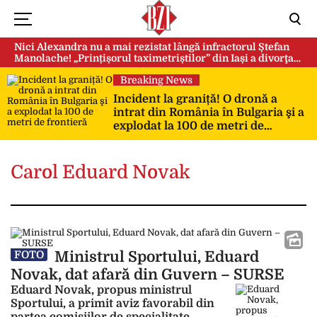
Nici Alexandra nu a mai rezistat lângă infractorul Ștefan
Manolache! „Prințișorul taximetriștilor” din Iași a divorţat
după doi ani de căsnicie
Breaking News
Incident la graniță! O dronă a
intrat din România în Bulgaria şi a
explodat la 100 de metri de
frontieră
Carol Eduard Novak
Ministrul Sportului, Eduard
FOTO
Novak, dat afară din Guvern – SURSE
Eduard Novak, propus ministrul
Sportului, a primit aviz favorabil din