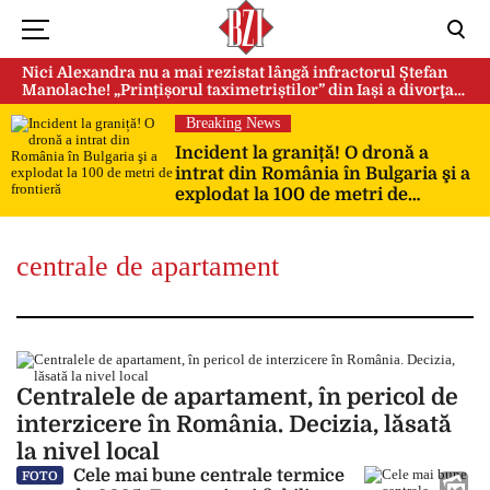
Nici Alexandra nu a mai rezistat lângă infractorul Ștefan
Manolache! „Prințișorul taximetriștilor” din Iași a divorţat
după doi ani de căsnicie
Breaking News
Incident la graniță! O dronă a
intrat din România în Bulgaria şi a
explodat la 100 de metri de
frontieră
centrale de apartament
Centralele de apartament, în pericol de
interzicere în România. Decizia, lăsată
la nivel local
Cele mai bune centrale termice
FOTO