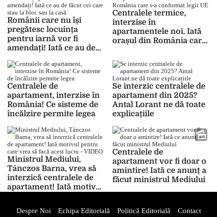
Centralele termice,
Românii care nu își
interzise în
pregătesc locuința
apartamentele noi. Iată
pentru iarnă vor fi
orașul din România care
amendați! Iată ce au de
s-a conformat legii UE
făcut cei care stau la bloc
sau la casă
Centralele de
Se interzic centralele de
apartament, interzise în
apartament din 2025?
România! Ce sisteme de
Antal Lorant ne dă toate
încălzire permite legea
explicațiile
Centralele de
Ministrul Mediului,
apartament vor fi doar o
Tánczos Barna, vrea să
amintire! Iată ce anunț a
interzică centralele de
făcut ministrul Mediului
apartament! Iată motivul
pentru care vrea să facă
acest lucru – VIDEO
Despre Noi
Echipa Editorială
Politică Editorială
Contact