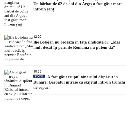
Un bărbat de 62 de ani din Argeș a fost găsit mort
într-un șanț!
12:20
Ilie Bolojan nu cedează în fața sindicatelor: „Mai
mult decât își permite România nu putem da”
10:35
FOTO
A fost găsit trupul tânărului dispărut în
Dunăre! Bărbatul intrase cu skijetul într-un trunchi
de copac!