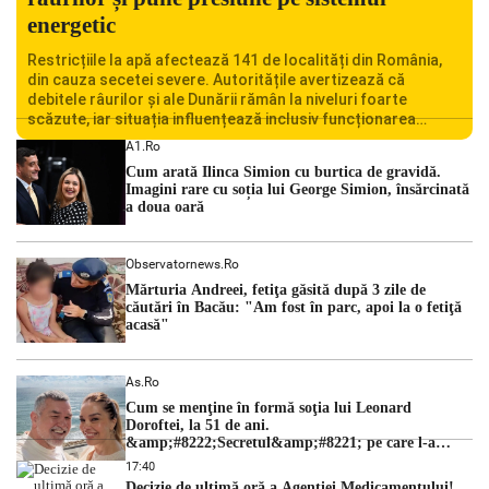
energetic
Restricțiile la apă afectează 141 de localități din România,
din cauza secetei severe. Autoritățile avertizează că
debitele râurilor și ale Dunării rămân la niveluri foarte
scăzute, iar situația influențează inclusiv funcționarea
Centralei Nucleare de la Cernavodă. România se confruntă
A1.ro
cu una dintre cele mai dificile perioade din punct de vedere
Cum arată Ilinca Simion cu burtica de gravidă.
hidrologic din ultimii ani. Lipsa […]
Imagini rare cu soția lui George Simion, însărcinată
a doua oară
Observatornews.ro
Mărturia Andreei, fetiţa găsită după 3 zile de
căutări în Bacău: "Am fost în parc, apoi la o fetiţă
acasă"
As.ro
Cum se menţine în formă soţia lui Leonard
Doroftei, la 51 de ani.
&amp;#8222;Secretul&amp;#8221; pe care l-a
dezvăluit
17:40
Decizie de ultimă oră a Agenției Medicamentului!