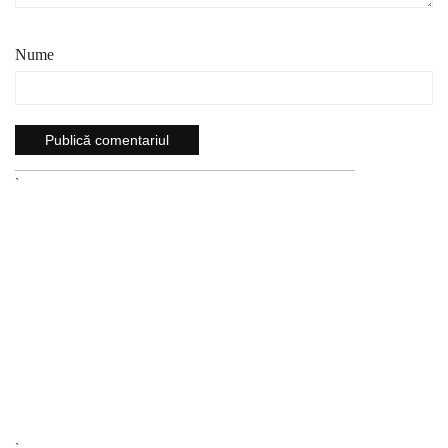
Nume
`
`