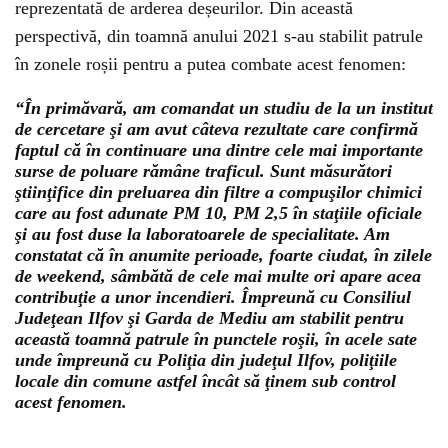
reprezentată de arderea deșeurilor. Din această
perspectivă, din toamnă anului 2021 s-au stabilit patrule
în zonele roșii pentru a putea combate acest fenomen:
“În primăvară, am comandat un studiu de la un institut
de cercetare şi am avut câteva rezultate care confirmă
faptul că în continuare una dintre cele mai importante
surse de poluare rămâne traficul. Sunt măsurători
ştiinţifice din preluarea din filtre a compuşilor chimici
care au fost adunate PM 10, PM 2,5 în staţiile oficiale
şi au fost duse la laboratoarele de specialitate. Am
constatat că în anumite perioade, foarte ciudat, în zilele
de weekend, sâmbătă de cele mai multe ori apare acea
contribuţie a unor incendieri. Împreună cu Consiliul
Judeţean Ilfov şi Garda de Mediu am stabilit pentru
această toamnă patrule în punctele roşii, în acele sate
unde împreună cu Poliţia din judeţul Ilfov, poliţiile
locale din comune astfel încât să ţinem sub control
acest fenomen.