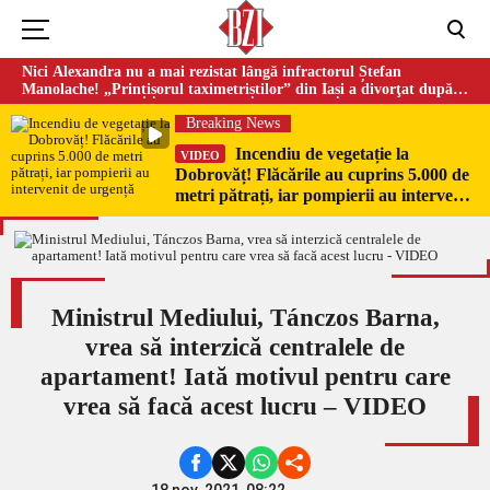
Nici Alexandra nu a mai rezistat lângă infractorul Ștefan
Manolache! „Prințișorul taximetriștilor” din Iași a divorţat după
doi ani de căsnicie
Breaking News
Incendiu de vegetație la
VIDEO
Dobrovăț! Flăcările au cuprins 5.000 de
metri pătrați, iar pompierii au intervenit
de urgență
Ministrul Mediului, Tánczos Barna,
vrea să interzică centralele de
apartament! Iată motivul pentru care
vrea să facă acest lucru – VIDEO