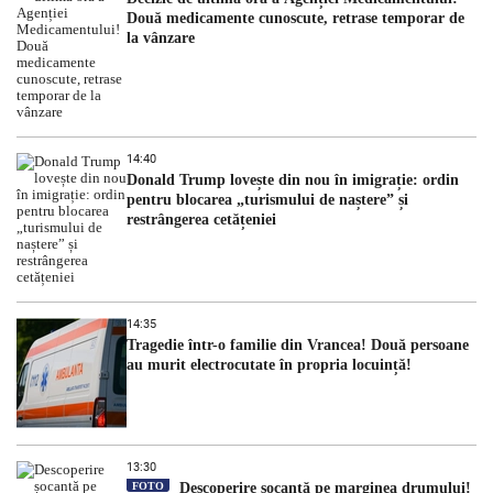
Două medicamente cunoscute, retrase temporar de
la vânzare
14:40
Donald Trump lovește din nou în imigrație: ordin
pentru blocarea „turismului de naștere” și
restrângerea cetățeniei
14:35
Tragedie într-o familie din Vrancea! Două persoane
au murit electrocutate în propria locuință!
13:30
FOTO
Descoperire șocantă pe marginea drumului!