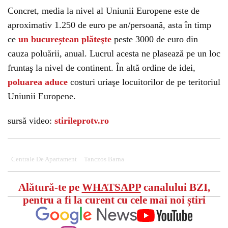
Concret, media la nivel al Uniunii Europene este de
aproximativ 1.250 de euro pe an/persoană, asta în timp
ce
un bucureștean plăteşte
peste 3000 de euro din
cauza poluării, anual. Lucrul acesta ne plasează pe un loc
fruntaş la nivel de continent. În altă ordine de idei,
poluarea aduce
costuri uriaşe locuitorilor de pe teritoriul
Uniunii Europene.
sursă video:
stirileprotv.ro
Could not play video.
There was a problem trying to load the video.
Error code: html5_video:4
Centrale De Apartament
Tanczos Barna
Alătură-te pe
WHATSAPP
canalului BZI,
pentru a fi la curent cu cele mai noi știri