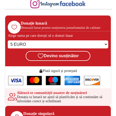
Donație lunară
Donează lunar pentru susținerea jurnalismului de calitate
Alege suma pe care dorești să o donezi lunar
Devino susținător
Plată sigură și protejată
Alătură-te comunității noastre de susținători
Donația ta lunară ne ajută să planificăm și să continuăm să
informăm corect și echidistant
Donație singulară