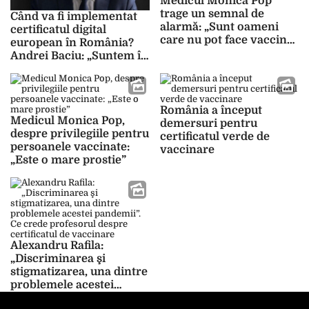
Medicul Monica Pop
trage un semnal de
Când va fi implementat
alarmă: „Sunt oameni
certificatul digital
care nu pot face vaccinul
european în România?
pentru că au
Andrei Baciu: „Suntem în
contraindicații. Ce se
grafic”
întâmplă cu acești
oameni?”
România a început
Medicul Monica Pop,
demersuri pentru
despre privilegiile pentru
certificatul verde de
persoanele vaccinate:
vaccinare
„Este o mare prostie”
Alexandru Rafila:
„Discriminarea şi
stigmatizarea, una dintre
problemele acestei
pandemii”. Ce crede