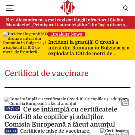
Nici Alexandra nu a mai rezistat lângă infractorul Ștefan
Manolache! „Prințișorul taximetriștilor” din Iași a divorţat
după doi ani de căsnicie
Breaking News
Incident la graniță! O dronă a
intrat din România în Bulgaria şi a
explodat la 100 de metri de
frontieră
Certificat de vaccinare
Ce se întâmplă cu certificatele
FOTO
Covid-19 ale copiilor şi adulţilor.
Comisia Europeană a făcut anunţul
Certificate false de vaccinare,
FOTO