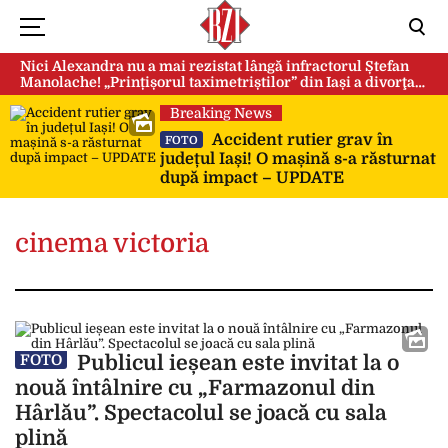
Nici Alexandra nu a mai rezistat lângă infractorul Ștefan
Manolache! „Prințișorul taximetriștilor” din Iași a divorţat
după doi ani de căsnicie
Breaking News
Accident rutier grav în
FOTO
județul Iași! O mașină s-a răsturnat
după impact – UPDATE
cinema victoria
Publicul ieșean este invitat la o
FOTO
nouă întâlnire cu „Farmazonul din
Hârlău”. Spectacolul se joacă cu sala
plină