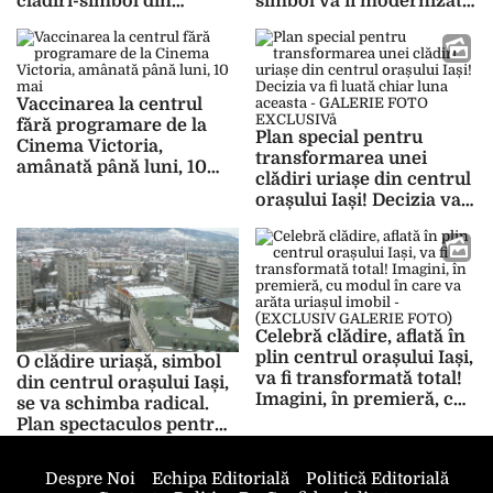
clădiri-simbol din
simbol va fi modernizată
centrul orașului Iași.
din temelii. Era unul
Imobilul va avea o
dintre cele mai vizitate
destinație spectaculoasă
imobile – FOTO
– FOTO
Vaccinarea la centrul
fără programare de la
Plan special pentru
Cinema Victoria,
transformarea unei
amânată până luni, 10
clădiri uriașe din centrul
mai
orașului Iași! Decizia va fi
luată chiar luna aceasta –
GALERIE FOTO
EXCLUSIVå
Celebră clădire, aflată în
plin centrul orașului Iași,
O clădire uriașă, simbol
va fi transformată total!
din centrul orașului Iași,
Imagini, în premieră, cu
se va schimba radical.
modul în care va arăta
Plan spectaculos pentru
uriașul imobil –
un imobil din zona Piața
(EXCLUSIV GALERIE
Unirii
Despre Noi
Echipa Editorială
Politică Editorială
FOTO)