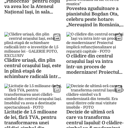
„Pinocchio” pentru copii
va avea loc la Ateneul
Povestea zguduitoare a
Național Iași, în sala
pianistului Bogdan Ota,
Unirii
celebru peste hotare:
„Nereușind în România,
am abandonat ideea că
voi mai putea vreodată
să fac ceva cu muzica”
O clădire din centrul
Clădire uriașă, din plin
orașului Iași va intra
centrul orașului Iași, este
într-un proces de
în plină etapă de
modernizare! Proiectul
schimbare radicală într-
implică
o investiție de 1,5
refuncționalizare și
milioane lei – GALERIE
reparații capitale – FOTO
FOTO, EXCLUSIV
Licitație de 1.5 milioane
Decizie de ultimă oră
de lei, fără TVA, pentru
care va transforma
transformarea unei
centrul Iașului! O clădire-