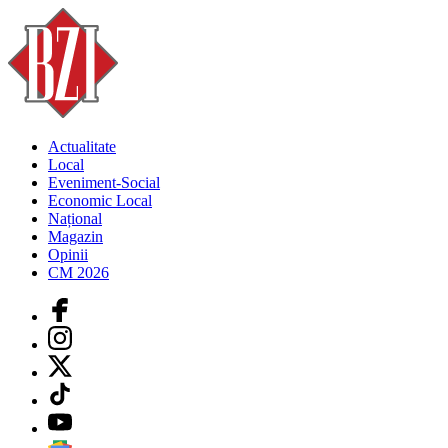
Actualitate
Local
Eveniment-Social
Economic Local
Național
Magazin
Opinii
CM 2026