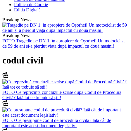
Politica de Cookie
Ediția Digitală
Breaking News
Breaking News
FOTO
Tragedie pe DN 1, în apropiere de Oșorhei! Un motociclist
de 59 de ani și-a pierdut viața după impactul cu două mașini!
codul civil
FOTO
Ce reprezintă concluziile scrise după Codul de Procedură
Civilă? Iată tot ce trebuie să știi!
FOTO
Ce presupune codul de procedură civilă? Iată cât de
important este acest document legislativ!