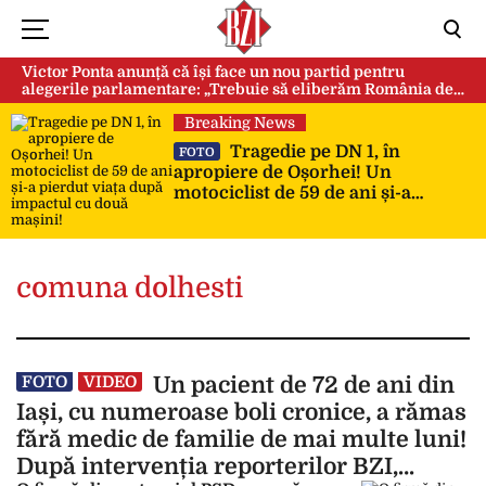
Victor Ponta anunță că își face un nou partid pentru
alegerile parlamentare: „Trebuie să eliberăm România de
această sectă globalistă”
Breaking News
Tragedie pe DN 1, în
FOTO
apropiere de Oșorhei! Un
motociclist de 59 de ani și-a
pierdut viața după impactul cu
două mașini!
comuna dolhesti
Could not play video.
There was a problem trying to load the video.
Un pacient de 72 de ani din
FOTO
VIDEO
Error code: html5_video:4
Iași, cu numeroase boli cronice, a rămas
fără medic de familie de mai multe luni!
După intervenția reporterilor BZI,