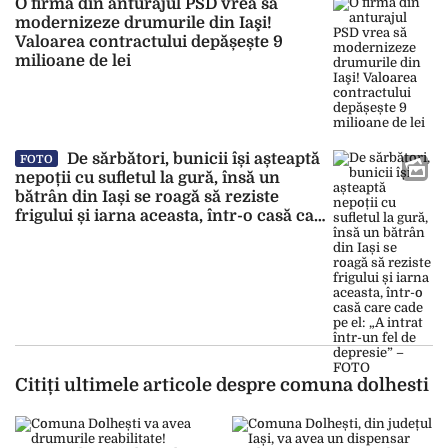
Costică Viziru și-a rezolvat problema:
O firmă din anturajul PSD vrea să
modernizeze drumurile din Iaşi!
„Era viața mea pusă în joc”
Valoarea contractului depășește 9
milioane de lei
De sărbători, bunicii își așteaptă
FOTO
nepoții cu sufletul la gură, însă un
bătrân din Iași se roagă să reziste
frigului și iarna aceasta, într-o casă care
cade pe el: „A intrat într-un fel de
depresie” – FOTO
Citiți ultimele articole despre comuna dolhesti