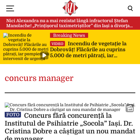
Nici Alexandra nu a mai rezistat lângă infractorul Ștefan
Manolache! „Prințișorul taximetriștilor” din Iași a divorţat
după doi ani de căsnicie
Breaking News
Incendiu de vegetație la
VIDEO
Dobrovăț! Flăcările au cuprins
5.000 de metri pătrați, iar
pompierii au intervenit de urgență
concurs manager
Concurs fără concurență la
FOTO
Institutul de Psihiatrie „Socola” Iași. Dr.
Cristina Dobre a câștigat un nou mandat
de manager