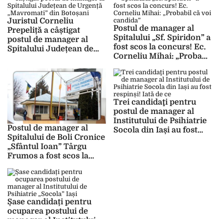
Juristul Corneliu
Postul de manager al
Prepeliță a câștigat
Spitalului „Sf. Spiridon” a
postul de manager al
fost scos la concurs! Ec.
Spitalului Județean de
Corneliu Mihai: „Probabil
Urgență „Mavromati”
că voi candida”
din Botoșani
Trei candidaţi pentru
postul de manager al
Institutului de Psihiatrie
Postul de manager al
Socola din Iași au fost
Spitalului de Boli Cronice
respinși! Iată de ce
„Sfântul Ioan” Târgu
Frumos a fost scos la
concurs! Ce criterii
trebuie să îndeplinească
persoanele care doresc
să ajungă la conducerea
Șase candidați pentru
unității medicale!
ocuparea postului de