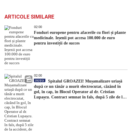
ARTICOLE SIMILARE
02:00
Fonduri europene pentru afacerile cu flori și plante
medicinale. Ieșenii pot accesa 100.000 de euro
pentru investiții de succes
02:00
FOTO
Spitalul GROAZEI! Mușamalizare uriașă
după ce un tânăr a murit electrocutat, căzând în
gol, în cap, în Blocul Operator al dr. Cristian
Lupașcu. Contract semnat în fals, după 5 zile de la
accident, de managerul Daniel Timofte, la Spitalul
„Sfântul Spiridon”