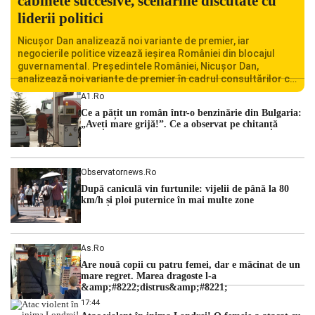
cabinete succesive, scenariile discutate cu
liderii politici
Nicușor Dan analizează noi variante de premier, iar
negocierile politice vizează ieșirea României din blocajul
guvernamental. Președintele României, Nicușor Dan,
analizează noi variante de premier în cadrul consultărilor cu
liderii politici. Ciprian Ciucu vorbește despre scenariul unui
A1.ro
guvern tehnocrat și despre posibilitatea a două cabinete
Ce a pățit un român într-o benzinărie din Bulgaria:
succesive. Nicușor Dan analizează noi variante de premier
„Aveți mare grijă!”. Ce a observat pe chitanță
România traversează […]
Observatornews.ro
După caniculă vin furtunile: vijelii de până la 80
km/h și ploi puternice în mai multe zone
As.ro
Are nouă copii cu patru femei, dar e măcinat de un
mare regret. Marea dragoste l-a
&amp;#8222;distrus&amp;#8221;
17:44