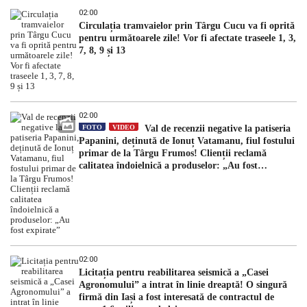
02:00
Circulația tramvaielor prin Târgu Cucu va fi oprită
pentru următoarele zile! Vor fi afectate traseele 1, 3,
7, 8, 9 și 13
02:00
FOTO
VIDEO
Val de recenzii negative la patiseria
Papanini, deținută de Ionuț Vatamanu, fiul fostului
primar de la Târgu Frumos! Clienții reclamă
calitatea îndoielnică a produselor: „Au fost
expirate”
02:00
Licitația pentru reabilitarea seismică a „Casei
Agronomului” a intrat în linie dreaptă! O singură
firmă din Iași a fost interesată de contractul de