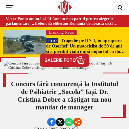
Victor Ponta anunță că își face un nou partid pentru alegerile
parlamentare: „Trebuie să eliberăm România de această sectă
globalistă”
Breaking News
Tragedie pe DN 1, în apropiere
FOTO
de Oșorhei! Un motociclist de 59 de ani
și-a pierdut viața după impactul cu două
mașini!
GALERIE FOTO
17
Concurs fără concurență la Institutul
de Psihiatrie „Socola” Iași. Dr.
Cristina Dobre a câștigat un nou
mandat de manager