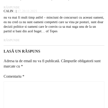
RĂSPUNDE
CALIN
11:17, 20.11.2025
nu va mai fi mult timp astfel – minciuni de concursuri cu aceeasi oameni,
eu nu cred ca nu sunt oameni competeti care sa vina pe posturi, sunt doar
decizii politice si oameni care le convin ca sa mai suga unu de la un
partid si bani din acel buget… of Tepes
RĂSPUNDE
LASĂ UN RĂSPUNS
Adresa ta de email nu va fi publicată.
Câmpurile obligatorii sunt
marcate cu
*
Comentariu
*