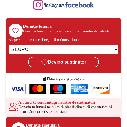
Donație lunară
Donează lunar pentru susținerea jurnalismului de calitate
Alege suma pe care dorești să o donezi lunar
Devino susținător
Plată sigură și protejată
Alătură-te comunității noastre de susținători
Donația ta lunară ne ajută să planificăm și să continuăm să
informăm corect și echidistant
Donație singulară