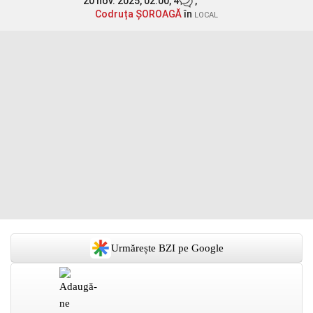
20 nov. 2025, 02:00,
4
,
Codruța ȘOROAGĂ
în
LOCAL
Urmărește BZI pe Google