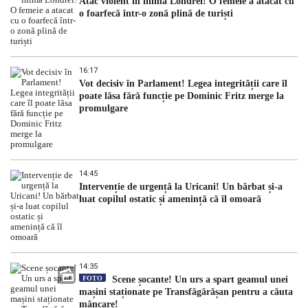
Atac violent în inima Londrei! O femeie a atacat cu
o foarfecă într-o zonă plină de turiști
16:17
Vot decisiv în Parlament! Legea integrității care îl
poate lăsa fără funcție pe Dominic Fritz merge la
promulgare
14:45
Intervenție de urgență la Uricani! Un bărbat și-a
luat copilul ostatic și amenință că îl omoară
14:35
FOTO
Scene șocante! Un urs a spart geamul unei
mașini staționate pe Transfăgărășan pentru a căuta
mâncare!