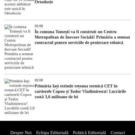
Ortodoxie
02:00
În comuna Tomești va fi construit un Centru
Metropolitan de Inovare Socială! Primăria a semnat
contractul pentru serviciile de proiectare tehnică
02:00
Primăria Iași extinde rețeaua termică CET în
cartierele Copou și Tudor Vladimirescu! Lucrările
costă 3,6 milioane de lei
Despre Noi
Echipa Editorială
Politică Editorială
Contact