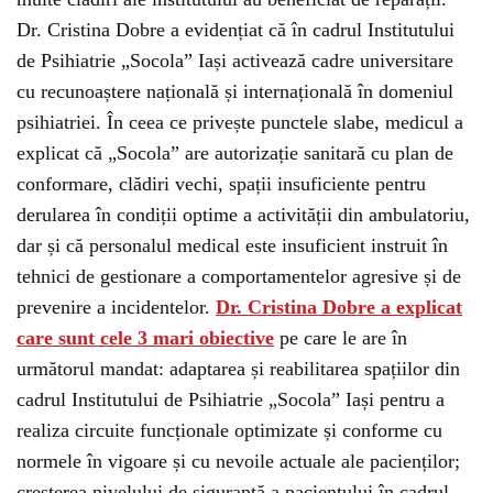
Dr. Cristina Dobre a evidențiat că în cadrul Institutului
de Psihiatrie „Socola” Iași activează cadre universitare
cu recunoaștere națională și internațională în domeniul
psihiatriei. În ceea ce privește punctele slabe, medicul a
explicat că „Socola” are autorizație sanitară cu plan de
conformare, clădiri vechi, spații insuficiente pentru
derularea în condiții optime a activității din ambulatoriu,
dar și că personalul medical este insuficient instruit în
tehnici de gestionare a comportamentelor agresive și de
prevenire a incidentelor.
Dr. Cristina Dobre a explicat
care sunt cele 3 mari obiective
pe care le are în
următorul mandat: adaptarea și reabilitarea spațiilor din
cadrul Institutului de Psihiatrie „Socola” Iași pentru a
realiza circuite funcționale optimizate și conforme cu
normele în vigoare și cu nevoile actuale ale pacienților;
creșterea nivelului de siguranță a pacientului în cadrul