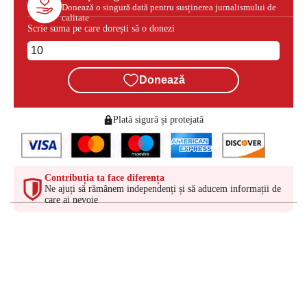
Donează o singură dată pentru susținerea jurnalismului de
calitate
Scrie suma pe care dorești să o donezi
Donează
Plată sigură și protejată
Contribuția ta face diferența
Ne ajuți să rămânem independenți și să aducem informații de
care ai nevoie