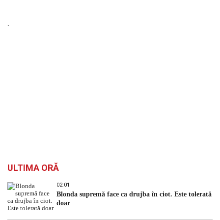
`
ULTIMA ORĂ
02:01
Blonda supremă face ca drujba în ciot. Este tolerată
doar