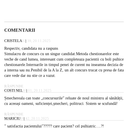
COMENTARII
CRISTELA
02:39, 20.11.2025
Respectiv, candidata nu a raspuns
Simulacru de concurs cu un singur candidat.Metoda chestionarelor este
veche de cand lumea, interesant cum completeaza pacientii cu boli psihice
chestionarele.Internarile in timpul penei de curent nu inseamna decizia de
a interna sau nu.Penibil de la A la Z, un alt concurs trucat cu presa de fata
care vede dar nu stie ce a vazut.
RĂSPUNDE
COSTI NEL
09:01, 20.11.2025
Șmechereala can toate „concursurile” reluate de noul ministru al sănătății,
cu aceeași oameni, suficienței,șmecheri, politruci. Sistem se scufundă!
RĂSPUNDE
MARICIU
09:42, 20.11.2025
” satisfactia pacientului”????? care pacient? cel psihiatric….?!