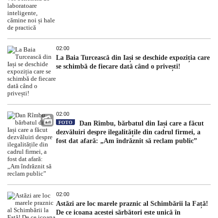
02:00
La Baia Turcească din Iași se deschide expoziția care
se schimbă de fiecare dată când o privești!
02:00
FOTO
Dan Rîmbu, bărbatul din Iași care a făcut
dezvăluiri despre ilegalitățile din cadrul firmei, a
fost dat afară: „Am îndrăznit să reclam public”
02:00
Astăzi are loc marele praznic al Schimbării la Față!
De ce icoana acestei sărbători este unică în