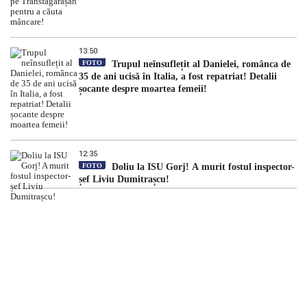
13:50
FOTO
Trupul neînsuflețit al Danielei, românca de
35 de ani ucisă în Italia, a fost repatriat! Detalii
șocante despre moartea femeii!
12:35
FOTO
Doliu la ISU Gorj! A murit fostul inspector-
șef Liviu Dumitrașcu!