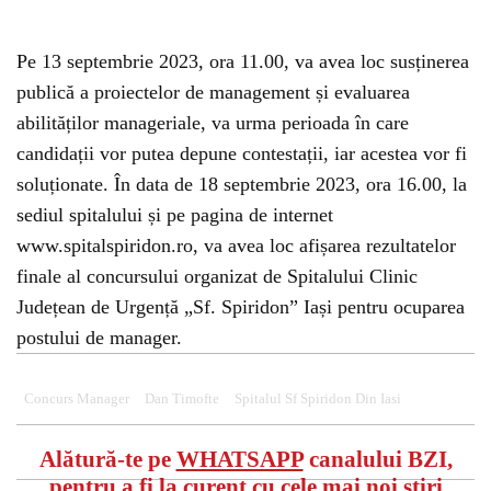
Pe 13 septembrie 2023, ora 11.00, va avea loc susținerea
publică a proiectelor de management și evaluarea
abilităților manageriale, va urma perioada în care
candidații vor putea depune contestații, iar acestea vor fi
soluționate. În data de 18 septembrie 2023, ora 16.00, la
sediul spitalului și pe pagina de internet
www.spitalspiridon.ro, va avea loc afișarea rezultatelor
finale al concursului organizat de Spitalului Clinic
Județean de Urgență „Sf. Spiridon” Iași pentru ocuparea
postului de manager.
Concurs Manager
Dan Timofte
Spitalul Sf Spiridon Din Iasi
Alătură-te pe
WHATSAPP
canalului BZI,
pentru a fi la curent cu cele mai noi știri