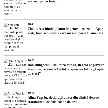
evacuat patru butelii
10:40
Ziua care schimbă planurile pentru trei zodii. Apar
vești, bani și o decizie care nu mai poate fi amânată
10:33
Dan Dungaciu: „Ralitatea este că, în ceea ce privește
#cenzura, rețeaua #TikTok a ajuns un fel de „Lupta
de clasă”
10:21
Alina Pușcău, declarații direct din clinică despre
tratamentul de 500.000 de dolari!