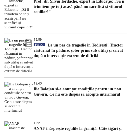
Prof. dr. Silviu Iordache, expert în Educație: „Să îi
trimitem pe toți acasă până nu sacrifică și viitorul
copiilor!”
12:59
FOTO
La un pas de tragedie în Todirești! Tractor
răsturnat în pădure, șofer prins sub utilaj și salvat
după o intervenție extrem de dificilă
12:40
Ilie Bolojan și-a anunțat condițiile pentru un nou
Guvern. Ce nu este dispus să accepte interimarul
12:21
ANAF înăsprește regulile la graniță. Câte țigări și