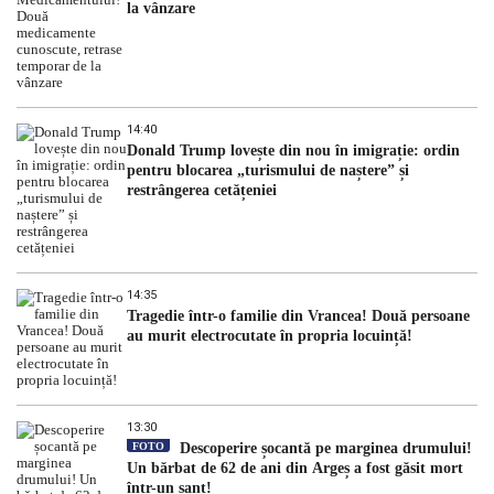
la vânzare
14:40
Donald Trump lovește din nou în imigrație: ordin
pentru blocarea „turismului de naștere” și
restrângerea cetățeniei
14:35
Tragedie într-o familie din Vrancea! Două persoane
au murit electrocutate în propria locuință!
13:30
FOTO
Descoperire șocantă pe marginea drumului!
Un bărbat de 62 de ani din Argeș a fost găsit mort
într-un șanț!