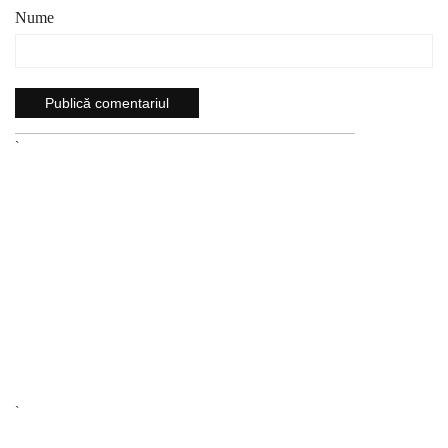
Nume
`
`