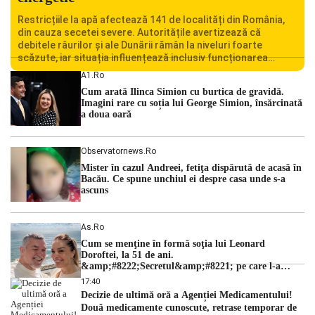
Restricțiile la apă afectează 141 de localități din România,
din cauza secetei severe. Autoritățile avertizează că
debitele râurilor și ale Dunării rămân la niveluri foarte
scăzute, iar situația influențează inclusiv funcționarea
Centralei Nucleare de la Cernavodă. România se confruntă
A1.ro
cu una dintre cele mai dificile perioade din punct de vedere
Cum arată Ilinca Simion cu burtica de gravidă.
hidrologic din ultimii ani. Lipsa […]
Imagini rare cu soția lui George Simion, însărcinată
a doua oară
Observatornews.ro
Mister în cazul Andreei, fetiţa dispărută de acasă în
Bacău. Ce spune unchiul ei despre casa unde s-a
ascuns
As.ro
Cum se menţine în formă soţia lui Leonard
Doroftei, la 51 de ani.
&amp;#8222;Secretul&amp;#8221; pe care l-a
dezvăluit
17:40
Decizie de ultimă oră a Agenției Medicamentului!
Două medicamente cunoscute, retrase temporar de