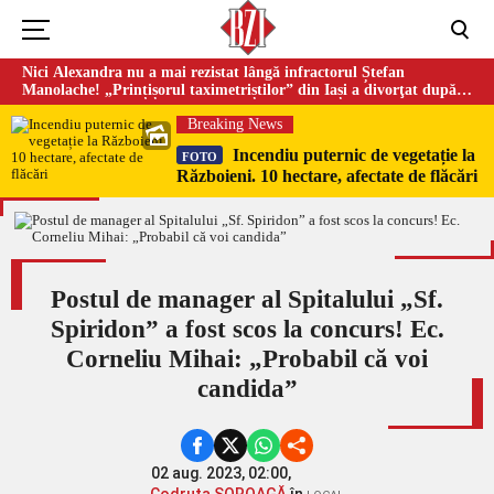
Nici Alexandra nu a mai rezistat lângă infractorul Ștefan
Manolache! „Prințișorul taximetriștilor” din Iași a divorţat după
doi ani de căsnicie
Breaking News
Incendiu puternic de vegetație la
FOTO
Războieni. 10 hectare, afectate de flăcări
Postul de manager al Spitalului „Sf.
Spiridon” a fost scos la concurs! Ec.
Corneliu Mihai: „Probabil că voi
candida”
02 aug. 2023, 02:00,