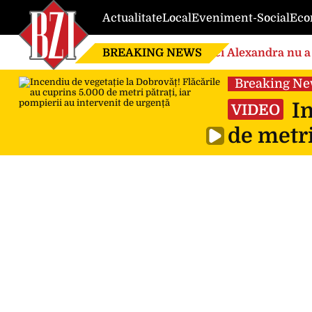
Actualitate
Local
Eveniment-Social
Eco
BREAKING NEWS
Nici Alexandra nu a 
de căsnicie
Breaking N
In
VIDEO
de metri