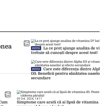
onea
La ce preț ajunge analiza de vitam
FOTO
trebuie să cunoști despre acest test!
Care este diferența dintre Alpha 
FOTO
D3. Beneficii pentru sănătatea oaselor și
secundare
09 Oct. 2024, 14:11
 Cum
Simptome care arată că ai lipsă de vitamina d3.