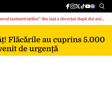
rul taximetriștilor” din Iași a divorţat după doi ani
ț! Flăcările au cuprins 5.000
rvenit de urgență