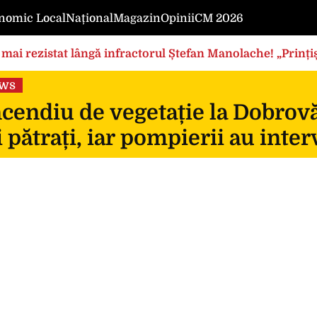
nomic Local
Național
Magazin
Opinii
CM 2026
mai rezistat lângă infractorul Ștefan Manolache! „Prințișo
ews
cendiu de vegetație la Dobrovă
 pătrați, iar pompierii au inte