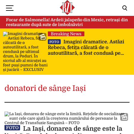
Focar de Salmonella! Ardeii jalapeño din Mexic, retrași din
restaurante după sute de îmbolnăviri
Breaking News
Imagini dramatice. Astăzi
FOTO
Rebeca, fetița călcată de o
autoutilitară, a fost condusă pe
ultimul drum, la Poduri. În sicriul
alb al micuței au fost puși pumni
de bani și jucării – EXCLUSIV
donatori de sânge Iași
La Iași, donarea de sânge este la
FOTO