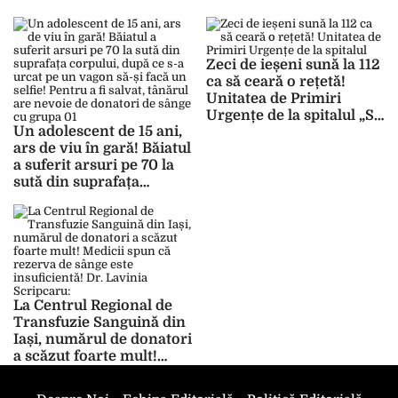
Zeci de ieșeni sună la 112
ca să ceară o rețetă!
Unitatea de Primiri
Urgențe de la spitalul „Sf.
Un adolescent de 15 ani,
Spiridon” din Iași,
ars de viu în gară! Băiatul
aglomerată cu pacienți
a suferit arsuri pe 70 la
care nu înțeleg când e
sută din suprafața
necesar să cheme
corpului, după ce s-a
ambulanța
urcat pe un vagon să-și
facă un selfie! Pentru a fi
salvat, tânărul are nevoie
de donatori de sânge cu
grupa 01
La Centrul Regional de
Transfuzie Sanguină din
Iași, numărul de donatori
a scăzut foarte mult!
Medicii spun că rezerva
de sânge este