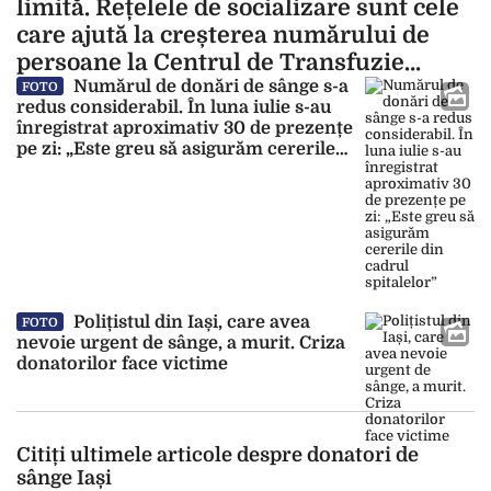
limită. Rețelele de socializare sunt cele
care ajută la creșterea numărului de
persoane la Centrul de Transfuzie
Sanguină – FOTO
Numărul de donări de sânge s-a
FOTO
redus considerabil. În luna iulie s-au
înregistrat aproximativ 30 de prezențe
pe zi: „Este greu să asigurăm cererile
din cadrul spitalelor”
Polițistul din Iași, care avea
FOTO
nevoie urgent de sânge, a murit. Criza
donatorilor face victime
Citiți ultimele articole despre donatori de
sânge Iași