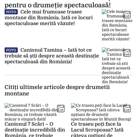
pentru o drumeție spectaculoasă!
Cele mai frumoase trasee
FOTO
montane din România. Iată ce locuri
spectaculoase merită văzute!
Canionul Tamina – Iată tot ce
FOTO
trebuie să știi despre această destinație
spectaculoasă din România!
Citiți ultimele articole despre drumetii
montane
Canionul 7 Scări – O
Ce traseu poți face la
destinație incredibilă din
Lacul Scropoasa? Iată
România, ce trebuie
câteva opțiuni de