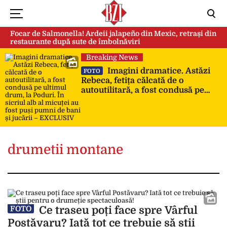
Focar de Salmonella! Ardeii jalapeño din Mexic, retrași din
restaurante după sute de îmbolnăviri
Breaking News
Imagini dramatice. Astăzi
FOTO
Rebeca, fetița călcată de o
autoutilitară, a fost condusă pe
ultimul drum, la Poduri. În sicriul
alb al micuței au fost puși pumni
de bani și jucării – EXCLUSIV
drumetii montane
Ce traseu poți face spre Vârful
FOTO
Postăvaru? Iată tot ce trebuie să știi