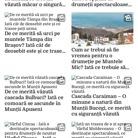
văzută măcar o singură
drumeții spectaculoase
dată!
în Munții Bucegi
De ce merită să urci pe
muntele Tâmpa din
Brașov? Iată cât de
Cum ar trebui să fie
deosebit este și ce trasee
vremea pentru o
poți urma
drumeție pe Muntele
Mic? Iată ce trebuie să
știi pentru o urcare
sigură
De ce merită văzută
Cascada Caraiman – O
cascada Bulbuci? Iată ce
minune a naturii din
comoară se ascunde în
Munții Bucegi, ce merită
Munții Apuseni
cu siguranță văzută