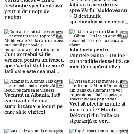
Vârful Ciucaș – Iată o
Iată un traseu de o zi
destinație spectaculoasă
spre Vârful Moldoveanu
pentru drumeții de
– O destinație
neuitat
spectaculoasă, ce merită
cu siguranță văzută
Iată harta pentru
Cum ar trebui să fie
Muntele Găina – Un loc
vremea pentru un traseu
cu o tradiție deosebită, ce
spre Vârful Moldoveanu?
merită neapărat văzut
Iată care este cea mai
bună perioadă și
temperatură pentru
drumeții
Vacanță în Albania. Iată
care sunt cele mai
Vrei să pleci la munte și
surprinzătoare locuri pe
nu știi unde? Munții
care să le vizitezi
Dolomiți din Italia cu
siguranță te vor
impresiona – Iată ce
peisaje spectaculoase