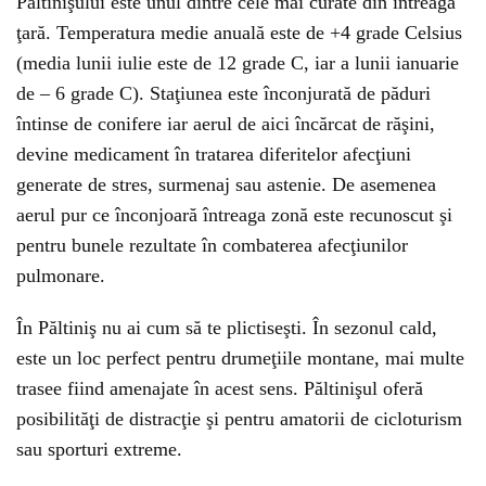
Păltinişului este unul dintre cele mai curate din întreaga
ţară. Temperatura medie anuală este de +4 grade Celsius
(media lunii iulie este de 12 grade C, iar a lunii ianuarie
de – 6 grade C). Staţiunea este înconjurată de păduri
întinse de conifere iar aerul de aici încărcat de răşini,
devine medicament în tratarea diferitelor afecţiuni
generate de stres, surmenaj sau astenie. De asemenea
aerul pur ce înconjoară întreaga zonă este recunoscut şi
pentru bunele rezultate în combaterea afecţiunilor
pulmonare.
În Păltiniş nu ai cum să te plictiseşti. În sezonul cald,
este un loc perfect pentru drumeţiile montane, mai multe
trasee fiind amenajate în acest sens. Păltinişul oferă
posibilităţi de distracţie şi pentru amatorii de cicloturism
sau sporturi extreme.