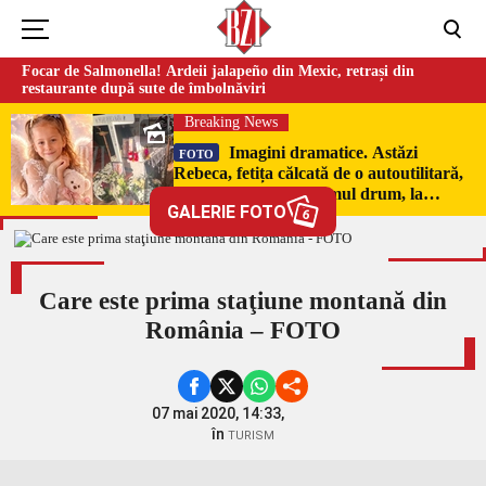
Focar de Salmonella! Ardeii jalapeño din Mexic, retrași din
restaurante după sute de îmbolnăviri
Breaking News
Imagini dramatice. Astăzi
FOTO
Rebeca, fetița călcată de o autoutilitară,
a fost condusă pe ultimul drum, la
GALERIE FOTO
Poduri. În sicriul alb al micuței au fost
6
puși pumni de bani și jucării –
EXCLUSIV
Care este prima staţiune montană din
România – FOTO
07 mai 2020, 14:33,
în
TURISM