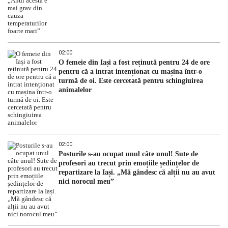
02:00
O femeie din Iași a fost reținută pentru 24 de ore
pentru că a intrat intenționat cu mașina într-o
turmă de oi. Este cercetată pentru schingiuirea
animalelor
02:00
Posturile s-au ocupat unul câte unul! Sute de
profesori au trecut prin emoțiile ședințelor de
repartizare la Iași. „Mă gândesc că alții nu au avut
nici norocul meu”