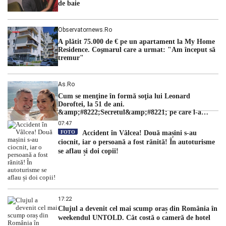
de baie
Observatornews.ro
A plătit 75.000 de € pe un apartament la My Home
Residence. Coşmarul care a urmat: "Am început să
tremur"
As.ro
Cum se menţine în formă soţia lui Leonard
Doroftei, la 51 de ani.
&amp;#8222;Secretul&amp;#8221; pe care l-a
dezvăluit
07:47
FOTO
Accident în Vâlcea! Două mașini s-au
ciocnit, iar o persoană a fost rănită! În autoturisme
se aflau și doi copii!
17:22
Clujul a devenit cel mai scump oraș din România în
weekendul UNTOLD. Cât costă o cameră de hotel