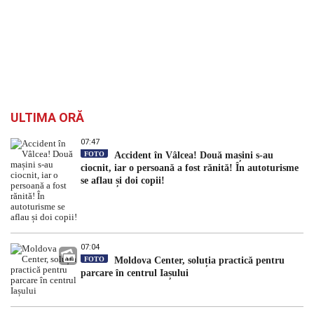
ULTIMA ORĂ
07:47
FOTO
Accident în Vâlcea! Două mașini s-au
ciocnit, iar o persoană a fost rănită! În autoturisme
se aflau și doi copii!
07:04
FOTO
Moldova Center, soluția practică pentru
parcare în centrul Iașului