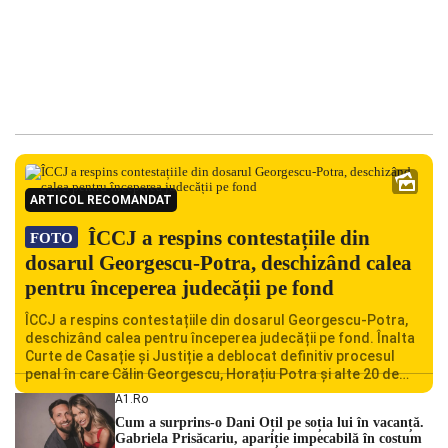
ARTICOL RECOMANDAT
ÎCCJ a respins contestațiile din
FOTO
dosarul Georgescu-Potra, deschizând calea
pentru începerea judecății pe fond
ÎCCJ a respins contestațiile din dosarul Georgescu-Potra,
deschizând calea pentru începerea judecății pe fond. Înalta
Curte de Casație și Justiție a deblocat definitiv procesul
penal în care Călin Georgescu, Horațiu Potra și alte 20 de
persoane sunt acuzați de acțiuni îndreptate împotriva
A1.ro
ordinii constituționale. În ședința din camera preliminară,
Cum a surprins-o Dani Oțil pe soția lui în vacanță.
judecătorii de la instanța supremă au […]
Gabriela Prisăcariu, apariție impecabilă în costum