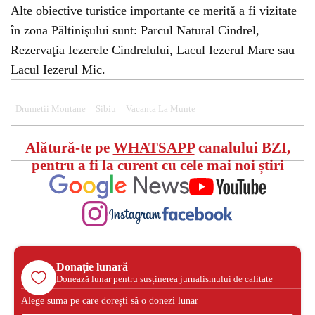
Alte obiective turistice importante ce merită a fi vizitate
în zona Păltinişului sunt: Parcul Natural Cindrel,
Rezervaţia Iezerele Cindrelului, Lacul Iezerul Mare sau
Lacul Iezerul Mic.
Drumetii Montane
Sibiu
Vacanta La Munte
Alătură-te pe
WHATSAPP
canalului BZI,
pentru a fi la curent cu cele mai noi știri
Donație lunară
Donează lunar pentru susținerea jurnalismului de calitate
Alege suma pe care dorești să o donezi lunar