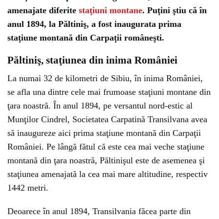
amenajate diferite
staţiuni montane
. Puţini ştiu că în
anul 1894, la Păltiniş, a fost inaugurata prima
staţiune montană din Carpaţii româneşti.
Păltiniş, staţiunea din inima României
La numai 32 de kilometri de Sibiu, în inima României,
se afla una dintre cele mai frumoase staţiuni montane din
ţara noastră. În anul 1894, pe versantul nord-estic al
Munţilor Cindrel, Societatea Carpatină Transilvana avea
să inaugureze aici prima staţiune montană din Carpaţii
României. Pe lângă fătul că este cea mai veche staţiune
montană din ţara noastră, Păltinişul este de asemenea şi
staţiunea amenajată la cea mai mare altitudine, respectiv
1442 metri.
Deoarece în anul 1894, Transilvania făcea parte din