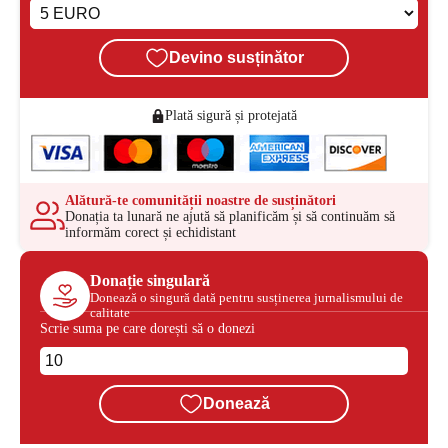
Devino susținător
Plată sigură și protejată
Alătură-te comunității noastre de susținători
Donația ta lunară ne ajută să planificăm și să continuăm să
informăm corect și echidistant
Donație singulară
Donează o singură dată pentru susținerea jurnalismului de
calitate
Scrie suma pe care dorești să o donezi
Donează