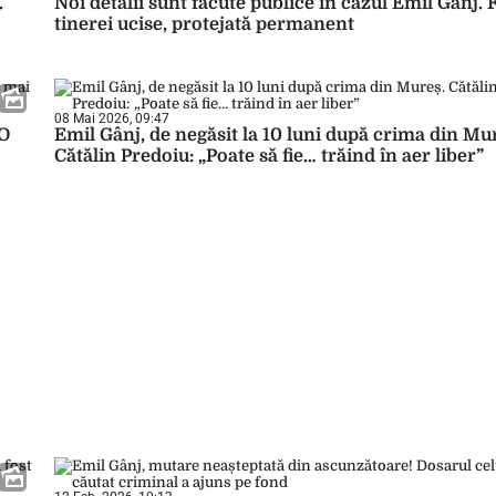
.
Noi detalii sunt făcute publice în cazul Emil Gânj. 
tinerei ucise, protejată permanent
08 Mai 2026, 09:47
„O
Emil Gânj, de negăsit la 10 luni după crima din Mu
Cătălin Predoiu: „Poate să fie… trăind în aer liber”