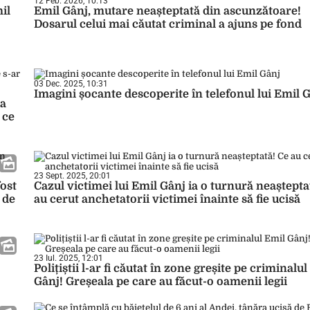
12 Feb. 2026, 10:13
il
Emil Gânj, mutare neașteptată din ascunzătoare!
Dosarul celui mai căutat criminal a ajuns pe fond
03 Dec. 2025, 10:31
Imagini șocante descoperite în telefonul lui Emil 
ta
 ce
23 Sept. 2025, 20:01
ost
Cazul victimei lui Emil Gânj ia o turnură neaștepta
 de
au cerut anchetatorii victimei înainte să fie ucisă
23 Iul. 2025, 12:01
Polițiștii l-ar fi căutat în zone greșite pe criminalu
Gânj! Greșeala pe care au făcut-o oamenii legii