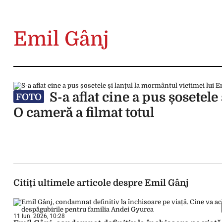
Emil Gânj
S-a aflat cine a pus șosetele
FOTO
O cameră a filmat totul
Citiți ultimele articole despre Emil Gânj
11 Iun. 2026, 10:28