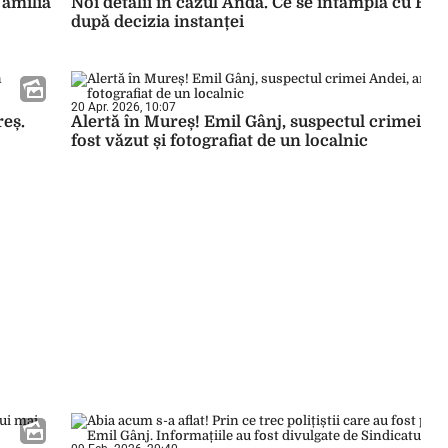
Familia
Noi detalii în cazul Anda. Ce se întâmplă cu Emi
după decizia instanței
20 Apr. 2026, 10:07
reș.
Alertă în Mureș! Emil Gânj, suspectul crimei And
fost văzut și fotografiat de un localnic