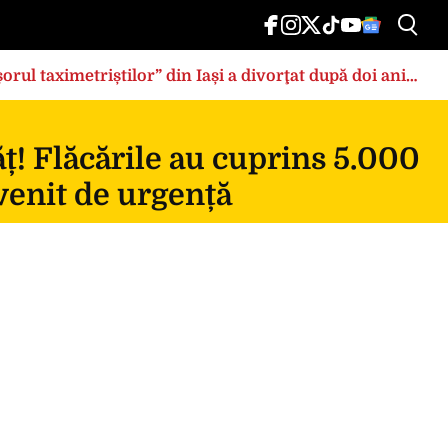
rul taximetriștilor” din Iași a divorţat după doi ani
ț! Flăcările au cuprins 5.000
rvenit de urgență