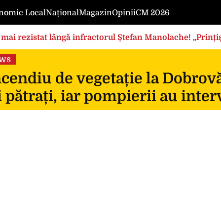
nomic Local
Național
Magazin
Opinii
CM 2026
mai rezistat lângă infractorul Ștefan Manolache! „Prințișo
ews
cendiu de vegetație la Dobrovă
 pătrați, iar pompierii au inte