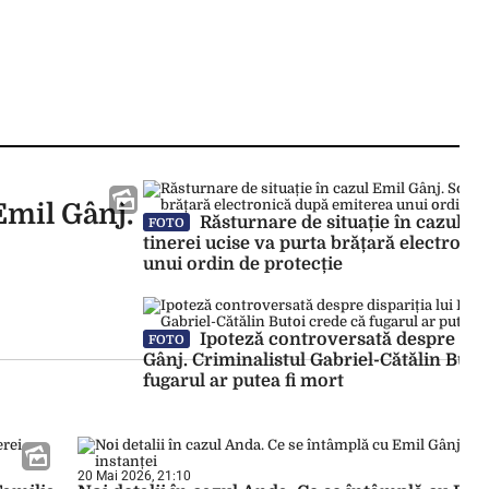
 Emil Gânj.
Răsturnare de situație în cazul Em
FOTO
tinerei ucise va purta brățară electroni
unui ordin de protecție
Ipoteză controversată despre disp
FOTO
Gânj. Criminalistul Gabriel-Cătălin Buto
fugarul ar putea fi mort
20 Mai 2026, 21:10