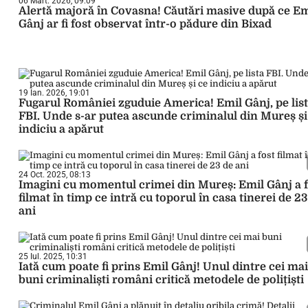
06 Mart. 2026, 09:09
Alertă majoră în Covasna! Căutări masive după ce Em
Gânj ar fi fost observat într-o pădure din Bixad
19 Ian. 2026, 19:01
Fugarul României zguduie America! Emil Gânj, pe lis
FBI. Unde s-ar putea ascunde criminalul din Mureș și
indiciu a apărut
24 Oct. 2025, 08:13
Imagini cu momentul crimei din Mureș: Emil Gânj a f
filmat în timp ce intră cu toporul în casa tinerei de 23
ani
25 Iul. 2025, 10:31
Iată cum poate fi prins Emil Gânj! Unul dintre cei mai
buni criminaliști români critică metodele de polițiști