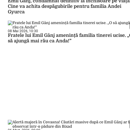
Emil Gânj, condamnat definitiv la închisoare pe viață
Cine va achita despăgubirile pentru familia Andei
Gyurca
08 Mai 2026, 10:30
Fratele lui Emil Gânj amenință familia tinerei ucise. 
să ajungă mai rău ca Anda!”