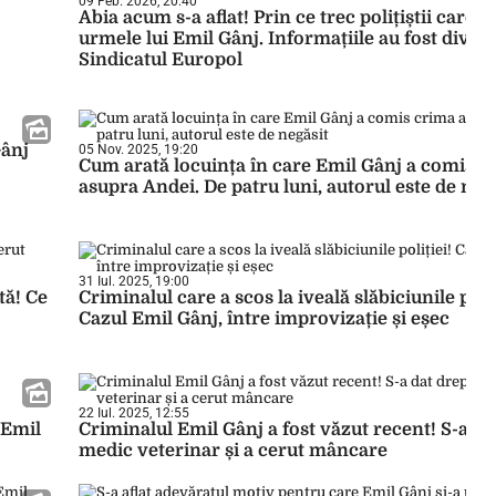
09 Feb. 2026, 20:40
Abia acum s-a aflat! Prin ce trec polițiștii care a
urmele lui Emil Gânj. Informațiile au fost divul
Sindicatul Europol
Gânj
05 Nov. 2025, 19:20
Cum arată locuința în care Emil Gânj a comis c
asupra Andei. De patru luni, autorul este de neg
31 Iul. 2025, 19:00
tă! Ce
Criminalul care a scos la iveală slăbiciunile poliț
Cazul Emil Gânj, între improvizație și eșec
22 Iul. 2025, 12:55
l Emil
Criminalul Emil Gânj a fost văzut recent! S-a da
medic veterinar și a cerut mâncare