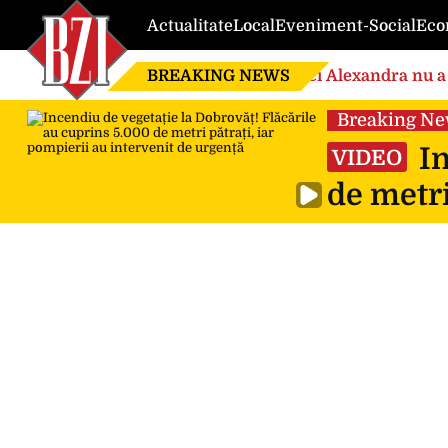
Actualitate
Local
Eveniment-Social
Eco
BREAKING NEWS
Nici Alexandra nu a 
de căsnicie
Breaking N
In
VIDEO
de metri