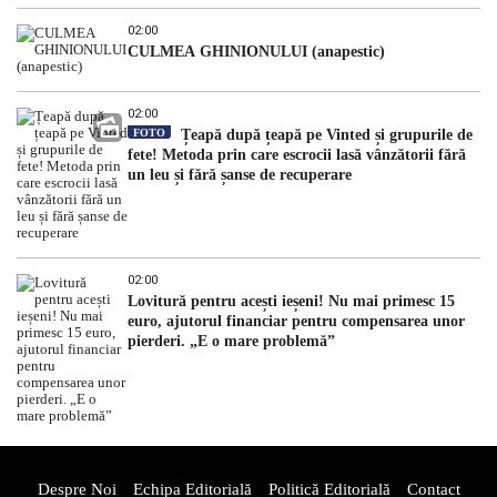
02:00
CULMEA GHINIONULUI (anapestic)
02:00
FOTO
Țeapă după țeapă pe Vinted și grupurile de
fete! Metoda prin care escrocii lasă vânzătorii fără
un leu și fără șanse de recuperare
02:00
Lovitură pentru acești ieșeni! Nu mai primesc 15
euro, ajutorul financiar pentru compensarea unor
pierderi. „E o mare problemă”
Despre Noi
Echipa Editorială
Politică Editorială
Contact