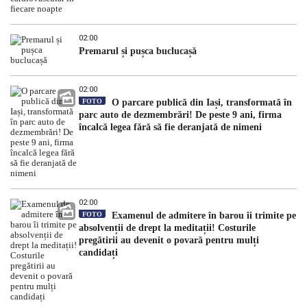
02:00
Premarul și pușca buclucașă
02:00
FOTO
O parcare publică din Iași, transformată în
parc auto de dezmembrări! De peste 9 ani, firma
încalcă legea fără să fie deranjată de nimeni
02:00
FOTO
Examenul de admitere în barou îi trimite pe
absolvenții de drept la meditații! Costurile
pregătirii au devenit o povară pentru mulți
candidați