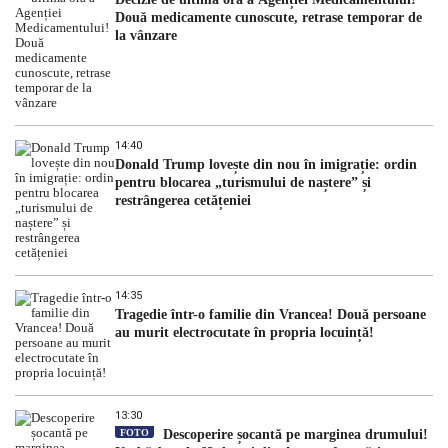
Două medicamente cunoscute, retrase temporar de
la vânzare
14:40
Donald Trump lovește din nou în imigrație: ordin
pentru blocarea „turismului de naștere” și
restrângerea cetățeniei
14:35
Tragedie într-o familie din Vrancea! Două persoane
au murit electrocutate în propria locuință!
13:30
FOTO
Descoperire șocantă pe marginea drumului!