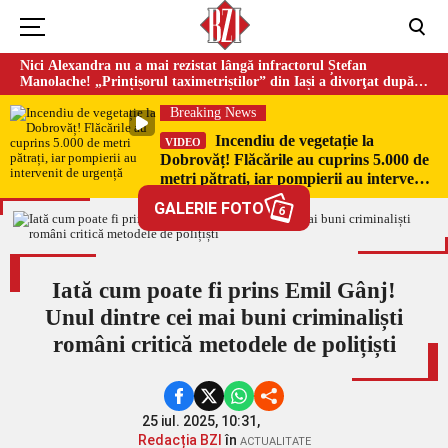
Nici Alexandra nu a mai rezistat lângă infractorul Ștefan
Manolache! „Prințișorul taximetriștilor” din Iași a divorţat după
doi ani de căsnicie
Breaking News
Incendiu de vegetație la
VIDEO
Dobrovăț! Flăcările au cuprins 5.000 de
metri pătrați, iar pompierii au intervenit
de urgență
GALERIE FOTO
6
Iată cum poate fi prins Emil Gânj!
Unul dintre cei mai buni criminaliști
români critică metodele de polițiști
25 iul. 2025, 10:31,
Redacția BZI
în
ACTUALITATE