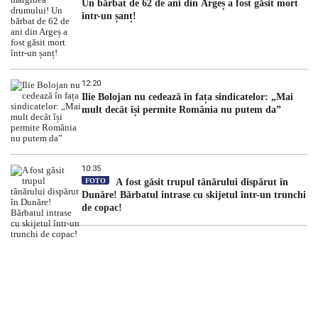
Un bărbat de 62 de ani din Argeș a fost găsit mort
într-un șanț!
12:20
Ilie Bolojan nu cedează în fața sindicatelor: „Mai
mult decât își permite România nu putem da”
10:35
FOTO
A fost găsit trupul tânărului dispărut în
Dunăre! Bărbatul intrase cu skijetul într-un trunchi
de copac!