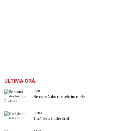
ULTIMA ORĂ
02:01
Se ceartă doctorițele între ele
02:00
Cică ăsta-i adevărul