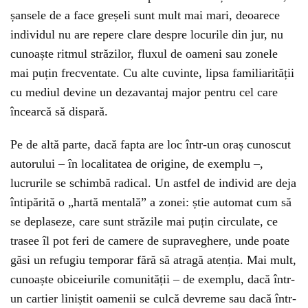
șansele de a face greșeli sunt mult mai mari, deoarece
individul nu are repere clare despre locurile din jur, nu
cunoaște ritmul străzilor, fluxul de oameni sau zonele
mai puțin frecventate. Cu alte cuvinte, lipsa familiarității
cu mediul devine un dezavantaj major pentru cel care
încearcă să dispară.
Pe de altă parte, dacă fapta are loc într-un oraș cunoscut
autorului – în localitatea de origine, de exemplu –,
lucrurile se schimbă radical. Un astfel de individ are deja
întipărită o „hartă mentală” a zonei: știe automat cum să
se deplaseze, care sunt străzile mai puțin circulate, ce
trasee îl pot feri de camere de supraveghere, unde poate
găsi un refugiu temporar fără să atragă atenția. Mai mult,
cunoaște obiceiurile comunității – de exemplu, dacă într-
un cartier liniștit oamenii se culcă devreme sau dacă într-