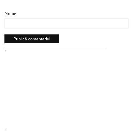
Nume
`
`