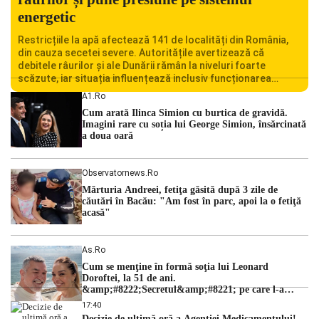
energetic
Restricțiile la apă afectează 141 de localități din România,
din cauza secetei severe. Autoritățile avertizează că
debitele râurilor și ale Dunării rămân la niveluri foarte
scăzute, iar situația influențează inclusiv funcționarea
Centralei Nucleare de la Cernavodă. România se confruntă
A1.ro
cu una dintre cele mai dificile perioade din punct de vedere
Cum arată Ilinca Simion cu burtica de gravidă.
hidrologic din ultimii ani. Lipsa […]
Imagini rare cu soția lui George Simion, însărcinată
a doua oară
Observatornews.ro
Mărturia Andreei, fetiţa găsită după 3 zile de
căutări în Bacău: "Am fost în parc, apoi la o fetiţă
acasă"
As.ro
Cum se menţine în formă soţia lui Leonard
Doroftei, la 51 de ani.
&amp;#8222;Secretul&amp;#8221; pe care l-a
dezvăluit
17:40
Decizie de ultimă oră a Agenției Medicamentului!