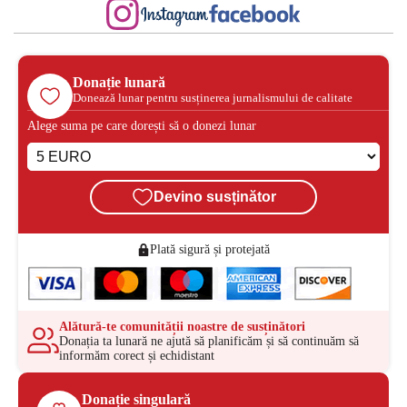
Donație lunară
Donează lunar pentru susținerea jurnalismului de calitate
Alege suma pe care dorești să o donezi lunar
Devino susținător
Plată sigură și protejată
Alătură-te comunității noastre de susținători
Donația ta lunară ne ajută să planificăm și să continuăm să
informăm corect și echidistant
Donație singulară