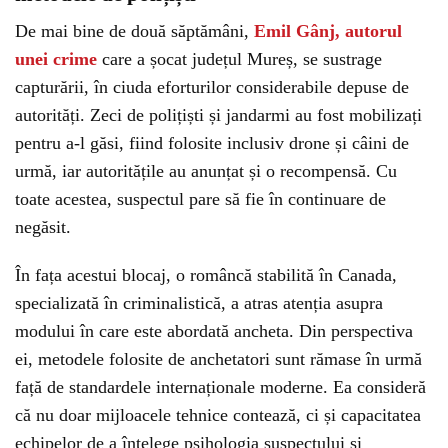
De mai bine de două săptămâni,
Emil Gânj, autorul
unei crime
care a șocat județul Mureș, se sustrage
capturării, în ciuda eforturilor considerabile depuse de
autorități. Zeci de polițiști și jandarmi au fost mobilizați
pentru a-l găsi, fiind folosite inclusiv drone și câini de
urmă, iar autoritățile au anunțat și o recompensă. Cu
toate acestea, suspectul pare să fie în continuare de
negăsit.
În fața acestui blocaj, o româncă stabilită în Canada,
specializată în criminalistică, a atras atenția asupra
modului în care este abordată ancheta. Din perspectiva
ei, metodele folosite de anchetatori sunt rămase în urmă
față de standardele internaționale moderne. Ea consideră
că nu doar mijloacele tehnice contează, ci și capacitatea
echipelor de a înțelege psihologia suspectului și