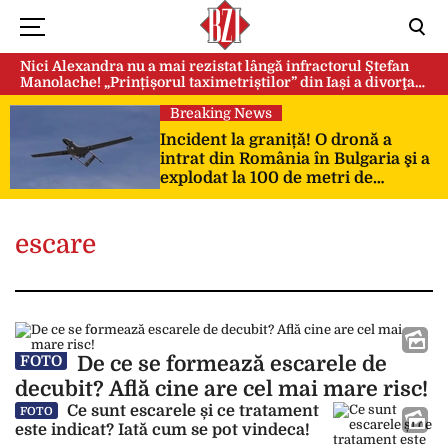
Nici Alexandra nu a mai rezistat lângă infractorul Ștefan
Manolache! „Prințișorul taximetriștilor” din Iași a divorţat
după doi ani de căsnicie
Breaking News
Incident la graniță! O dronă a
intrat din România în Bulgaria şi a
explodat la 100 de metri de
frontieră
escare
De ce se formează escarele de
FOTO
decubit? Află cine are cel mai mare risc!
Ce sunt escarele și ce tratament
FOTO
este indicat? Iată cum se pot vindeca!