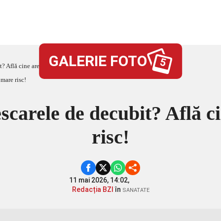
GALERIE FOTO
5
? Află cine are cel mai mare risc!
scarele de decubit? Află c
risc!
11 mai 2026, 14:02,
Redacția BZI
în
SANATATE