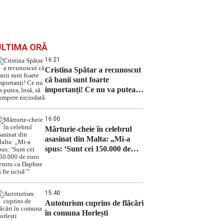
ULTIMA ORĂ
16:21
Cristina Spătar a recunoscut
că banii sunt foarte
importanți! Ce nu va putea,
însă, să cumpere niciodată
16:00
Mărturie-cheie în celebrul
asasinat din Malta: „Mi-a
spus: ‘Sunt cei 150.000 de
euro pentru ca Daphne să fie
ucisă’”
15:40
Autoturism cuprins de flăcări
în comuna Horlești