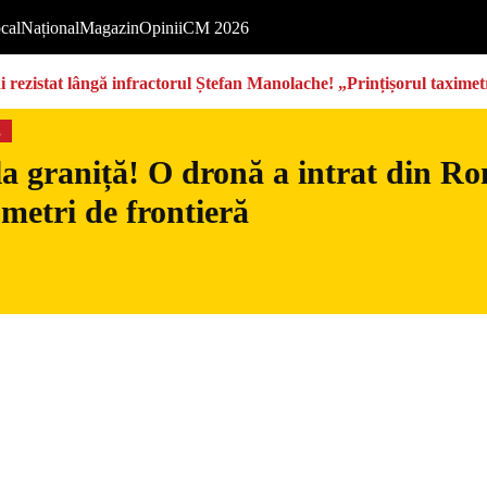
cal
Național
Magazin
Opinii
CM 2026
rezistat lângă infractorul Ștefan Manolache! „Prințișorul taximetri
s
la graniță! O dronă a intrat din Ro
 metri de frontieră