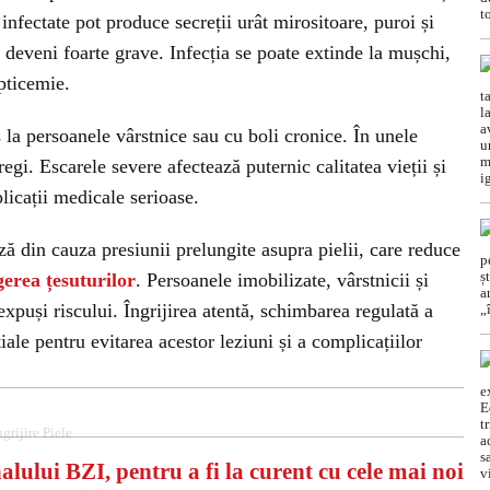
infectate pot produce secreții urât mirositoare, puroi și
t deveni foarte grave. Infecția se poate extinde la mușchi,
pticemie.
 la persoanele vârstnice sau cu boli cronice. În unele
regi. Escarele severe afectează puternic calitatea vieții și
licații medicale serioase.
ă din cauza presiunii prelungite asupra pielii, care reduce
gerea țesuturilor
. Persoanele imobilizate, vârstnicii și
expuși riscului. Îngrijirea atentă, schimbarea regulată a
iale pentru evitarea acestor leziuni și a complicațiilor
ngrijire Piele
alului BZI, pentru a fi la curent cu cele mai noi