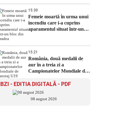
15:30
Femeie moartă în urma unui
incendiu care i-a cuprins
aparamentul situat într-un
bloc din Oradea
15:21
România, două medalii de
aur în a treia zi a
Campionatelor Mondiale de
canotaj U19
BZI - EDITIA DIGITALĂ - PDF
08 august 2026