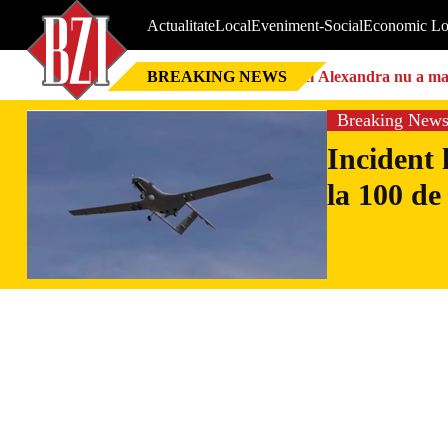
Actualitate
Local
Eveniment-Social
Economic Lo
BREAKING NEWS
Nici Alexandra nu a mai 
Breaking New
Incident 
la 100 de