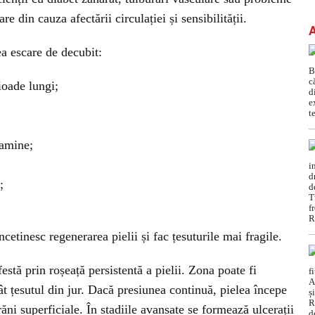
 din cauza afectării circulației și sensibilității.
a escare de decubit:
ioade lungi;
tamine;
;
ncetinesc regenerarea pielii și fac țesuturile mai fragile.
stă prin roșeață persistentă a pielii. Zona poate fi
t țesutul din jur. Dacă presiunea continuă, pielea începe
răni superficiale. În stadiile avansate se formează ulcerații