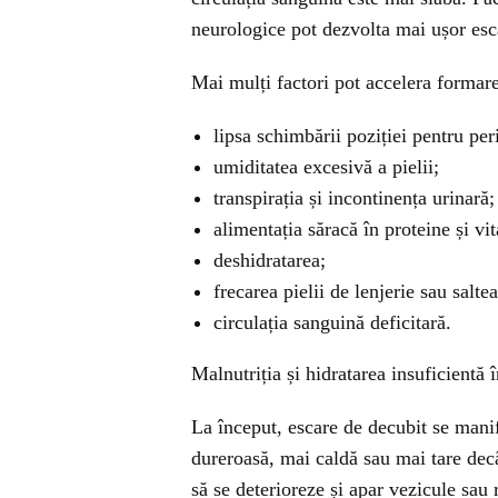
neurologice pot dezvolta mai ușor escare
Mai mulți factori pot accelera formare
lipsa schimbării poziției pentru per
umiditatea excesivă a pielii;
transpirația și incontinența urinară;
alimentația săracă în proteine și vi
deshidratarea;
frecarea pielii de lenjerie sau saltea
circulația sanguină deficitară.
Malnutriția și hidratarea insuficientă î
La început, escare de decubit se manife
dureroasă, mai caldă sau mai tare decâ
să se deterioreze și apar vezicule sau 