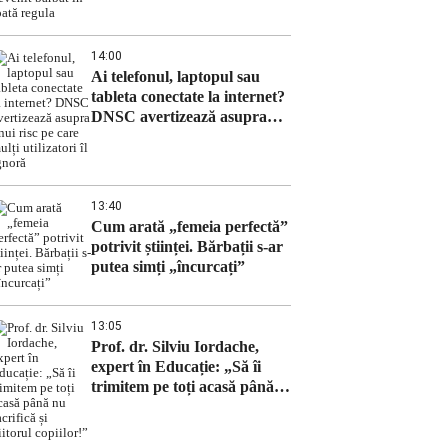
bărbat în toată regula
14:00
Ai telefonul, laptopul sau
tableta conectate la internet?
DNSC avertizează asupra
unui risc pe care mulți
utilizatori îl ignoră
13:40
Cum arată „femeia perfectă”
potrivit științei. Bărbații s-ar
putea simți „încurcați”
13:05
Prof. dr. Silviu Iordache,
expert în Educație: „Să îi
trimitem pe toți acasă până
nu sacrifică și viitorul
copiilor!”