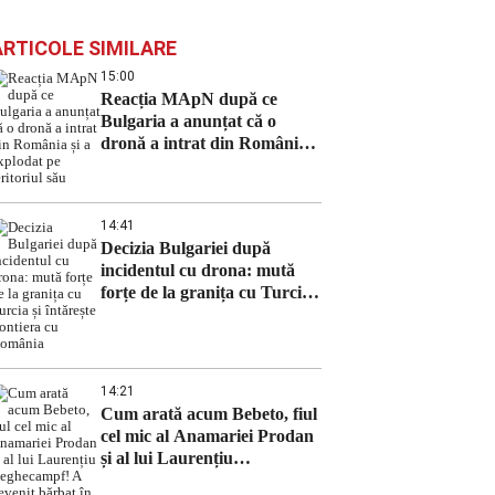
ARTICOLE SIMILARE
15:00
Reacția MApN după ce
Bulgaria a anunțat că o
dronă a intrat din România
și a explodat pe teritoriul său
14:41
Decizia Bulgariei după
incidentul cu drona: mută
forțe de la granița cu Turcia
și întărește frontiera cu
România
14:21
Cum arată acum Bebeto, fiul
cel mic al Anamariei Prodan
și al lui Laurențiu
Reghecampf! A devenit