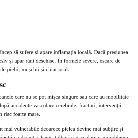
e încep să sufere și apare inflamația locală. Dacă presiunea
esiv și apar răni deschise. În formele severe, escare de
le pielii, mușchii și chiar osul.
sc
oanele care nu se pot mișca singure sau care au mobilitate
upă accidente vasculare cerebrale, fracturi, intervenții
n risc foarte mare.
t mai vulnerabile deoarece pielea devine mai subțire și
cienții cu diabet zaharat, tulburări vasculare sau probleme