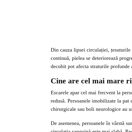
Din cauza lipsei circulației, țesuturil
continuă, pielea se deteriorează progr
decubit pot afecta straturile profunde a
Cine are cel mai mare ri
Escarele apar cel mai frecvent la pers
redusă. Persoanele imobilizate la pat d
chirurgicale sau boli neurologice au u
De asemenea, persoanele în vârstă sun
circulația sanguină este mai slabă. Pa