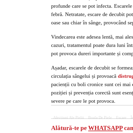
profunde care se pot infecta. Escarele 
febră. Netratate, escare de decubit po
oase sau chiar în sânge, provocând se
Vindecarea este adesea lentă, mai ales
cazuri, tratamentul poate dura luni înt
pot provoca dureri importante și comp
Așadar, escarele de decubit se formeaz
circulația sângelui și provoacă
distru
pacienții cu boli cronice sunt cei mai 
poziției și prevenția corectă sunt esenț
severe pe care le pot provoca.
Afectiuni Ale Pielii
Boala De Piele
Escare
Î
Alătură-te pe
WHATSAPP
can