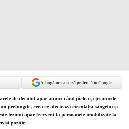
Adaugă-ne ca sursă preferată în Google
ele de decubit apar atunci când pielea și țesuturile
ni prelungite, ceea ce afectează circulația sângelui și
este leziuni apar frecvent la persoanele imobilizate la
eași poziție.