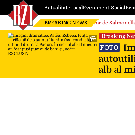
Actualitate
Local
Eveniment-Social
Eco
BREAKING NEWS
Focar de Salmonella
Breaking N
Ima
FOTO
autoutil
alb al m