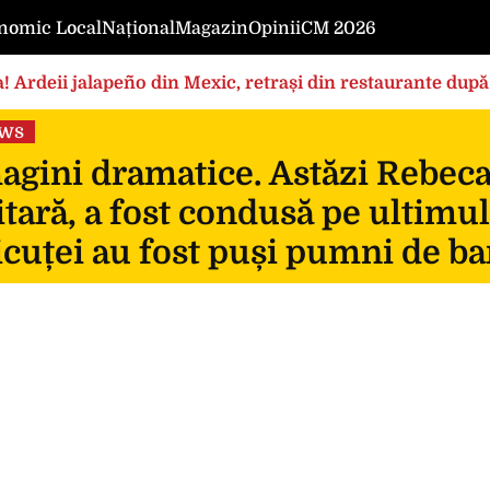
nomic Local
Național
Magazin
Opinii
CM 2026
! Ardeii jalapeño din Mexic, retrași din restaurante după
ews
gini dramatice. Astăzi Rebeca, 
itară, a fost condusă pe ultimul
icuței au fost puși pumni de ba