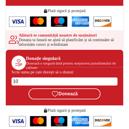
Plată sigură și protejată
Alătură-te comunității noastre de susținători
Donația ta lunară ne ajută să planificăm și să continuăm să
informăm corect și echidistant
Donație singulară
Donează o singură dată pentru susținerea jurnalismului de
calitate
Scrie suma pe care dorești să o donezi
Donează
Plată sigură și protejată