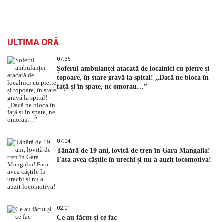
ULTIMA ORĂ
07:36
Șoferul ambulanței atacată de localnici cu pietre și
topoare, în stare gravă la spital! ,,Dacă ne bloca în
față și în spate, ne omorau…”
07:04
Tânără de 19 ani, lovită de tren în Gara Mangalia!
Fata avea căștile în urechi și nu a auzit locomotiva!
02:01
Ce au făcut și ce fac