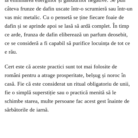
la eliminarea energiilor și gâ
ndurilor negative.
Se pun
câteva frunze de dafin uscate într-o scrumieră sau într-un
vas mic metalic. Cu o pensetă se ține fiecare foaie de
dafin și se aprinde apoi se lasă să ardă complet. În timp
ce arde, frunza de dafin eliberează un parfum deosebit,
ce se consideră a fi capabil să purifice locuința de tot ce
e rău.
Cert este că aceste practici sunt tot mai folosite de
români pentru a atrage prosperitate, belșug și noroc în
casă. Fie că este considerat un ritual obligatoriu de unii,
fie o simplă superstiție sau o practică menită să le
schimbe starea, multe persoane fac acest gest înainte de
sărbătorile de iarnă.