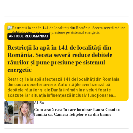
ARTICOL RECOMANDAT
Restricții la apă în 141 de localități din
România. Seceta severă reduce debitele
râurilor și pune presiune pe sistemul
energetic
Restricțiile la apă afectează 141 de localități din România,
din cauza secetei severe. Autoritățile avertizează că
debitele râurilor și ale Dunării rămân la niveluri foarte
scăzute, iar situația influențează inclusiv funcționarea
Centralei Nucleare de la Cernavodă. România se confruntă
A1.ro
cu una dintre cele mai dificile perioade din punct de vedere
Cum arată casa în care locuiește Laura Cosoi cu
hidrologic din ultimii ani. Lipsa […]
familia sa. Camera fetițelor e ca din basme