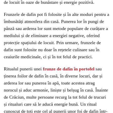
de locuit în oaze de bunăstare și energie pozitivă.
Frunzele de dafin pot fi folosite și în alte moduri pentru a
îmbunătăți atmosfera din casă. Punerea lor în pungi de
pânză sau arderea lor sunt metode populare de curățare a
mediului și de eliminare a energiei negative, oferind
protecție spațiului de locuit. Prin urmare, frunzele de
dafin sunt folosite nu doar în rețetele culinare sau în
ceaiurile medicinale, ci și în tot felul de practici.
Ritualul punerii unei
frunze de dafin în portofel
sau
ținerea foilor de dafin în casă, în diverse locuri, dar și
arderea lor sau punerea în apă, toate acestea atrag
norocul și aduc armonie, liniște și belșug în casă. Înainte
de Crăciun, multe persoane recurg la tot felul de trucuri
și ritualuri care să le aducă energie bună. Un ritual
cunoscut de toți este cel al punerii unor foi de dafin într-