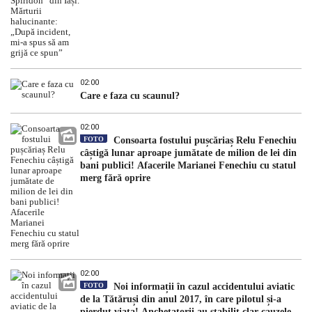
02:00
Care e faza cu scaunul?
02:00
FOTO
Consoarta fostului pușcăriaș Relu Fenechiu
câștigă lunar aproape jumătate de milion de lei din
bani publici! Afacerile Marianei Fenechiu cu statul
merg fără oprire
02:00
FOTO
Noi informații în cazul accidentului aviatic
de la Tătăruși din anul 2017, în care pilotul și-a
pierdut viața! Anchetatorii au stabilit clar cauzele