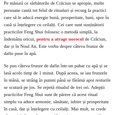
Pe măsură ce sărbătorile de Crăciun se apropie, multe
persoane caută tot felul de ritualuri și recurg la practici
care să le aducă energie bună, prosperitate, bani, spor în
casă și înțelegere cu ceilalți. Cei care sunt susținătorii
practicilor Feng Shui folosesc o metodă simplă, la
îndemâna oricui,
pentru a atrage norocul
de Crăciun,
dar și în Noul An. Este vorba despre câteva frunze de
dafin puse în apă.
Se pun câteva frunze de dafin într-un pahar cu apă și se
lasă acolo timp de 1 minut. După aceea, se iau frunzele
în mână, se strâng în pumni până se fărâmă apoi resturile
se scutură pe jos. Se repetă ritualul de trei ori. Adepții
practicilor Feng Shui sunt de părere că acest ritual
simplu va aduce armonie, sănătate, iubire și prosperitate
în casă, dar și înțelegere cu ceilalți. Mai mult, se crede