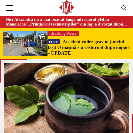
Nici Alexandra nu a mai rezistat lângă infractorul Ștefan
Manolache! „Prințișorul taximetriștilor” din Iași a divorţat după
doi ani de căsnicie
Breaking News
Accident rutier grav în județul
FOTO
Iași! O mașină s-a răsturnat după impact
– UPDATE