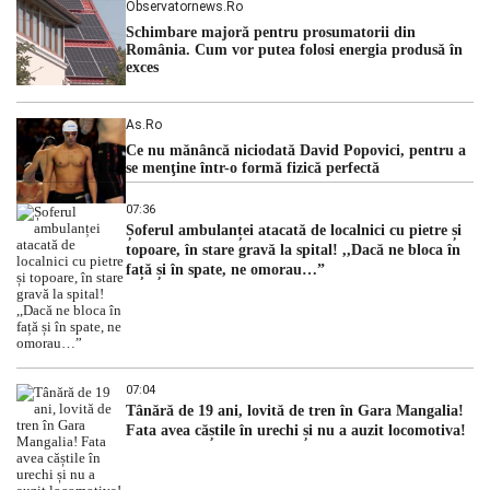
Observatornews.ro
Schimbare majoră pentru prosumatorii din
România. Cum vor putea folosi energia produsă în
exces
As.ro
Ce nu mănâncă niciodată David Popovici, pentru a
se menţine într-o formă fizică perfectă
07:36
Șoferul ambulanței atacată de localnici cu pietre și
topoare, în stare gravă la spital! ,,Dacă ne bloca în
față și în spate, ne omorau…”
07:04
Tânără de 19 ani, lovită de tren în Gara Mangalia!
Fata avea căștile în urechi și nu a auzit locomotiva!