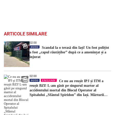
ARTICOLE SIMILARE
02:00
FOTO
Scandal la o terasă din Iași! Un fost polițist
a fost „capul răutăților” după ce a amenințat și a
înjurat
02:00
FOTO
EXCLUSIV
Ce nu au reușit IPJ și ITM a
reușit BZI! L-am găsit pe singurul martor al
accidentului mortal din Blocul Operator al
Spitalului „Sfântul Spiridon” din Iași. Mărturii
halucinante: „După incident, mi-a spus să am grijă
ce spun”