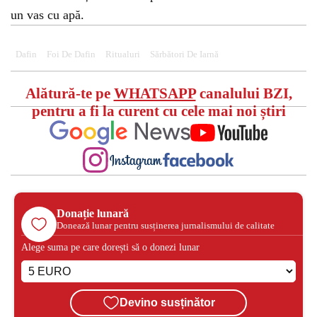
un vas cu apă.
Dafin
Foi De Dafin
Ritualuri
Sărbători De Iarnă
Alătură-te pe
WHATSAPP
canalului BZI,
pentru a fi la curent cu cele mai noi știri
Donație lunară
Donează lunar pentru susținerea jurnalismului de calitate
Alege suma pe care dorești să o donezi lunar
Devino susținător