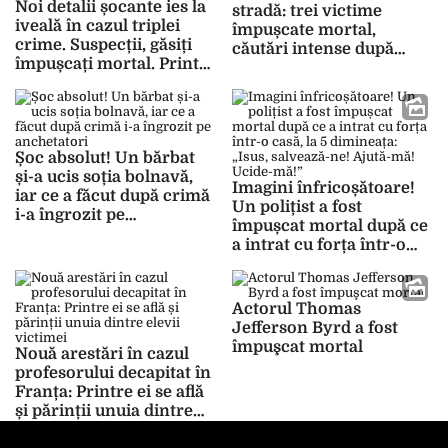
Noi detalii șocante ies la
stradă: trei victime
iveală în cazul triplei
împușcate mortal,
crime. Suspecții, găsiți
căutări intense după
împușcați mortal. Printre
criminal
victime este și un copil
de 15 ani
Șoc absolut! Un bărbat
și-a ucis soția bolnavă,
Imagini înfricoșătoare!
iar ce a făcut după crimă
Un polițist a fost
i-a îngrozit pe
împușcat mortal după ce
anchetatori
a intrat cu forța într-o
casă, la 5 dimineața:
„Isus, salvează-ne! Ajută-
mă! Ucide-mă!”
Actorul Thomas
Jefferson Byrd a fost
împuşcat mortal
Nouă arestări în cazul
profesorului decapitat în
Franța: Printre ei se află
și părinții unuia dintre
elevii victimei