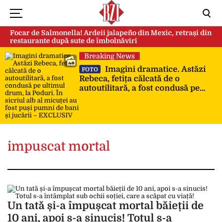
Focar de Salmonella! Ardeii jalapeño din Mexic, retrași din
restaurante după sute de îmbolnăviri
Breaking News
Imagini dramatice. Astăzi
FOTO
Rebeca, fetița călcată de o
autoutilitară, a fost condusă pe
ultimul drum, la Poduri. În sicriul
alb al micuței au fost puși pumni
de bani și jucării – EXCLUSIV
impuscat mortal
Un tată și-a împușcat mortal băieții de
10 ani, apoi s-a sinucis! Totul s-a