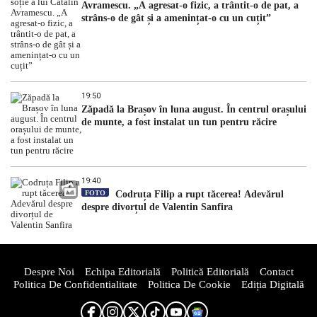
Avramescu. „A agresat-o fizic, a trântit-o de pat, a
strâns-o de gât și a amenințat-o cu un cuțit”
19:50
Zăpadă la Brașov în luna august. În centrul orașului
de munte, a fost instalat un tun pentru răcire
19:40
FOTO
Codruța Filip a rupt tăcerea! Adevărul
despre divorțul de Valentin Sanfira
Despre Noi
Echipa Editorială
Politică Editorială
Contact
Politica De Confidentialitate
Politica De Cookie
Ediția Digitală