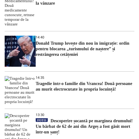
la vânzare
14:40
Donald Trump lovește din nou în imigrație: ordin
pentru blocarea „turismului de naștere” și
restrângerea cetățeniei
14:35
Tragedie într-o familie din Vrancea! Două persoane
au murit electrocutate în propria locuință!
13:30
FOTO
Descoperire șocantă pe marginea drumului!
Un bărbat de 62 de ani din Argeș a fost găsit mort
într-un șanț!