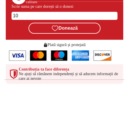
calitate
Scrie suma pe care dorești să o donezi
Donează
Plată sigură și protejată
Contribuția ta face diferența
Ne ajuți să rămânem independenți și să aducem informații de
care ai nevoie