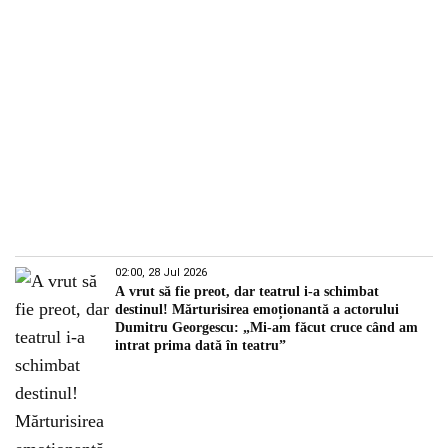
02:00, 28 Jul 2026
A vrut să fie preot, dar teatrul i-a schimbat
destinul! Mărturisirea emoționantă a actorului
Dumitru Georgescu: „Mi-am făcut cruce când am
intrat prima dată în teatru”