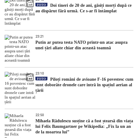
FOTO
Doi tineri de 20 de ani, găsiți morți după ce
au dispărut fără urmă. Ce s-ar fi întâmplat
23:21
Putin ar putea testa NATO printr-un atac asupra
unei țări aliate chiar din această toamnă
23:10
FOTO
Piloți români de avioane F-16 povestesc cum
sunt doborâte dronele care intră în spațiul aerian al
țării
22:50
Mihaela Rădulescu susține că a fost ștearsă din viața
lui Felix Baumgartner pe Wikipedia: „Fix la un an
de la moartea lui”