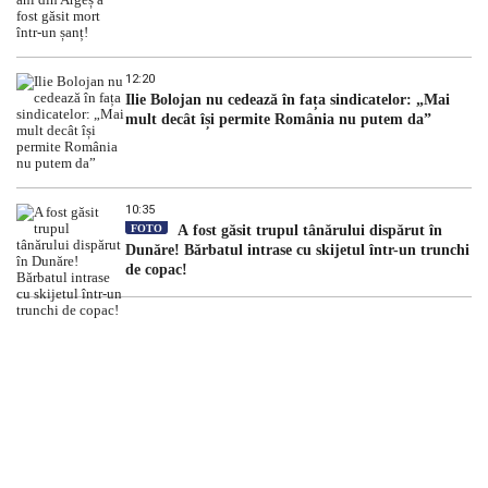
12:20
Ilie Bolojan nu cedează în fața sindicatelor: „Mai
mult decât își permite România nu putem da”
10:35
FOTO
A fost găsit trupul tânărului dispărut în
Dunăre! Bărbatul intrase cu skijetul într-un trunchi
de copac!