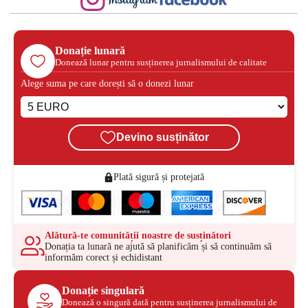
Donație lunară
Donează lunar pentru susținerea jurnalismului de calitate
Alege suma pe care dorești să o donezi lunar
Devino susținător
Plată sigură și protejată
Alătură-te comunității noastre de susținători
Donația ta lunară ne ajută să planificăm și să continuăm să
informăm corect și echidistant
Donație singulară
Donează o singură dată pentru susținerea jurnalismului de