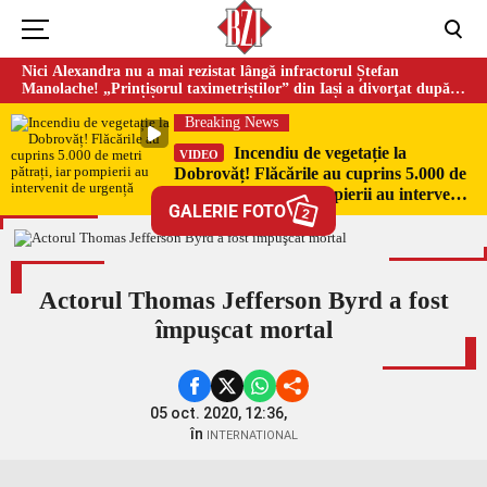
Nici Alexandra nu a mai rezistat lângă infractorul Ștefan
Manolache! „Prințișorul taximetriștilor” din Iași a divorţat după
doi ani de căsnicie
Breaking News
Incendiu de vegetație la
VIDEO
Dobrovăț! Flăcările au cuprins 5.000 de
metri pătrați, iar pompierii au intervenit
GALERIE FOTO
de urgență
2
Actorul Thomas Jefferson Byrd a fost
împuşcat mortal
05 oct. 2020, 12:36,
în
INTERNATIONAL