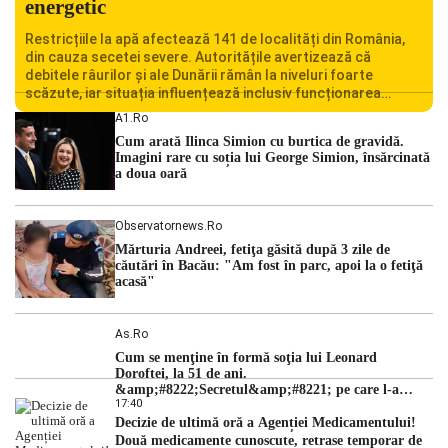
energetic
Restricțiile la apă afectează 141 de localități din România,
din cauza secetei severe. Autoritățile avertizează că
debitele râurilor și ale Dunării rămân la niveluri foarte
scăzute, iar situația influențează inclusiv funcționarea
Centralei Nucleare de la Cernavodă. România se confruntă
A1.ro
cu una dintre cele mai dificile perioade din punct de vedere
Cum arată Ilinca Simion cu burtica de gravidă.
hidrologic din ultimii ani. Lipsa […]
Imagini rare cu soția lui George Simion, însărcinată
a doua oară
Observatornews.ro
Mărturia Andreei, fetiţa găsită după 3 zile de
căutări în Bacău: "Am fost în parc, apoi la o fetiţă
acasă"
As.ro
Cum se menţine în formă soţia lui Leonard
Doroftei, la 51 de ani.
&amp;#8222;Secretul&amp;#8221; pe care l-a
17:40
dezvăluit
Decizie de ultimă oră a Agenției Medicamentului!
Două medicamente cunoscute, retrase temporar de