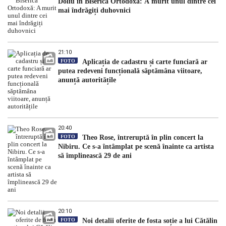
Doliu în Biserica Ortodoxă: A murit unul dintre cei
mai îndrăgiți duhovnici
21:10
FOTO
Aplicația de cadastru și carte funciară ar
putea redeveni funcțională săptămâna viitoare,
anunță autoritățile
20:40
FOTO
Theo Rose, întreruptă în plin concert la
Nibiru. Ce s-a întâmplat pe scenă înainte ca artista
să împlinească 29 de ani
20:10
FOTO
Noi detalii oferite de fosta soție a lui Cătălin