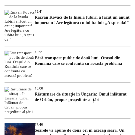
18:41
Răzvan Kovacs de la Insula Iubirii a făcut un anunț
important! Are legătura cu iubita lui: „A spus da!”
18:21
Fără transport public de două luni. Orașul din
România care se confruntă cu această problemă
18:00
Răsturnare de situație în Ungaria: Omul înlăturat
de Orbán, propus președinte al țării
17:40
Soarele va apune de două ori în aceeași seară. Un