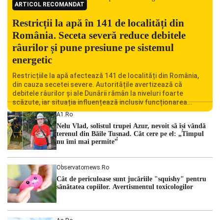
ARTICOL RECOMANDAT
Restricții la apă în 141 de localități din
România. Seceta severă reduce debitele
râurilor și pune presiune pe sistemul
energetic
Restricțiile la apă afectează 141 de localități din România,
din cauza secetei severe. Autoritățile avertizează că
debitele râurilor și ale Dunării rămân la niveluri foarte
scăzute, iar situația influențează inclusiv funcționarea
Centralei Nucleare de la Cernavodă. România se confruntă
A1.ro
cu una dintre cele mai dificile perioade din punct de vedere
Nelu Vlad, solistul trupei Azur, nevoit să își vândă
hidrologic din ultimii ani. Lipsa […]
terenul din Băile Tușnad. Cât cere pe el: „Timpul
nu îmi mai permite”
Observatornews.ro
Cât de periculoase sunt jucăriile "squishy" pentru
sănătatea copiilor. Avertismentul toxicologilor