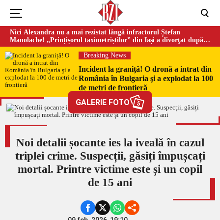
Nici Alexandra nu a mai rezistat lângă infractorul Ștefan
Manolache! „Prințișorul taximetriștilor” din Iași a divorţat după
doi ani de căsnicie
Breaking News
Incident la graniță! O dronă a intrat din
România în Bulgaria şi a explodat la 100
de metri de frontieră
GALERIE FOTO
5
Noi detalii șocante ies la iveală în cazul
triplei crime. Suspecții, găsiți împușcați
mortal. Printre victime este și un copil
de 15 ani