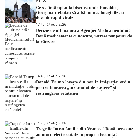
As.ro
Ce s-a întâmplat la biserica unde Ronaldo şi
Georgina trebuiau să aibă nunta. Imaginile au
devenit rapid virale
17:40, 07 Aug 2026
Decizie de ultimă oră a Agenției Medicamentului!
Două medicamente cunoscute, retrase temporar de
la vânzare
14:40, 07 Aug 2026
Donald Trump lovește din nou în imigrație: ordin
pentru blocarea „turismului de naștere” și
restrângerea cetățeniei
14:35, 07 Aug 2026
Tragedie într-o familie din Vrancea! Două persoane
au murit electrocutate în propria locuință!