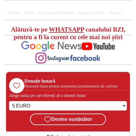
Ancheta
Crima
Descoperire Macabra
Impuscat Mortal
Suspect
Alătură-te pe
WHATSAPP
canalului BZI,
pentru a fi la curent cu cele mai noi știri
Donație lunară
Donează lunar pentru susținerea jurnalismului de calitate
Alege suma pe care dorești să o donezi lunar
Devino susținător