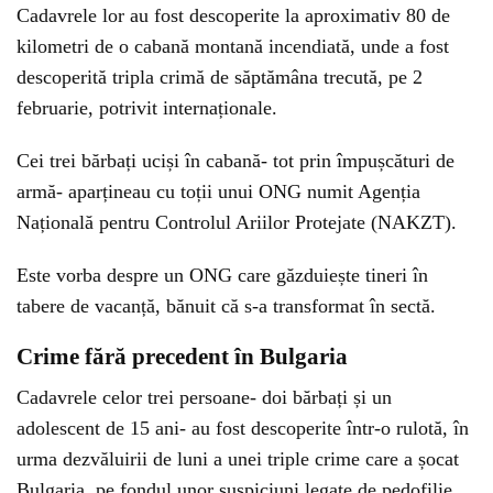
Cadavrele lor au fost descoperite la aproximativ 80 de
kilometri de o cabană montană incendiată, unde a fost
descoperită tripla crimă de săptămâna trecută, pe 2
februarie, potrivit internaționale.
Cei trei bărbați uciși în cabană- tot prin împușcături de
armă- aparțineau cu toții unui ONG numit Agenția
Națională pentru Controlul Ariilor Protejate (NAKZT).
Este vorba despre un ONG care găzduiește tineri în
tabere de vacanță, bănuit că s-a transformat în sectă.
Crime fără precedent în Bulgaria
Cadavrele celor trei persoane- doi bărbați și un
adolescent de 15 ani- au fost descoperite într-o rulotă, în
urma dezvăluirii de luni a unei triple crime care a șocat
Bulgaria, pe fondul unor suspiciuni legate de pedofilie.