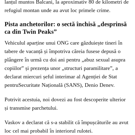
lanțul muntos Balcani, la aproximativ 80 de kilometri de
refugiul montan unde au avut loc primele crime.
Pista anchetorilor: o sectă închisă „desprinsă
ca din Twin Peaks”
Vehiculul aparține unui ONG care găzduiește tineri în
tabere de vacanță și împotriva căreia fusese depusă o
plângere în urmă cu doi ani pentru „abuz sexual asupra
copiilor” și prezența unor „structuri paramilitare”, a
declarat miercuri șeful interimar al Agenției de Stat
pentruSecuritate Națională (SANS), Denio Denev.
Potrivit acestuia, noi dovezi au fost descoperite ulterior
și transmise parchetului.
Vaskov a declarat că s-a stabilit că împușcăturile au avut
loc cel mai probabil în interiorul rulotei.