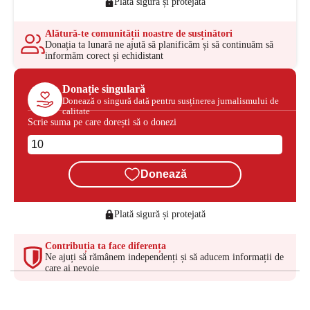
Plată sigură și protejată
Alătură-te comunității noastre de susținători
Donația ta lunară ne ajută să planificăm și să continuăm să
informăm corect și echidistant
Donație singulară
Donează o singură dată pentru susținerea jurnalismului de
calitate
Scrie suma pe care dorești să o donezi
Donează
Plată sigură și protejată
Contribuția ta face diferența
Ne ajuți să rămânem independenți și să aducem informații de
care ai nevoie