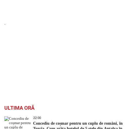
`
ULTIMA ORĂ
22:00
Concediu de coșmar pentru un cuplu de români, în
Turcia. Cum arăta hotelul de 5 stele din Antalya în