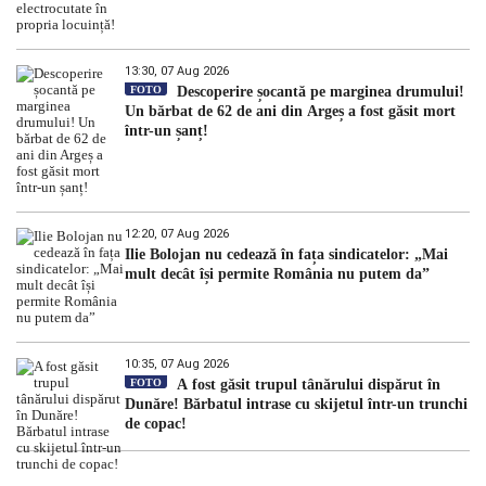
13:30, 07 Aug 2026
FOTO
Descoperire șocantă pe marginea drumului!
Un bărbat de 62 de ani din Argeș a fost găsit mort
într-un șanț!
12:20, 07 Aug 2026
Ilie Bolojan nu cedează în fața sindicatelor: „Mai
mult decât își permite România nu putem da”
10:35, 07 Aug 2026
FOTO
A fost găsit trupul tânărului dispărut în
Dunăre! Bărbatul intrase cu skijetul într-un trunchi
de copac!