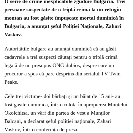
O serie de crime inexplicabile zguduie Bulgaria. Trei
persoane suspectate de o triplă crimă la un refugiu
montan au fost găsite împușcate mortal duminică în
Bulgaria, a anunțat șeful Poliției Naționale, Zahari
Vaskov.
Autoritățile bulgare au anunțat duminică că au găsit
cadavrele a trei suspecți căutați pentru o triplă crimă
legată de un presupus ONG dubios, despre care un
procuror a spus că pare desprins din serialul TV Twin
Peaks.
Cele trei victime- doi bărbați și un băiat de 15 ani- au
fost găsite duminică, într-o rulotă în apropierea Muntelui
Okolchitsa, un vârf din partea de vest a Munților
Balcani, a declarat șeful poliției naționale, Zahari
Vaskov, într-o conferință de presă.