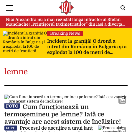
Nici Alexandra nu a mai rezistat lângă infractorul Ștefan
Manolache! „Prințișorul taximetriștilor” din Iași a divorţat
după doi ani de căsnicie
Breaking News
Incident la graniță! O dronă a
intrat din România în Bulgaria şi a
explodat la 100 de metri de
frontieră
lemne
Cum funcționează un
FOTO
termoșemineu pe lemne? Iată ce
avantaje are acest sistem de încălzire!
Procesul de ascuțire a unui lanț
FOTO