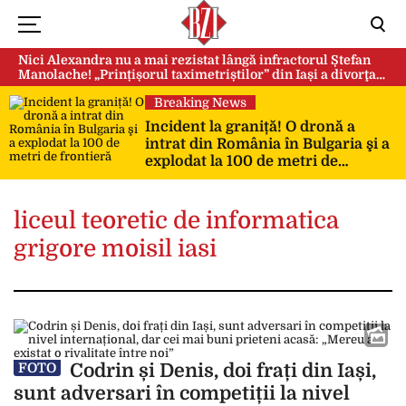
Nici Alexandra nu a mai rezistat lângă infractorul Ștefan
Manolache! „Prințișorul taximetriștilor” din Iași a divorţat
după doi ani de căsnicie
Breaking News
Incident la graniță! O dronă a
intrat din România în Bulgaria şi a
explodat la 100 de metri de
frontieră
liceul teoretic de informatica
grigore moisil iasi
Codrin și Denis, doi frați din Iași,
FOTO
sunt adversari în competiții la nivel