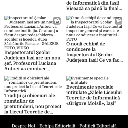
de Informatică din Iași!
Visează ca până la finalul
clasei a XII-a să facă
prima jumătate de milion
de euro! A construit
primul robot din banii de
alocație, iar acum
americanii au pus ochii
O nouă echipă de
pe el și vor să îl fure! –
conducere la
GALERIE FOTO
Inspectoratul Școlar
Inspectoratul Școlar
Județean Iași are un nou
Județean Iași! Ce va face
șef. Profesorul Luciana
fostul inspector general
Antoci va conduce
și care este noua
instituția. Ce anunț a
conducere a instituției –
făcut despre
FOTO
redeschiderea școlilor și
Evenimente speciale
liceelor, după Sărbătorile
intitulate „Zilele Liceului
Tradiții și obiceiuri ale
Pascale – GALERIE
Teoretic de Informatică
românilor de
FOTO, VIDEO
«Grigore Moisil», Iași”
pretutindeni, nou proiect
la Liceul Teoretic de
Informatică „Grigore
Moisil” Iași
Despre Noi
Echipa Editorială
Politică Editorială