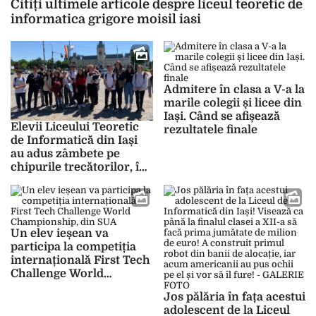
Citiți ultimele articole despre liceul teoretic de
informatica grigore moisil iasi
Admitere în clasa a V-a la
marile colegii și licee din
Iași. Când se afișează
Elevii Liceului Teoretic
rezultatele finale
de Informatică din Iași
au adus zâmbete pe
chipurile trecătorilor, în
cadrul acțivității
„Dăruind celorlalți”
Un elev ieșean va
participa la competiția
internațională First Tech
Challenge World
Championship, din SUA
Jos pălăria în fața acestui
adolescent de la Liceul