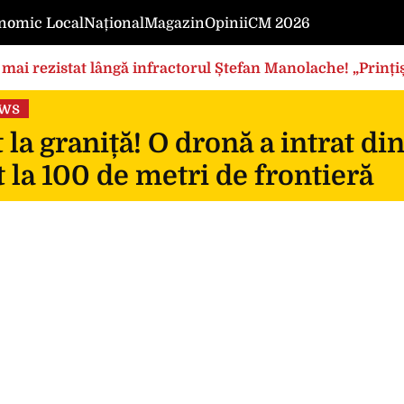
nomic Local
Național
Magazin
Opinii
CM 2026
mai rezistat lângă infractorul Ștefan Manolache! „Prințișo
ews
 la graniță! O dronă a intrat di
 la 100 de metri de frontieră