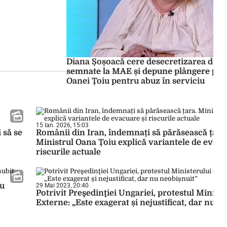
Diana Șoșoacă cere desecretizarea doc
semnate la MAE și depune plângere pen
Oanei Țoiu pentru abuz în serviciu
15 Ian. 2026, 15:03
 să se
Românii din Iran, îndemnați să părăsească țara
Ministrul Oana Țoiu explică variantele de evacu
riscurile actuale
au
29 Mai 2023, 20:40
Potrivit Preşedinţiei Ungariei, protestul Ministe
Externe: „Este exagerat și nejustificat, dar nu n