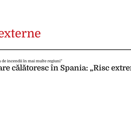
 externe
e călătoresc în Spania: „Risc extr