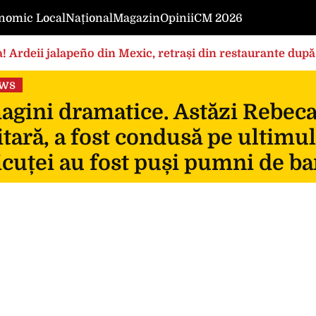
nomic Local
Național
Magazin
Opinii
CM 2026
! Ardeii jalapeño din Mexic, retrași din restaurante după
ews
gini dramatice. Astăzi Rebeca, 
itară, a fost condusă pe ultimul
icuței au fost puși pumni de ba