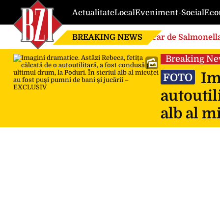
Actualitate
Local
Eveniment-Social
Eco
BREAKING NEWS
Focar de Salmonella
Breaking N
Ima
FOTO
autoutil
alb al m