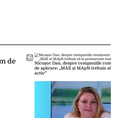
em de
Nicușor Dan, despre companiile româneș
de apărare: „MAE și MApN trebuie să l
activ”