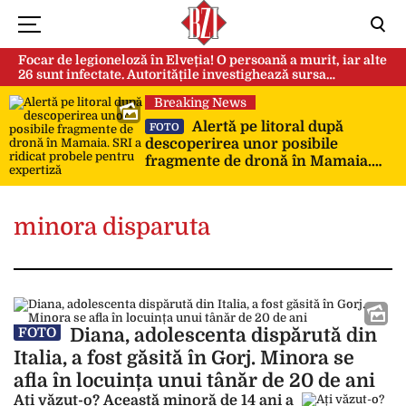
Focar de legioneloză în Elveția! O persoană a murit, iar alte
26 sunt infectate. Autoritățile investighează sursa
contaminării
Breaking News
Alertă pe litoral după
FOTO
descoperirea unor posibile
fragmente de dronă în Mamaia.
SRI a ridicat probele pentru
expertiză
minora disparuta
Diana, adolescenta dispărută din
FOTO
Italia, a fost găsită în Gorj. Minora se
afla în locuința unui tânăr de 20 de ani
Ați văzut-o? Această minoră de 14 ani a