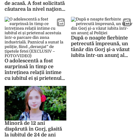
de acasă. A fost solicitată
căutarea la nivel naţional
și internațional
După o noapte fierbinte
petrecută împreună, un
tânăr din Gorj şi-a văzut
iubita într-un anunţ al
O adolescentă a fost
Poliţiei
surprinsă în timp ce
întreținea relații intime
cu iubitul ei și prietenul
acestuia într-o parcare
din zona industrială.
Paznicul a sunat la
poliție, fiind „deranjat”
de țipetele fetei
(EXCLUSIV –
FOTO/VIDEO)
Minoră de 12 ani
dispărută în Gorj, găsită
la iubitul de 24 de ani