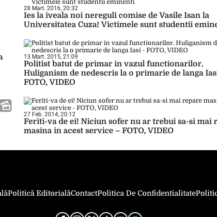
28 Mart. 2016, 20:32
Ies la iveala noi nereguli comise de Vasile Isan la
Universitatea Cuza! Victimele sunt studentii emin
a
13 Mart. 2015, 21:09
Politist batut de primar in vazul functionarilor.
Huliganism de nedescris la o primarie de langa Ias
FOTO, VIDEO
27 Feb. 2014, 20:12
Feriti-va de ei! Niciun sofer nu ar trebui sa-si mai
masina in acest service – FOTO, VIDEO
ală
Politică Editorială
Contact
Politica De Confidentialitate
Polit