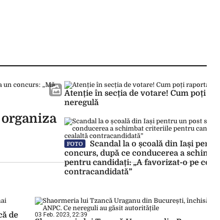
Atenție în secția de votare! Cum poți ra
neregulă
i organiza
Scandal la o școală din Iași pentr
FOTO
concurs, după ce conducerea a schimbat 
pentru candidați: „A favorizat-o pe ceala
contracandidată”
că de
03 Feb. 2023, 22:39