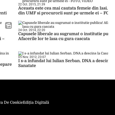
22 Oct. 2015, 21:39
Aceasta este cea mai cautata femeie din Iasi. Pr
enti
din UMF si procurorii sunt pe urmele ei – FOT
24 Oct. 2014, 22:20
Capusele liberale au sugrumat o institutie publi
i –
Afacerile lor te lasa cu gura cascata
05 Nov. 2012, 23:07
I s-a infundat lui Iulian Serban. DNA a descins l
 repare
Sanatate
ica De Cookie
Ediția Digitală