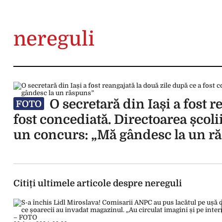
nereguli
O secretară din Iași a fost r
FOTO
fost concediată. Directoarea școl
un concurs: „Mă gândesc la un r
Citiți ultimele articole despre nereguli