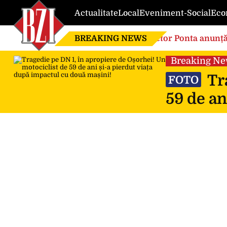
Actualitate
Local
Eveniment-Social
Eco
BREAKING NEWS
Victor Ponta anunță
globalistă”
Breaking N
Tra
FOTO
59 de an