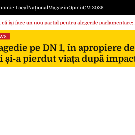
nomic Local
Național
Magazin
Opinii
CM 2026
 că își face un nou partid pentru alegerile parlamentare
ews
gedie pe DN 1, în apropiere de
i și-a pierdut viața după impac