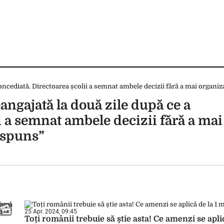
eangajată la două zile după ce a
ii a semnat ambele decizii fără a ma
ăspuns”
25 Apr. 2024, 09:45
Toți românii trebuie să știe asta! Ce amenzi se apli