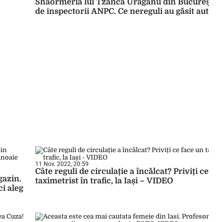
Shaormeria lui Tzancă Uraganu din București, 
de inspectorii ANPC. Ce nereguli au găsit autorit
11 Nov. 2022, 20:59
Câte reguli de circulație a încălcat? Priviți ce fa
gazin.
taximetrist în trafic, la Iași – VIDEO
i aleg