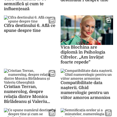
destinului 1 despre tine
semnifică și cum te
influențează
Cifra destinului 6. Află ce
spune despre tine
Vica Blochina are
diplomă în Psihologia
Cifrelor. „Am învățat
foarte repede”
Compatibilitate data
Cristian Terran,
nașterii. Ghid
numerolog, despre
numerologic pentru un
relația dintre Monica
viitor amoros armonios
Bîrlădeanu și Valeriu
Gheorghiță