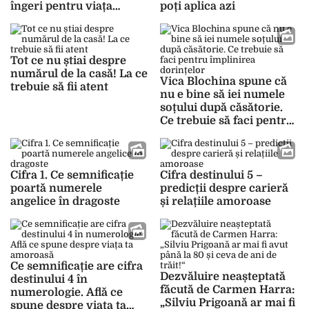
îngeri pentru viața
poți aplica azi
noastră
Tot ce nu știai despre
numărul de la casă! La ce
Vica Blochina spune că
trebuie să fii atent
nu e bine să iei numele
soțului după căsătorie.
Ce trebuie să faci pentru
împlinirea dorințelor
Cifra 1. Ce semnificație
Cifra destinului 5 –
poartă numerele
predicții despre carieră
angelice în dragoste
și relațiile amoroase
Ce semnificație are cifra
Dezvăluire neașteptată
destinului 4 în
făcută de Carmen Harra:
numerologie. Află ce
„Silviu Prigoană ar mai fi
spune despre viața ta