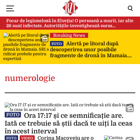
Focar de legioneloză în Elveția! O persoană a murit, iar alte
26 sunt infectate. Autoritățile investighează sursa
contaminării
Breaking News
Alertă pe litoral după
FOTO
descoperirea unor posibile
fragmente de dronă în Mamaia.
SRI a ridicat probele pentru
expertiză
numerologie
Ora 17:17 și ce semnificație are.
FOTO
Iată ce trebuie să știi dacă te uiți la ceas
în acest interval
Corina Macoveiu are o
FOTO
VIDEO