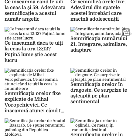
Ce înseamnă când te uiți
Ce semnifică orele fixe.
la ceas la și 59. Adevărata
Adevărul din spatele
semnificație a acestui
acestei întrebări care
număr angelic
macină adolescenții
Semnificația numărului
Ce înseamnă daca te uiți
21. Integrare, asimilare,
la ceas la ora 12:12?
adaptare
Puțină lume știe acest
lucru
Semnificaţia orelor în
dragoste. Ce surprize te
Semnificația orelor fixe
aşteaptă pe plan
explicate de Mihai
sentimental
Voropchievici. Ce
înseamnă atunci când te
uiți la ceas la anumite
ore
Semnificaţia orelor în