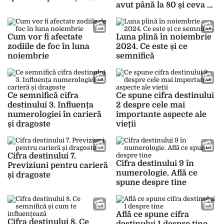
avut până la 80 și ceva de
amoroasă
ani de trăit!“
Cum vor fi afectate
Luna plină în noiembrie
zodiile de foc în luna
2024. Ce este și ce
noiembrie
semnifică
Ce semnifică cifra
Ce spune cifra destinului
destinului 3. Influența
2 despre cele mai
numerologiei în carieră
importante aspecte ale
și dragoste
vieții
Cifra destinului 7.
Cifra destinului 9 în
Previziuni pentru carieră
numerologie. Află ce
și dragoste
spune despre tine
Află ce spune cifra
Cifra destinului 8. Ce