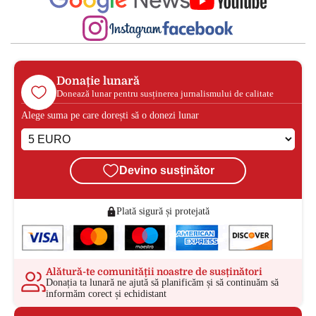
Donație lunară
Donează lunar pentru susținerea jurnalismului de calitate
Alege suma pe care dorești să o donezi lunar
Devino susținător
Plată sigură și protejată
Alătură-te comunității noastre de susținători
Donația ta lunară ne ajută să planificăm și să continuăm să
informăm corect și echidistant