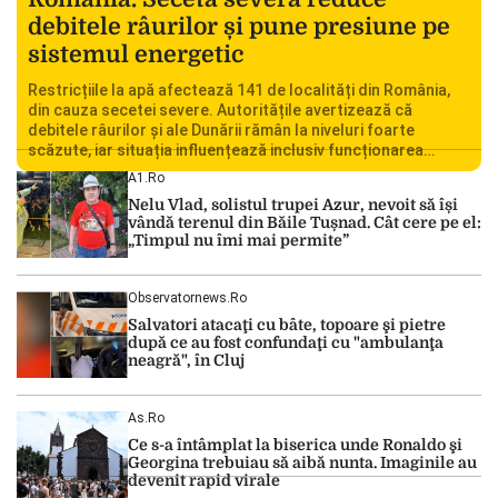
debitele râurilor și pune presiune pe
sistemul energetic
Restricțiile la apă afectează 141 de localități din România,
din cauza secetei severe. Autoritățile avertizează că
debitele râurilor și ale Dunării rămân la niveluri foarte
scăzute, iar situația influențează inclusiv funcționarea
Centralei Nucleare de la Cernavodă. România se confruntă
A1.ro
cu una dintre cele mai dificile perioade din punct de vedere
Nelu Vlad, solistul trupei Azur, nevoit să își
hidrologic din ultimii ani. Lipsa […]
vândă terenul din Băile Tușnad. Cât cere pe el:
„Timpul nu îmi mai permite”
Observatornews.ro
Salvatori atacaţi cu bâte, topoare şi pietre
după ce au fost confundaţi cu "ambulanţa
neagră", în Cluj
As.ro
Ce s-a întâmplat la biserica unde Ronaldo şi
Georgina trebuiau să aibă nunta. Imaginile au
devenit rapid virale