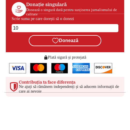
Donație singulară
Donează o singură dată pentru susținerea jurnalismului de
calitate
Scrie suma pe care dorești să o donezi
Donează
Plată sigură și protejată
Contribuția ta face diferența
Ne ajuți să rămânem independenți și să aducem informații de
care ai nevoie