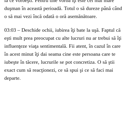
la ce vorbeşti. Pentru tine vorba îţi este cel mai mare
duşman în această perioadă. Totul o să dureze până când
o să mai vezi încă odată o oră asemănătoare.
03:03 – Deschide ochii, iubirea îţi bate la uşă. Faptul că
eşti mult prea preocupat cu alte lucruri nu ar trebui să îţi
influenţeze viaţa sentimentală. Fii atent, în cazul în care
în acest minut îţi dai seama cine este persoana care te
iubeşte în tăcere, lucrurile se pot concretiza. O să ştii
exact cum să reacţionezi, ce să spui şi ce să faci mai
departe.