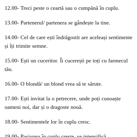
12.00- Treci peste o ceartă sau o cumpănă în cuplu.
13.00- Partenerul/ partenera se gândește la tine.
14.00- Cel de care ești îndrăgostit are aceleași sentimente
și îți trimite semne.
15.00- Ești un cuceritor. Îi cucerești pe toți cu farmecul
tău.
16.00- O blondă/ un blond vrea să te sărute.
17.00- Ești invitat la o petrecere, unde poți cunoaște
oameni noi, dar și o dragoste nouă.
18.00- Sentimentele lor în cuplu cresc.
19.00- Pasiunea în cuplu crește, se intensifică.