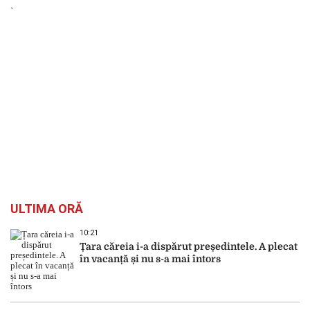
`
ULTIMA ORĂ
10:21
Țara căreia i-a dispărut președintele. A plecat
în vacanță și nu s-a mai întors