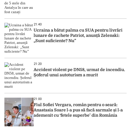
21:40
Ucraina a bătut palma cu SUA pentru livrări
lunare de rachete Patriot, anunță Zelenski:
„Sunt suficiente? Nu”
21:20
Accident violent pe DN58, urmat de incendiu.
Șoferul unui autoturism a murit
21:00
Fiul Sofiei Vergara, român pentru o seară:
Anastasia Soare l-a pus să facă sarmale și l-a
ademenit cu ‘fetele superbe’ din România