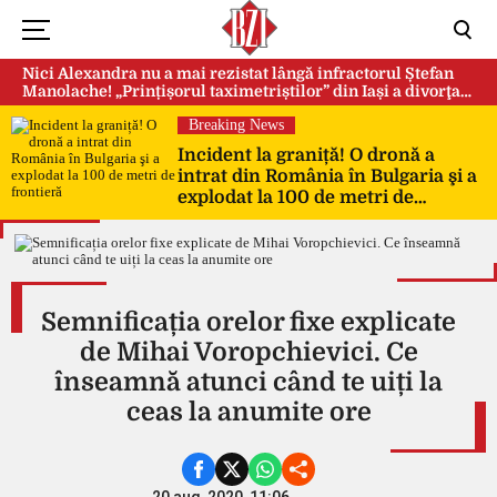
Nici Alexandra nu a mai rezistat lângă infractorul Ștefan
Manolache! „Prințișorul taximetriștilor” din Iași a divorţat
după doi ani de căsnicie
Breaking News
Incident la graniță! O dronă a
intrat din România în Bulgaria şi a
explodat la 100 de metri de
frontieră
Semnificația orelor fixe explicate
de Mihai Voropchievici. Ce
înseamnă atunci când te uiți la
ceas la anumite ore