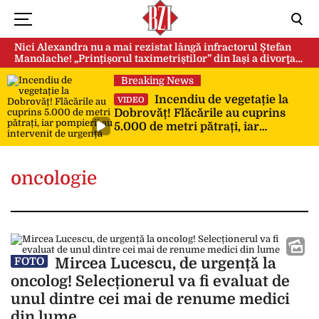
Nici Alexandra nu a mai rezistat lângă infractorul Ștefan
Manolache! „Prințișorul taximetriștilor” din Iași a divorţat
după doi ani de căsnicie
Breaking News
Incendiu de vegetație la
VIDEO
Dobrovăț! Flăcările au cuprins
5.000 de metri pătrați, iar
pompierii au intervenit de urgență
oncologie
Mircea Lucescu, de urgență la
FOTO
oncolog! Selecționerul va fi evaluat de
unul dintre cei mai de renume medici
din lume