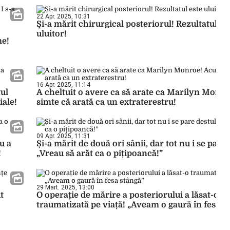
22 Apr. 2025, 10:31
Și-a mărit chirurgical posteriorul! Rezultatul es
uluitor!
me!
16 Apr. 2025, 11:14
tul
A cheltuit o avere ca să arate ca Marilyn Monr
iale!
simte că arată ca un extraterestru!
09 Apr. 2025, 11:31
u a
Și-a mărit de două ori sânii, dar tot nu i se pare 
!
„Vreau să arăt ca o pițipoancă!”
29 Mart. 2025, 13:00
t
O operație de mărire a posteriorului a lăsat-o
traumatizată pe viață! „Aveam o gaură în fesa s