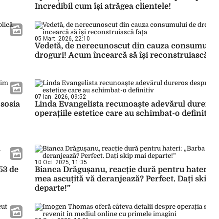
Incredibil cum își atrăgea clientele!
05 Mart. 2026, 22:10
Vedetă, de nerecunoscut din cauza consumului
droguri! Acum încearcă să își reconstruiască fa
07 Ian. 2026, 09:52
 sosia
Linda Evangelista recunoaște adevărul dureros
operațiile estetice care au schimbat-o definitiv
10 Oct. 2025, 11:35
53 de
Bianca Drăgușanu, reacție dură pentru hateri: 
mea ascuțită vă deranjează? Perfect. Dați skip 
departe!”