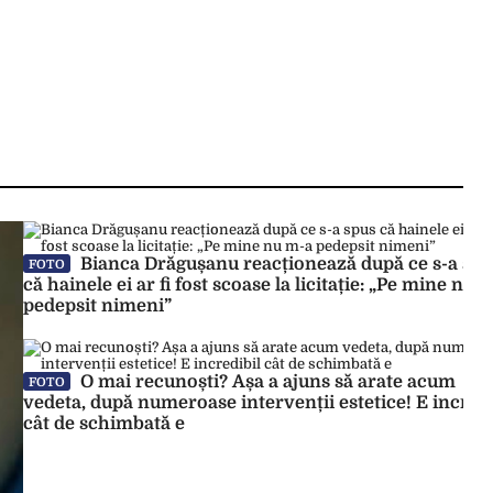
Bianca Drăgușanu reacționează după ce s-a spu
FOTO
că hainele ei ar fi fost scoase la licitație: „Pe mine nu 
pedepsit nimeni”
O mai recunoști? Așa a ajuns să arate acum
FOTO
vedeta, după numeroase intervenții estetice! E incredi
cât de schimbată e