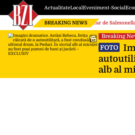
Actualitate
Local
Eveniment-Social
Eco
BREAKING NEWS
Focar de Salmonella
Breaking N
Ima
FOTO
autoutil
alb al m