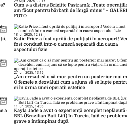
29 Sept. 2025, 09:16
ss?
Cum s-a distrus Brigitte Pastramă: „Toate operațiile
am făcut pentru bărbații de lângă mine!“ – GALER
FOTO
18 Iul. 2025, 12:33
ii.
Katie Price a fost oprită de polițiști în aeroport! Ve
fost condusă într-o cameră separată din cauza
aspectului fizic
27 Iun. 2025, 13:16
„Am crezut că o să mor pentru un posterior mai m
O femeie a dezvăluit cum a ajuns să se lupte pentr
ei în urma unei operații estetice
11 Iun. 2025, 14:36
ce a
Kayla Jade a avut o experiență complet neplăcută
BBL (Brazilian Butt Lift) în Turcia. Iată ce problem
grave a întâmpinat după