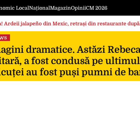
nomic Local
Național
Magazin
Opinii
CM 2026
! Ardeii jalapeño din Mexic, retrași din restaurante după
ews
gini dramatice. Astăzi Rebeca, 
itară, a fost condusă pe ultimul
icuței au fost puși pumni de ba