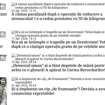
22 Apr. 2025, 13:10
Simt
A rămas paralizată după o operație de reducere a
stomacului! I s-a redus greutatea cu 70 de kilogra
17 Apr. 2025, 14:12
Era să se întâmple o tragedie pe un livestream! To
e!
după ce a câștigat operația gratis de pe rețelele soc
10 Apr. 2025, 08:54
„Demonul uman” și-a tăiat degetele de mână pentr
arăta ca o gheară! A apărut în Cartea Recordurilor
01 Apr. 2025, 09:54
Și-a implantat un cip „de frumusețe”! Decizia a avu
consecințe regretabile!