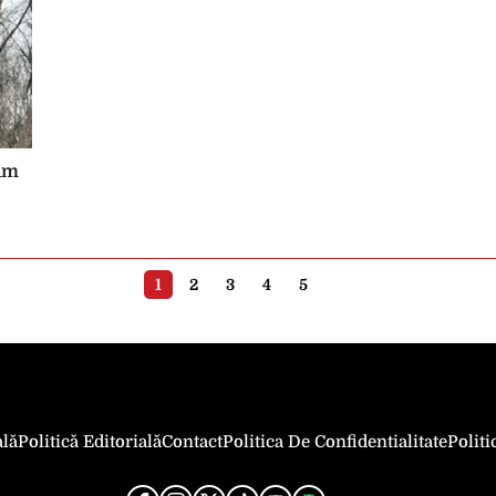
cum
1
2
3
4
5
ală
Politică Editorială
Contact
Politica De Confidentialitate
Polit