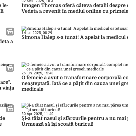
02 Sept. 2025, 10:31
 le-
Imogen Thomas oferă câteva detalii despre oper
IE
Vedeta a revenit în mediul online cu primele im
14 Iul. 2025, 08:29
Simona Halep s-a tunat! A apelat la medicul este
deta a
26 Iun. 2025, 15:40
O femeie a avut o transformare corporală comp
are”.
neașteptată. Iată ce a pățit din cauza unei greșel
u viața
medicale
30 Apr. 2025, 11:40
 de
Și-a tăiat nasul și sfârcurile pentru a nu mai p
e
Urmează să își scoată buricul!