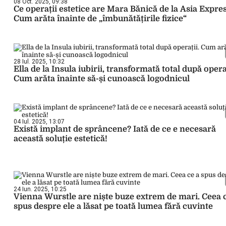
08 Oct. 2025, 09:38
Ce operații estetice are Mara Bănică de la Asia Expre
Cum arăta înainte de „îmbunătățirile fizice“
28 Iul. 2025, 10:32
Ella de la Insula iubirii, transformată total după operaț
Cum arăta înainte să-și cunoască logodnicul
04 Iul. 2025, 13:07
Există implant de sprâncene? Iată de ce e necesară
această soluție estetică!
24 Iun. 2025, 10:25
Vienna Wurstle are niște buze extrem de mari. Ceea 
spus despre ele a lăsat pe toată lumea fără cuvinte