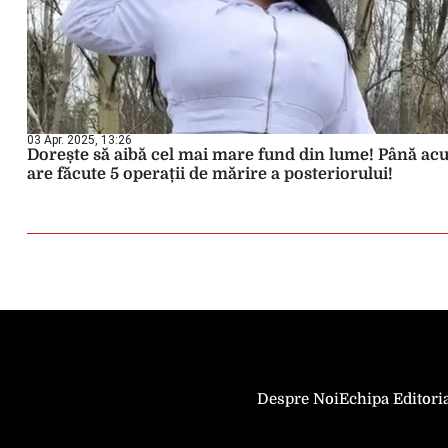
03 Apr. 2025, 13:26
Dorește să aibă cel mai mare fund din lume! Până a
are făcute 5 operații de mărire a posteriorului!
Despre Noi
Echipa Editori