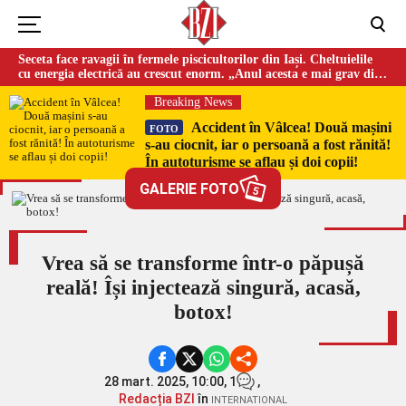
Seceta face ravagii în fermele piscicultorilor din Iași. Cheltuielile
cu energia electrică au crescut enorm. „Anul acesta e mai grav din
cauza temperaturilor foarte mari”
Breaking News
Accident în Vâlcea! Două mașini
FOTO
s-au ciocnit, iar o persoană a fost rănită!
În autoturisme se aflau și doi copii!
GALERIE FOTO
5
Vrea să se transforme într-o păpușă
reală! Își injectează singură, acasă,
botox!
28 mart. 2025, 10:00,
1
,
Redacția BZI
în
INTERNATIONAL