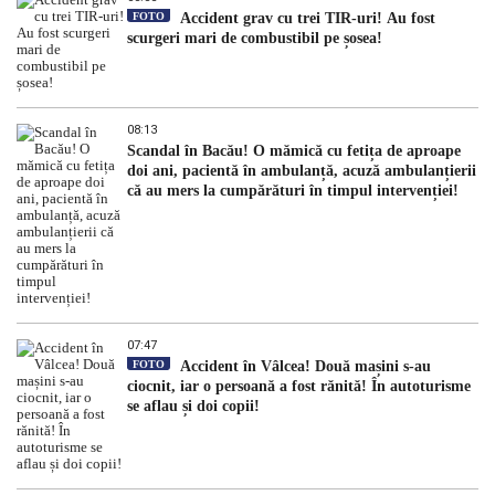
FOTO
Accident grav cu trei TIR-uri! Au fost
scurgeri mari de combustibil pe șosea!
08:13
Scandal în Bacău! O mămică cu fetița de aproape
doi ani, pacientă în ambulanță, acuză ambulanțierii
că au mers la cumpărături în timpul intervenției!
07:47
FOTO
Accident în Vâlcea! Două mașini s-au
ciocnit, iar o persoană a fost rănită! În autoturisme
se aflau și doi copii!