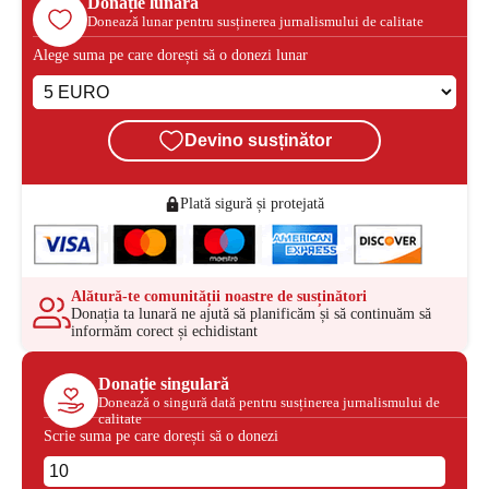
Donație lunară
Donează lunar pentru susținerea jurnalismului de calitate
Alege suma pe care dorești să o donezi lunar
Devino susținător
Plată sigură și protejată
Alătură-te comunității noastre de susținători
Donația ta lunară ne ajută să planificăm și să continuăm să
informăm corect și echidistant
Donație singulară
Donează o singură dată pentru susținerea jurnalismului de
calitate
Scrie suma pe care dorești să o donezi