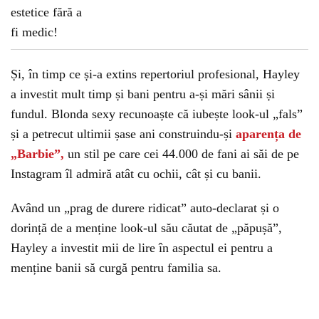
Și, în timp ce și-a extins repertoriul profesional, Hayley
a investit mult timp și bani pentru a-și mări sânii și
fundul. Blonda sexy recunoaște că iubește look-ul „fals”
și a petrecut ultimii șase ani construindu-și
aparența de
„Barbie”,
un stil pe care cei 44.000 de fani ai săi de pe
Instagram îl admiră atât cu ochii, cât și cu banii.
Având un „prag de durere ridicat” auto-declarat și o
dorință de a menține look-ul său căutat de „păpușă”,
Hayley a investit mii de lire în aspectul ei pentru a
menține banii să curgă pentru familia sa.