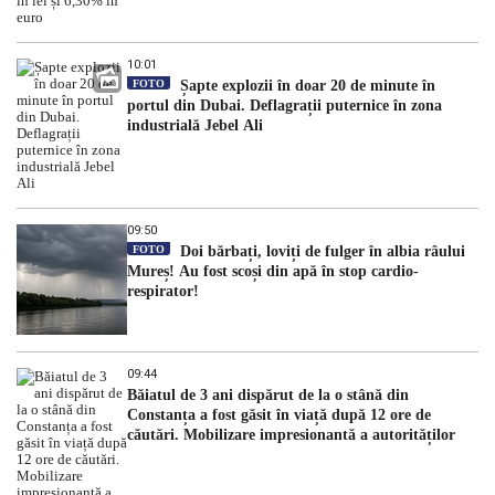
10:01
FOTO
Șapte explozii în doar 20 de minute în
portul din Dubai. Deflagrații puternice în zona
industrială Jebel Ali
09:50
FOTO
Doi bărbați, loviți de fulger în albia râului
Mureș! Au fost scoși din apă în stop cardio-
respirator!
09:44
Băiatul de 3 ani dispărut de la o stână din
Constanța a fost găsit în viață după 12 ore de
căutări. Mobilizare impresionantă a autorităților