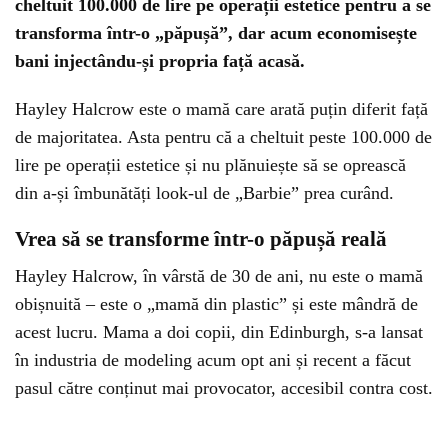
cheltuit 100.000 de lire pe operații estetice pentru a se
transforma într-o „păpușă”, dar acum economisește
bani injectându-și propria față acasă.
Hayley Halcrow este o mamă care arată puțin diferit față
de majoritatea. Asta pentru că a cheltuit peste 100.000 de
lire pe operații estetice și nu plănuiește să se oprească
din a-și îmbunătăți look-ul de „Barbie” prea curând.
Vrea să se transforme într-o păpușă reală
Hayley Halcrow, în vârstă de 30 de ani, nu este o mamă
obișnuită – este o „mamă din plastic” și este mândră de
acest lucru. Mama a doi copii, din Edinburgh, s-a lansat
în industria de modeling acum opt ani și recent a făcut
pasul către conținut mai provocator, accesibil contra cost.