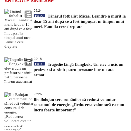
ARTICOLE SIMILARE
09:24
FOTO
Tânărul fotbalist Micael Leandro a murit la
doar 15 ani după ce a fost împușcat în timpul unui
meci. Familia cere dreptate
09:18
FOTO
Tragedie lângă Bangkok: Un elev a ucis un
profesor și a rănit patru persoane într-un atac
armat
08:26
Ilie Bolojan cere românilor să reducă voluntar
consumul de energie. „Reducerea voluntară este un
lucru foarte important”