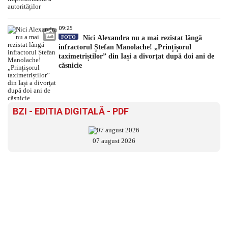
09:25
FOTO
Nici Alexandra nu a mai rezistat lângă
infractorul Ștefan Manolache! „Prințișorul
taximetriștilor” din Iași a divorţat după doi ani de
căsnicie
BZI - EDITIA DIGITALĂ - PDF
07 august 2026