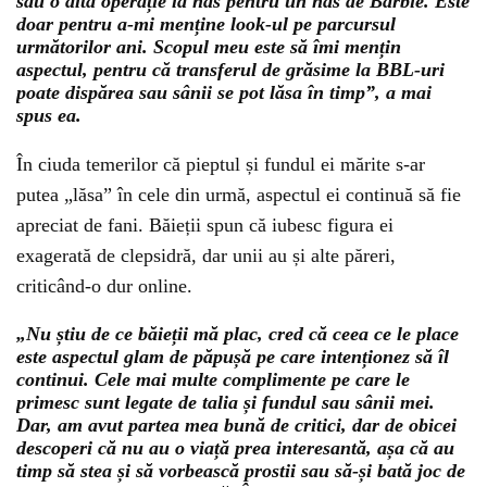
sau o altă operație la nas pentru un nas de Barbie. Este
doar pentru a-mi menține look-ul pe parcursul
următorilor ani. Scopul meu este să îmi mențin
aspectul, pentru că transferul de grăsime la BBL-uri
poate dispărea sau sânii se pot lăsa în timp”, a mai
spus ea.
În ciuda temerilor că pieptul și fundul ei mărite s-ar
putea „lăsa” în cele din urmă, aspectul ei continuă să fie
apreciat de fani. Băieții spun că iubesc figura ei
exagerată de clepsidră, dar unii au și alte păreri,
criticând-o dur online.
„Nu știu de ce băieții mă plac, cred că ceea ce le place
este aspectul glam de păpușă pe care intenționez să îl
continui. Cele mai multe complimente pe care le
primesc sunt legate de talia și fundul sau sânii mei.
Dar, am avut partea mea bună de critici, dar de obicei
descoperi că nu au o viață prea interesantă, așa că au
timp să stea și să vorbească prostii sau să-și bată joc de