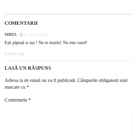
COMENTARII
MIREL
17:04, 28.03.2025
Ești păpușă si așa ! Nu te mutila! Nu este cazul!
RĂSPUNDE
LASĂ UN RĂSPUNS
Adresa ta de email nu va fi publicată.
Câmpurile obligatorii sunt
marcate cu
*
Comentariu
*