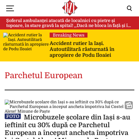
Șoferul ambulanței atacată de localnici cu pietre și
topoare, în stare gravă la spital! ,,Dacă ne bloca în față și în
spate, ne omorau…”
Breaking News
Accident rutier la Iași.
Autoutilitară răsturnată în
apropiere de Podu Iloaiei
Parchetul European
Microbuzele școlare din Iași s-au
FOTO
ieftinit cu 30% după ce Parchetul
European a început ancheta împotriva