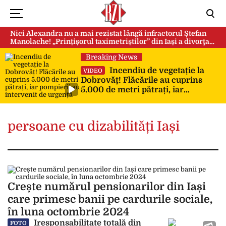
Nici Alexandra nu a mai rezistat lângă infractorul Ștefan
Manolache! „Prințișorul taximetriștilor” din Iași a divorţat
după doi ani de căsnicie
Breaking News
Incendiu de vegetație la
VIDEO
Dobrovăț! Flăcările au cuprins
5.000 de metri pătrați, iar
pompierii au intervenit de urgență
persoane cu dizabilități Iași
Crește numărul pensionarilor din Iași
care primesc banii pe cardurile sociale,
în luna octombrie 2024
Iresponsabilitate totală din
FOTO