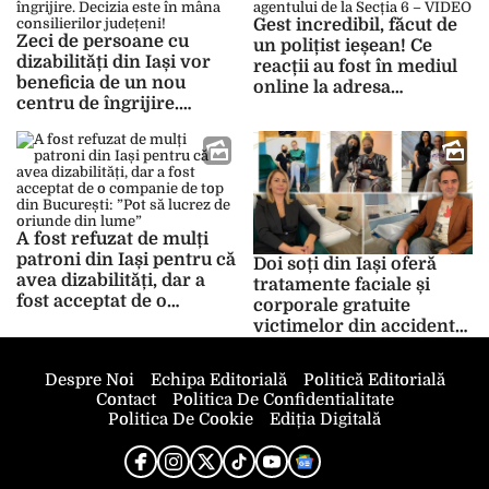
zi?
Gest incredibil, făcut de
Zeci de persoane cu
un polițist ieșean! Ce
dizabilități din Iași vor
reacții au fost în mediul
beneficia de un nou
online la adresa
centru de îngrijire.
agentului de la Secția 6 –
Decizia este în mâna
VIDEO
consilierilor județeni!
A fost refuzat de mulți
patroni din Iași pentru că
Doi soți din Iași oferă
avea dizabilități, dar a
tratamente faciale și
fost acceptat de o
corporale gratuite
companie de top din
victimelor din accidente
București: ”Pot să lucrez
rutiere! Tinerele în
de oriunde din lume”
scaune cu rotile, care au
Despre Noi
Echipa Editorială
Politică Editorială
venit în clinică, au fost
Contact
Politica De Confidentialitate
impresionate. „A plâns
Politica De Cookie
Ediția Digitală
când s-a văzut în
oglindă” – FOTO/VIDEO