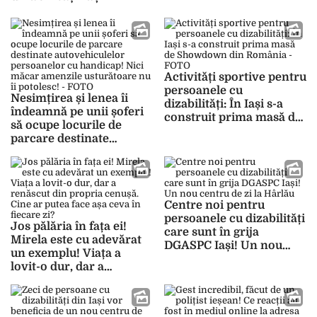
Activități sportive pentru
persoanele cu
Nesimțirea și lenea îi
dizabilități: În Iași s-a
îndeamnă pe unii șoferi
construit prima masă de
să ocupe locurile de
Showdown din România
parcare destinate
– FOTO
autovehiculelor
persoanelor cu
handicap! Nici măcar
amenzile usturătoare nu
Centre noi pentru
îi potolesc! – FOTO
persoanele cu dizabilități
Jos pălăria în fața ei!
care sunt în grija
Mirela este cu adevărat
DGASPC Iași! Un nou
un exemplu! Viața a
centru de zi la Hârlău
lovit-o dur, dar a
renăscut din propria
cenușă. Cine ar putea
face așa ceva în fiecare