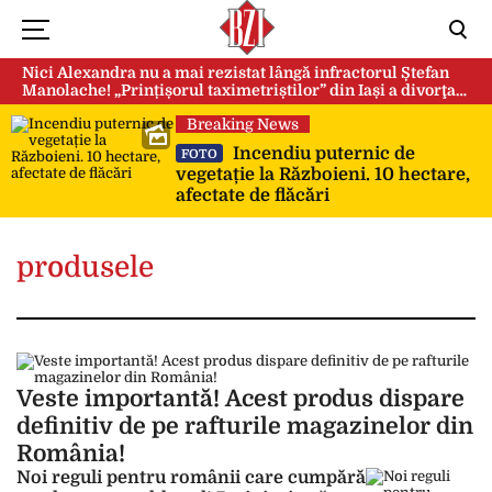
Nici Alexandra nu a mai rezistat lângă infractorul Ștefan
Manolache! „Prințișorul taximetriștilor” din Iași a divorţat
după doi ani de căsnicie
Breaking News
Incendiu puternic de
FOTO
vegetație la Războieni. 10 hectare,
afectate de flăcări
produsele
Veste importantă! Acest produs dispare
definitiv de pe rafturile magazinelor din
România!
Noi reguli pentru românii care cumpără