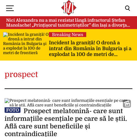
Nici Alexandra nu a mai rezistat lângă infractorul Ștefan
Manolache! „Prințișorul taximetriștilor” din Iași a divorţat
după doi ani de căsnicie
Breaking News
Incident la graniță! O dronă a
intrat din România în Bulgaria şi a
explodat la 100 de metri de
frontieră
prospect
Prospect melatonină- care sunt
FOTO
informațiile esențiale pe care să le știi.
Află care sunt beneficiile și
contraindicațiile