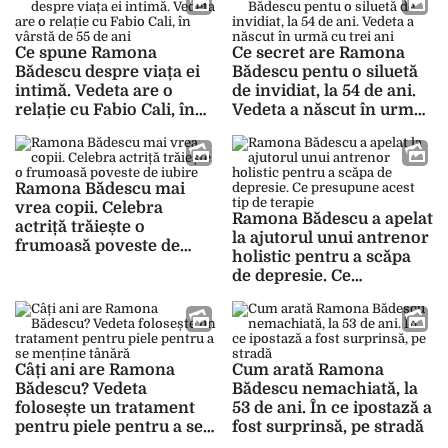
Ce spune Ramona
Ce secret are Ramona
Bădescu despre viața ei
Bădescu pentu o siluetă
intimă. Vedeta are o
de invidiat, la 54 de ani.
relație cu Fabio Cali, în
Vedeta a născut în urmă
vârstă de 55 de ani
cu trei ani
Ramona Bădescu mai
vrea copii. Celebra
Ramona Bădescu a apelat
actriță trăiește o
la ajutorul unui antrenor
frumoasă poveste de
holistic pentru a scăpa
iubire
de depresie. Ce
presupune acest tip de
terapie
Câți ani are Ramona
Cum arată Ramona
Bădescu? Vedeta
Bădescu nemachiată, la
folosește un tratament
53 de ani. În ce ipostază a
pentru piele pentru a se
fost surprinsă, pe stradă
menține tânără