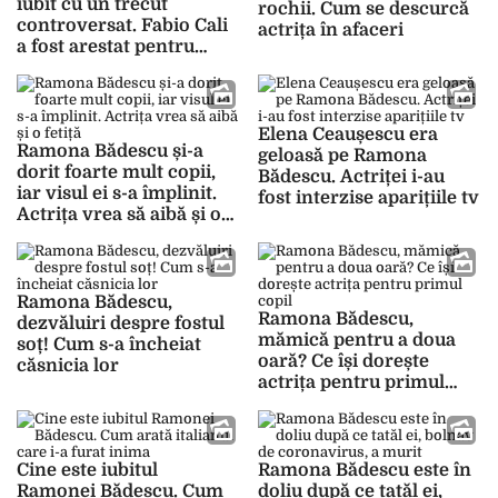
iubit cu un trecut
rochii. Cum se descurcă
controversat. Fabio Cali
actrița în afaceri
a fost arestat pentru
fraudă
Elena Ceaușescu era
Ramona Bădescu și-a
geloasă pe Ramona
dorit foarte mult copii,
Bădescu. Actriței i-au
iar visul ei s-a împlinit.
fost interzise aparițiile tv
Actrița vrea să aibă și o
fetiță
Ramona Bădescu,
Ramona Bădescu,
dezvăluiri despre fostul
mămică pentru a doua
soț! Cum s-a încheiat
oară? Ce își dorește
căsnicia lor
actrița pentru primul
copil
Cine este iubitul
Ramona Bădescu este în
Ramonei Bădescu. Cum
doliu după ce tatăl ei,