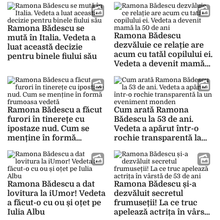
Ramona Bădescu se
Ramona Bădescu
mută în Italia. Vedeta a
dezvăluie ce relație are
luat această decizie
acum cu tatăl copilului ei.
pentru binele fiului său
Vedeta a devenit mamă
la 50 de ani
Ramona Bădescu a făcut
Cum arată Ramona
furori în tinerețe cu
Bădescu la 53 de ani.
ipostaze nud. Cum se
Vedeta a apărut într-o
menține în formă
rochie transparentă la
frumoasa vedetă
un eveniment monden
Ramona Bădescu a dat
Ramona Bădescu și-a
lovitura la iUmor! Vedeta
dezvăluit secretul
a făcut-o cu ou și oțet pe
frumuseții! La ce truc
Iulia Albu
apelează actrița în vârstă