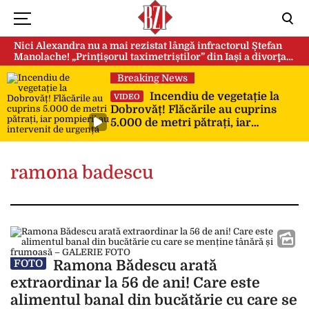
Nici Alexandra nu a mai rezistat lângă infractorul Ștefan
Manolache! „Prințișorul taximetriștilor” din Iași a divorţat
după doi ani de căsnicie
Breaking News
Incendiu de vegetație la
VIDEO
Dobrovăț! Flăcările au cuprins
5.000 de metri pătrați, iar
pompierii au intervenit de urgență
ramona badescu
Ramona Bădescu arată
FOTO
extraordinar la 56 de ani! Care este
alimentul banal din bucătărie cu care se