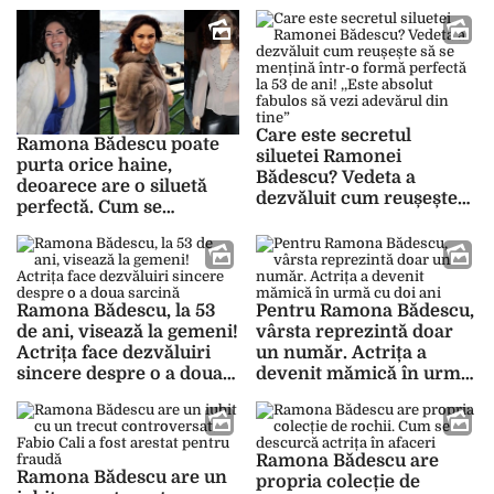
de 53 de ani
Care este secretul
Ramona Bădescu poate
siluetei Ramonei
purta orice haine,
Bădescu? Vedeta a
deoarece are o siluetă
dezvăluit cum reușește
perfectă. Cum se
să se mențină într-o
menține în formă
formă perfectă la 53 de
ani! ,,Este absolut fabulos
să vezi adevărul din tine”
Ramona Bădescu, la 53
Pentru Ramona Bădescu,
de ani, visează la gemeni!
vârsta reprezintă doar
Actrița face dezvăluiri
un număr. Actrița a
sincere despre o a doua
devenit mămică în urmă
sarcină
cu doi ani
Ramona Bădescu are
Ramona Bădescu are un
propria colecție de