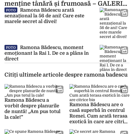
menține tânără și frumoasă – GALERIE
FOTO
Ramona Bădescu arată
FOTO
senzațional la 56 de ani! Care este
marele secret al divei!
Ramona Bădescu, moment
FOTO
emoționant la Rai 1. De ce a plâns în
direct
Citiți ultimele articole despre ramona badescu
Ramona Bădescu a
Ramona Bădescu are o
vorbit despre planurile
casă superbă în centrul
de nuntă! „Am pus totul
Romei. Cum arată terasa
la cale!”
exotică în care are citrice
bio